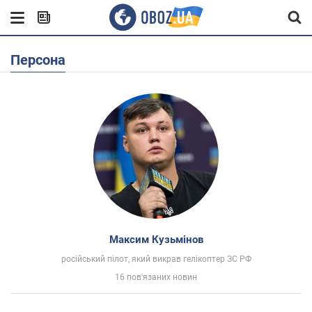
Персона
Максим Кузьмінов
російський пілот, який викрав гелікоптер ЗС РФ
16 пов'язаних новин