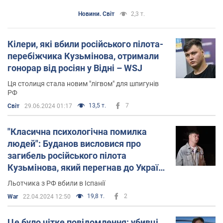
Новини. Світ
2,3 т.
Кілери, які вбили російського пілота-
перебіжчика Кузьмінова, отримали
гонорар від росіян у Відні – WSJ
Ця столиця стала новим "лігвом" для шпигунів
РФ
13,5 т.
7
Світ
29.06.2024 01:17
"Класична психологічна помилка
людей": Буданов висловися про
загибель російського пілота
Кузьмінова, який перегнав до України
Мі-8
Льотчика з РФ вбили в Іспанії
19,8 т.
2
War
22.04.2024 12:50
Це було чітке повідомлення: убивці