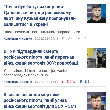
"Точно був би тут захищений":
Данілов заявив, що російському
льотчику Кузьмінову пропонували
залишитися в Україні
Пілота виявили з вогнепальними пораненнями
6,9 т.
52
Кримінальні новини
20.02.2024 09:43
В ГУР підтвердили смерть
російського пілота, який перегнав
військовий вертоліт ЗСУ: подробиці
У понеділок, 19 лютого, цю інформацію
розповсюдили іспанські ЗМІ
58,3 т.
283
Кримінальні новини
19.02.2024 18:10
В Іспанії знайшли мертвим
російського пілота, який угнав
військовий вертоліт для ЗСУ – ЗМІ