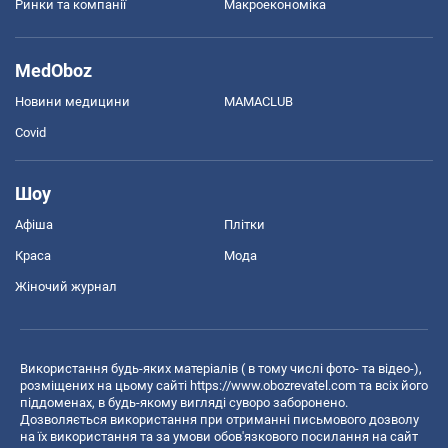
Ринки та компанії
Макроекономіка
MedOboz
Новини медицини
MAMACLUB
Covid
Шоу
Афіша
Плітки
Краса
Мода
Жіночий журнал
Використання будь-яких матеріалів ( в тому числі фото- та відео-),
розміщених на цьому сайті
https://www.obozrevatel.com
та всіх його
піддоменах, в будь-якому вигляді суворо заборонено.
Дозволяється використання при отриманні письмового дозволу
на їх використання та за умови обов'язкового посилання на сайт