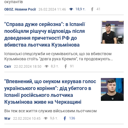
окупантів
18,9 т.
41
OBOZ. Новини Росії
26.02.2024 11:46
"Справа дуже серйозна": в Іспанії
пообіцяли рішучу відповідь після
доведення причетності РФ до
вбивства льотчика Кузьмінова
Іспанські спецслужби не сумніваються, що за вбивством
Кузьмінова стоїть "довга рука Кремля", та продовжують
шукати докази цього
8,3 т.
91
Світ
22.02.2024 18:50
"Впевнений, що онуком керував голос
українського коріння": дід убитого в
Іспанії російського льотчика
Кузьмінова живе на Черкащині
Він теж все життя служив військовим льотчиком
9,6 т.
136
War
22.02.2024 10:45