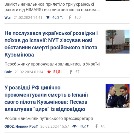
Замість начальника прилетіло три українські
ракети від HIMARS і вся вистава пішла прахом. В
результаті 65 трупів російських
46,3 т.
100
War
21.02.2024 14:41
військовослужбовців, не рахуючи поранених
Не послухався української розвідки і
поїхав до Іспанії: NYT з'ясував нові
обставини смерті російського пілота
Кузьмінова
Перебіжчику пропонували залишитись в Україні
51,5 т.
67
Світ
21.02.2024 01:34
У розвідці РФ цинічно
прокоментували смерть в Іспанії
свого пілота Кузьмінова: Пєсков
влаштував "цирк" із відповіддю
Росіяни висміяли путінського прессекретаря
13,2 т.
65
OBOZ. Новини Росії
20.02.2024 15:57