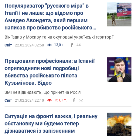
Популяризатор "русского міра" в
Італії і не лише: що відомо про
Амедео Авондета, який першим
написав про вбивство російського
пілота Кузьмінова
Він їздив у Москву та на окуповані українські території
13,0 т.
44
Світ
22.02.2024 02:58
Працювали професіонали: в Іспанії
оприлюднили нові подробиці
вбивства російського пілота
Кузьмінова. Відео
ЗМІ не відкидають, що причетна Росія
151,1 т.
62
Світ
21.02.2024 22:10
Ситуація на фронті важка, і реальну
обстановку ми будемо тепер
дізнаватися із запізненням