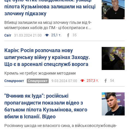
пілота Кузьмінова залишили на місці
злочину підказку
Вбивці залишили на місці злочину гільзи від 9-
міліметрових набоїв до ПМ - ці боєприпаси є
стандартними для країн колишнього
25,1 т.
35
Світ
31.03.2024 21:00
комуністичного блоку.
Карін: Росія розпочала нову
шпигунську війну у країнах Заходу.
Що є в арсеналі спецслужб ворога
Кремль не гребує жодними методами
257,3 т.
54
Спецпроєкт
Cпецпроєкт
9.03.2024 07:00
"Вчинив як Іуда": російські
пропагандисти показали відео з
батьком пілота Кузьмінова, якого
вбили в Іспанії. Відео
Росіянину шкода не власного сина, а військовослужбовців-