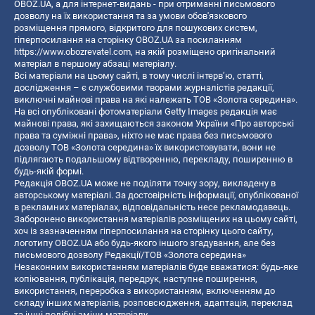
OBOZ.UA, а для інтернет-видань - при отриманні письмового
дозволу на їх використання та за умови обов'язкового
розміщення прямого, відкритого для пошукових систем,
гіперпосилання на сторінку OBOZ.UA за посиланням
https://www.obozrevatel.com
, на якій розміщено оригінальний
матеріал в першому абзаці матеріалу.
Всі матеріали на цьому сайті, в тому числі інтерв’ю, статті,
дослідження – є службовими творами журналістів редакції,
виключні майнові права на які належать ТОВ «Золота середина».
На всі опубліковані фотоматеріали Getty Images редакція має
майнові права, які захищаються законом України «Про авторські
права та суміжні права», ніхто не має права без письмового
дозволу ТОВ «Золота середина» їх використовувати, вони не
підлягають подальшому відтворенню, перекладу, поширенню в
будь-якій формі.
Редакція OBOZ.UA може не поділяти точку зору, викладену в
авторському матеріалі. За достовірність інформації, опублікованої
в рекламних матеріалах, відповідальність несе рекламодавець.
Заборонено використання матеріалів розміщених на цьому сайті,
хоч із зазначенням гіперпосилання на сторінку цього сайту,
логотипу OBOZ.UA або будь-якого іншого згадування, але без
письмового дозволу Редакції/ТОВ «Золота середина»
Незаконним використанням матеріалів буде вважатися: будь-яке
копiювання, публiкацiя, передрук, наступне поширення,
використання, переробка з використанням, включенням до
складу інших матеріалів, розповсюдження, адаптація, переклад
та інші подібні зміни матеріалу.