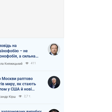
повідь на
аїнофобію – не
онофобія, а сильна
аїнська держава
411
ла Княжицький
 Москви раптово
тів миру, як стають
лом у США й нові
аїнські топ-рейтинги
2,7 т.
сандр Кірш
 заплановану вирубку