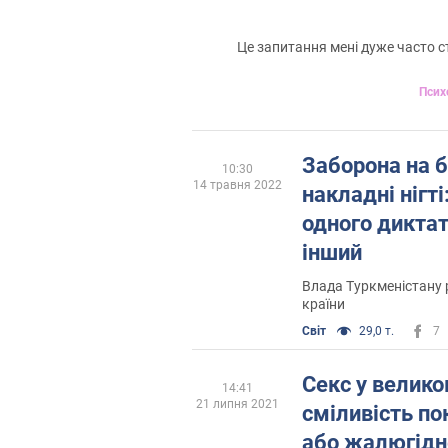
Це запитання мені дуже часто с
Псих
Заборона на б
10:30
14 травня 2022
накладні нігті
одного дикта
інший
Влада Туркменістану 
країни
Світ
29,0 т.
7
Секс у велико
14:41
21 липня 2021
сміливість п
або жалюгідн