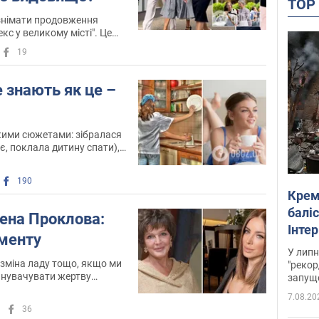
TO
знімати продовження
кс у великому місті". Це
 вийде під назвою "І просто
19
at ...)
 знають як це –
такими сюжетами: зібралася
є, поклала дитину спати),
сла свічки, масла різні ...
льник вже забруднився.
190
Крем
баліс
лена Проклова:
Інте
менту
У липн
, зміна ладу тощо, якщо ми
"рекор
инувачувати жертву
запуще
омагань у тому, що з нею
7.08.20
36