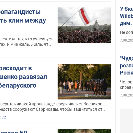
У Єк
ропагандисты
Wildb
ть клин между
дим. 
Не доп
ленте на тех, кто учасивует
7.08.20
ах, и мне жаль. Жаль, что
тся отвести наше внимание
ов нашего недовольства
"Чуд
розпо
оисходит в
Росі
шенко развязал
Фото
Чолові
беларуского
справ
7.08.20
 верьте никакой пропаганде, среди нас нет боевиков.
редств сооружают баррикады, чтобы защититься от
172