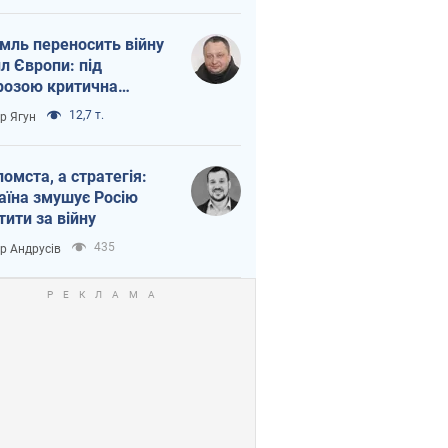
мль переносить війну
ил Європи: під
розою критична
істика
12,7 т.
ор Ягун
помста, а стратегія:
аїна змушує Росію
тити за війну
435
ор Андрусів