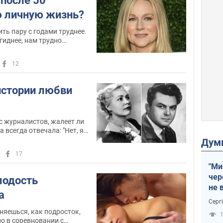
после 50
ю личную жизнь?
ить пару с годами труднее.
иднее, нам трудно
 просто свободных меньше,
я меньше с возрастом
12
истории любви
с журналистов, жалеет ли
а всегда отвечала: "Нет, я
. Однако ее дочь
Дум
оем сожалении мать не
17
бе.
"Ми
чер
лодость
не 
а
зне
Серг
рак
сняешься, как подросток,
1
но в соревновании с