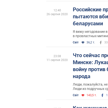
Российские п
12:40
26 серпня 2020
пытаются вби
беларусами
Я вижу негодование в 
в провластных митинг
пропагандистам удае
Світ
36,2 т.
33
от главных источник
Что сейчас пр
23:08
11 серпня 2020
Минске: Лука
войну против 
народа
Люди, пожалуйста, не
Люди из подручных с
гранат и пуль
Світ
143,5 т.
1