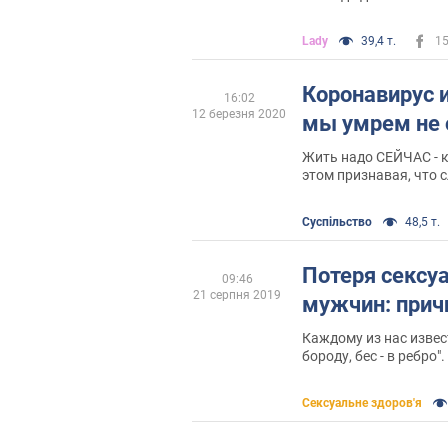
молодостью проигра
Lady
39,4 т.
1
Коронавирус и
16:02
12 березня 2020
мы умрем не 
Жить надо СЕЙЧАС - к
этом признавая, что 
угодно - мы хрупки и
Суспільство
48,5 т.
Потеря сексуа
09:46
21 серпня 2019
мужчин: при
Каждому из нас извес
бороду, бес - в ребро"
потери сексуальности
Сексуальне здоров'я