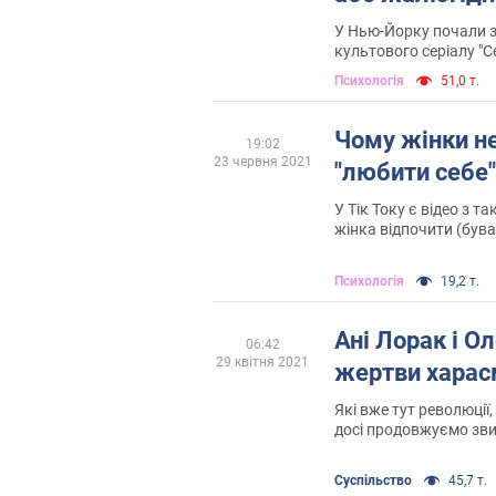
У Нью-Йорку почали 
культового серіалу "Се
буде міні-серіал, який
Психологія
51,0 т.
так ..." (And Just Like Th
Чому жінки не
19:02
23 червня 2021
"любити себе"
У Тік Току є відео з 
жінка відпочити (бува
наповнила ванну, прине
І побачила, що умива
Психологія
19,2 т.
помила
Ані Лорак і О
06:42
29 квітня 2021
жертви харас
Які вже тут революції
досі продовжуємо зв
насильства, жертву д
сталося?
Суспільство
45,7 т.