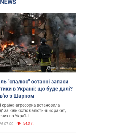
P NEWS
ль "спалює" останні запаси
тики в Україні: що буде далі?
рв’ю з Шарпом
і країна-агресорка встановила
д" за кількістю балістичних ракет,
них по Україні
54,3 т.
26 07:00