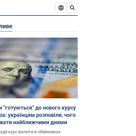
ливе
и "готуються" до нового курсу
ра: українцям розповіли, чого
увати найближчими днями
уде курс валюти в обмінниках