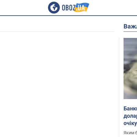
Важ
Банк
дола
очік
Яким б