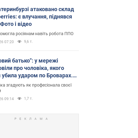
атеринбурзі атаковано склад
erries: є влучання, піднявся
Фото і відео
омогла росіянам навіть робота ППО
9,6 т.
26 07:20
овий батько": у мережі
віли про чоловіка, якого
я убила ударом по Броварах.
ка згадують як професіонала своєї
и
1,7 т.
26 09:14