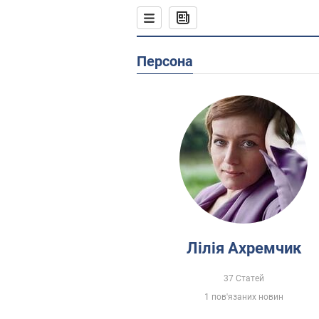
Персона
Лілія Ахремчик
37 Статей
1 пов'язаних новин