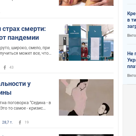
ешь
5
Кре
в т
заг
 страх смерти:
лог
Вікт
от пандемии
руто, широко, смело, при
Не 
случиться может все, что
 уязвимы
Укр
пла
43
Вікт
льности у
чины
тна поговорка "Седина - в
. Это то самое - кризис
28,7 т.
19