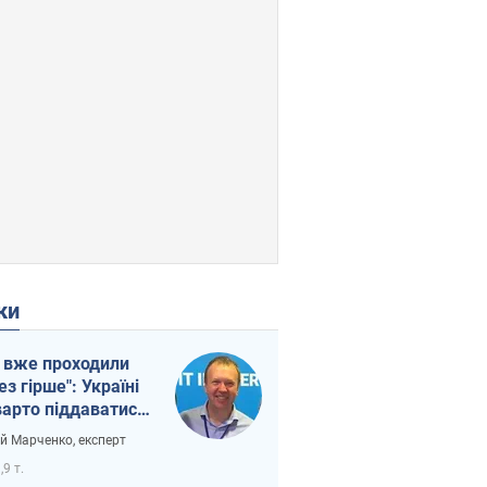
ки
 вже проходили
ез гірше": Україні
варто піддаватися
вірі через
ій Марченко, експерт
етний терор
,9 т.