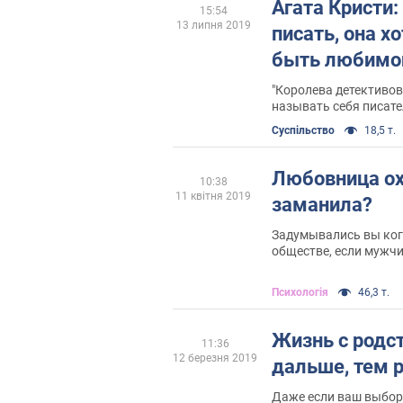
Агата Кристи:
15:54
13 липня 2019
писать, она х
быть любимо
"Королева детективов
называть себя писате
просто "замужней да
Суспільство
18,5 т.
Любовница ох
10:38
11 квітня 2019
заманила?
Задумывались вы ког
обществе, если мужчи
винят "разлучницу" и 
мужчину?
Психологія
46,3 т.
Жизнь с родс
11:36
12 березня 2019
дальше, тем 
Даже если ваш выбор