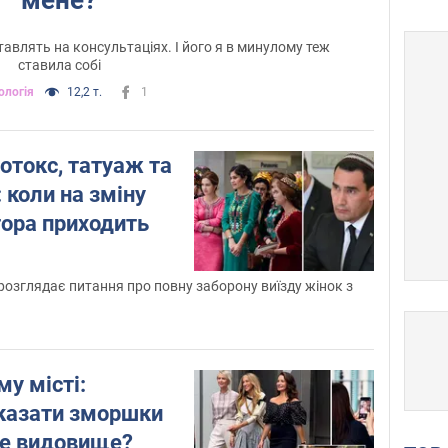
тавлять на консультаціях. І його я в минулому теж
ставила собі
ологія
12,2 т.
1
отокс, татуаж та
: коли на зміну
тора приходить
розглядає питання про повну заборону виїзду жінок з
му місті:
оказати зморшки
е видовище?