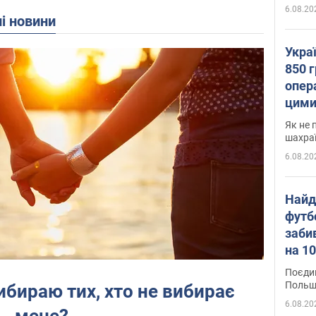
6.08.20
ні новини
Укра
850 г
опера
цими
Як не 
шахра
6.08.20
Найд
футб
заби
на 10
Віде
Поєдин
Польщ
бираю тих, хто не вибирає
6.08.20
мене?