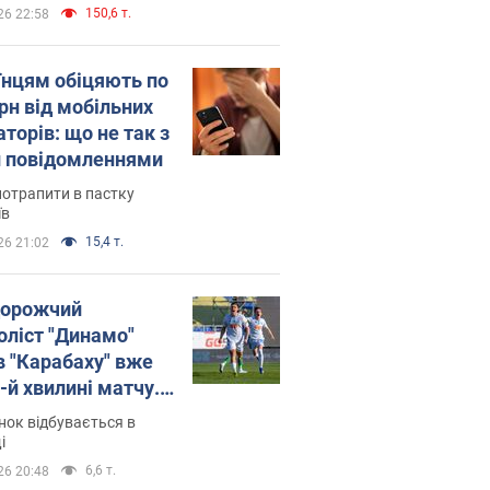
150,6 т.
26 22:58
їнцям обіцяють по
рн від мобільних
торів: що не так з
 повідомленнями
потрапити в пастку
їв
15,4 т.
26 21:02
орожчий
оліст "Динамо"
в "Карабаху" вже
-й хвилині матчу.
о
ок відбувається в
і
6,6 т.
26 20:48