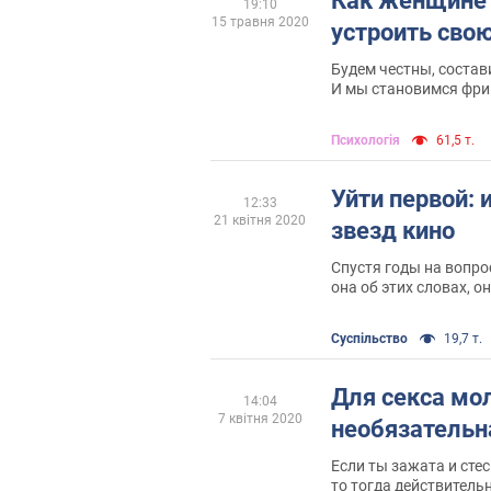
Как женщине 
19:10
15 травня 2020
устроить сво
Будем честны, состав
И мы становимся фриг
угодить, и мужчин не
их вообще становитс
Психологія
61,5 т.
Уйти первой: 
12:33
21 квітня 2020
звезд кино
Спустя годы на вопро
она об этих словах, он
поступила правильно"
утверждала, что о св
Суспільство
19,7 т.
признавалась даже се
Для секса мо
14:04
7 квітня 2020
необязательн
Если ты зажата и сте
то тогда действитель