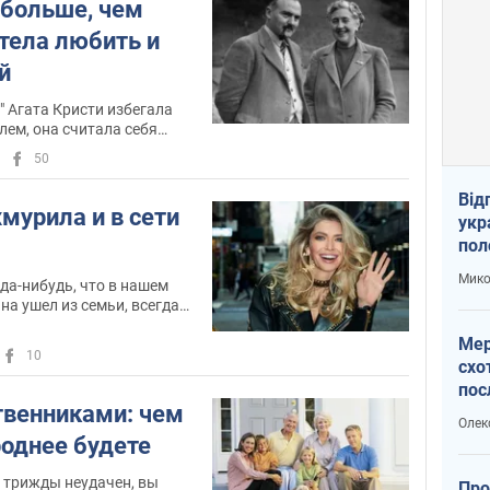
 больше, чем
отела любить и
й
" Агата Кристи избегала
лем, она считала себя
мой"
50
Від
мурила и в сети
укр
пол
укр
Мико
да-нибудь, что в нашем
на ушел из семьи, всегда
почти никогда не винят
Мер
10
схо
пос
твенниками: чем
укр
Олек
роднее будете
 трижды неудачен, вы
Про