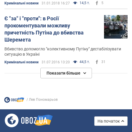
14,5 т.
5
Кримінальні новини
31.01.2018 16:27
Є "за" і "проти": в Росії
прокоментували можливу
причетність Путіна до вбивства
Шеремета
Вбивство допомогло "колективному Путіну" дестабілізувати
ситуацію в Україні
44,5 т.
31
Кримінальні новини
31.07.2016 13:20
Показати більше
Лев Пономарьов
На початок