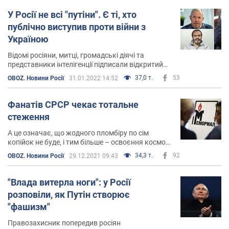
У Росії не всі "путіни". Є ті, хто
публічно виступив проти війни з
Україною
Відомі росіяни, митці, громадські діячі та
представники інтелігенції підписали відкритий
лист проти агресії щодо України
37,0 т.
53
OBOZ. Новини Росії
31.01.2022 14:52
Фанатів СРСР чекає тотальне
стеження
А це означає, що жодного пломбіру по сім
копійок не буде, і тим більше – освоєння космосу
та фундаментальної науки
34,3 т.
92
OBOZ. Новини Росії
29.12.2021 09:43
"Влада витерла ноги": у Росії
розповіли, як Путін створює
"фашизм"
Правозахисник попередив росіян