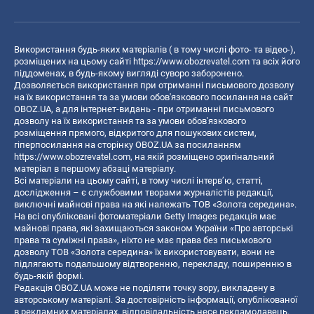
Використання будь-яких матеріалів ( в тому числі фото- та відео-),
розміщених на цьому сайті
https://www.obozrevatel.com
та всіх його
піддоменах, в будь-якому вигляді суворо заборонено.
Дозволяється використання при отриманні письмового дозволу
на їх використання та за умови обов'язкового посилання на сайт
OBOZ.UA, а для інтернет-видань - при отриманні письмового
дозволу на їх використання та за умови обов'язкового
розміщення прямого, відкритого для пошукових систем,
гіперпосилання на сторінку OBOZ.UA за посиланням
https://www.obozrevatel.com
, на якій розміщено оригінальний
матеріал в першому абзаці матеріалу.
Всі матеріали на цьому сайті, в тому числі інтерв’ю, статті,
дослідження – є службовими творами журналістів редакції,
виключні майнові права на які належать ТОВ «Золота середина».
На всі опубліковані фотоматеріали Getty Images редакція має
майнові права, які захищаються законом України «Про авторські
права та суміжні права», ніхто не має права без письмового
дозволу ТОВ «Золота середина» їх використовувати, вони не
підлягають подальшому відтворенню, перекладу, поширенню в
будь-якій формі.
Редакція OBOZ.UA може не поділяти точку зору, викладену в
авторському матеріалі. За достовірність інформації, опублікованої
в рекламних матеріалах, відповідальність несе рекламодавець.