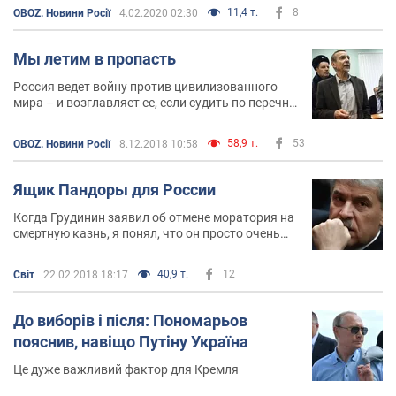
11,4 т.
8
OBOZ. Новини Росії
4.02.2020 02:30
Мы летим в пропасть
Россия ведет войну против цивилизованного
мира – и возглавляет ее, если судить по перечню
удивительно развитых государств, только что
проголосовавших в ООН против осуждения
58,9 т.
53
OBOZ. Новини Росії
8.12.2018 10:58
ХАМАС
Ящик Пандоры для России
Когда Грудинин заявил об отмене моратория на
смертную казнь, я понял, что он просто очень
опасен для страны
40,9 т.
12
Світ
22.02.2018 18:17
До виборів і після: Пономарьов
пояснив, навіщо Путіну Україна
Це дуже важливий фактор для Кремля