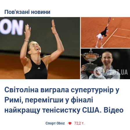
Пов'язані новини
Світоліна виграла супертурнір у
Римі, перемігши у фіналі
найкращу тенісистку США. Відео
Спорт Oboz
72,2 т.