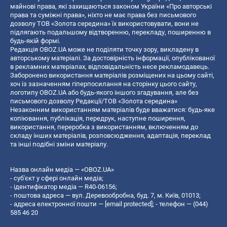
майнові права, які захищаються законом України «Про авторські
права та суміжні права», ніхто не має права без письмового
дозволу ТОВ «Золота середина» їх використовувати, вони не
підлягають подальшому відтворенню, перекладу, поширенню в
будь-якій формі.
Редакція OBOZ.UA може не поділяти точку зору, викладену в
авторському матеріалі. За достовірність інформації, опублікованої
в рекламних матеріалах, відповідальність несе рекламодавець.
Заборонено використання матеріалів розміщених на цьому сайті,
хоч із зазначенням гіперпосилання на сторінку цього сайту,
логотипу OBOZ.UA або будь-якого іншого згадування, але без
письмового дозволу Редакції/ТОВ «Золота середина»
Незаконним використанням матеріалів буде вважатися: будь-яке
копiювання, публiкацiя, передрук, наступне поширення,
використання, переробка з використанням, включенням до
складу інших матеріалів, розповсюдження, адаптація, переклад
та інші подібні зміни матеріалу.
Назва онлайн медіа — «OBOZ.UA»
- суб'єкт у сфері онлайн медіа;
- ідентифікатор медіа — R40-06156;
- поштова адреса — вул. Деревообробна, буд. 7, м. Київ, 01013;
- адреса електронної пошти —
[email protected]
; - телефон — (044)
585 46 20