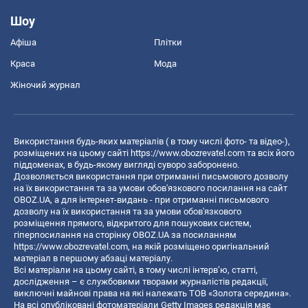
Шоу
Афіша
Плітки
Краса
Мода
Жіночий журнал
Використання будь-яких матеріалів ( в тому числі фото- та відео-),
розміщених на цьому сайті
https://www.obozrevatel.com
та всіх його
піддоменах, в будь-якому вигляді суворо заборонено.
Дозволяється використання при отриманні письмового дозволу
на їх використання та за умови обов'язкового посилання на сайт
OBOZ.UA, а для інтернет-видань - при отриманні письмового
дозволу на їх використання та за умови обов'язкового
розміщення прямого, відкритого для пошукових систем,
гіперпосилання на сторінку OBOZ.UA за посиланням
https://www.obozrevatel.com
, на якій розміщено оригінальний
матеріал в першому абзаці матеріалу.
Всі матеріали на цьому сайті, в тому числі інтерв’ю, статті,
дослідження – є службовими творами журналістів редакції,
виключні майнові права на які належать ТОВ «Золота середина».
На всі опубліковані фотоматеріали Getty Images редакція має