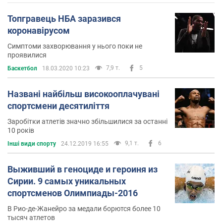
Топгравець НБА заразився
коронавірусом
Симптоми захворювання у нього поки не
проявилися
7,9 т.
5
Баскетбол
18.03.2020 10:23
Названі найбільш високооплачувані
спортсмени десятиліття
Заробітки атлетів значно збільшилися за останні
10 років
9,1 т.
6
Інші види спорту
24.12.2019 16:55
Выживший в геноциде и героиня из
Сирии. 9 самых уникальных
спортсменов Олимпиады-2016
В Рио-де-Жанейро за медали борются более 10
тысяч атлетов