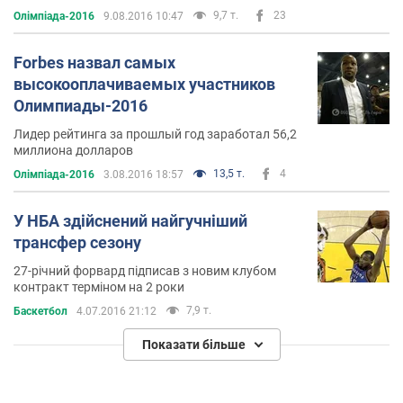
9,7 т.
23
Олімпіада-2016
9.08.2016 10:47
Forbes назвал самых
высокооплачиваемых участников
Олимпиады-2016
Лидер рейтинга за прошлый год заработал 56,2
миллиона долларов
13,5 т.
4
Олімпіада-2016
3.08.2016 18:57
У НБА здійснений найгучніший
трансфер сезону
27-річний форвард підписав з новим клубом
контракт терміном на 2 роки
7,9 т.
Баскетбол
4.07.2016 21:12
Показати більше