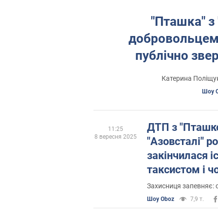
"Пташка" з 
добровольцем,
публічно зве
Катерина Поліщук
Шоу 
ДТП з "Пташко
11:25
8 вересня 2025
"Азовсталі" р
закінчилася іс
таксистом і ч
відмовилася в
Захисниця запевняє: 
Шоу Oboz
7,9 т.