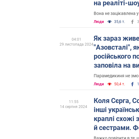
на реаліті-шо
відмовила
Вона не зацікавлена 
Люди
35,6 т.
Як зараз живе
04:01
29 листопада 2024
"Азовсталі", я
російського п
заповіла на в
смерті
Парамедикиня не змо
Люди
50,4 т.
Коля Сєрга, С
11:55
14 серпня 2024
інші українські
краплі схожі 
й сестрами. Ф
Важко повірити в те, 