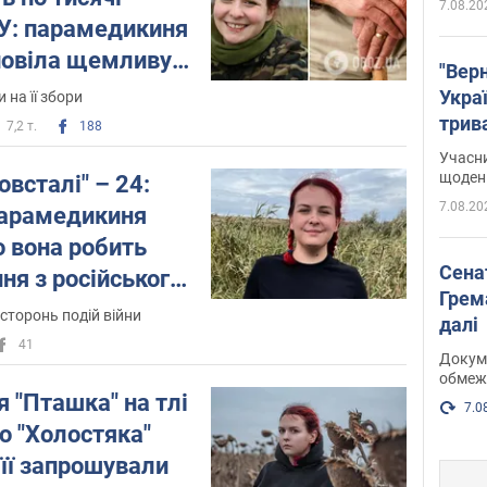
7.08.20
СУ: парамедикиня
повіла щемливу
"Верн
Украї
 на її збори
трив
7,2 т.
188
карт
Учасн
щоденн
овсталі" – 24:
7.08.20
парамедикиня
о вона робить
Сена
ння з російського
Грема
сторонь подій війни
далі
41
Докуме
обмеж
 "Пташка" на тлі
7.0
о "Холостяка"
 її запрошували