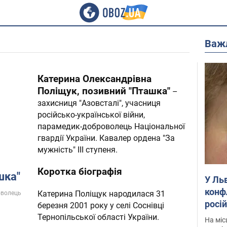
Важ
Катерина Олександрівна
Поліщук, позивний "Пташка"
–
захисниця "Азовсталі", учасниця
російсько-української війни,
парамедик-доброволець Національної
гвардії України. Кавалер ордена "За
мужність" III ступеня.
Коротка біографія
шка"
У Ль
конф
Катерина Поліщук народилася 31
оволець
росі
березня 2001 року у селі Соснівці
полі
Тернопільської області України.
На міс