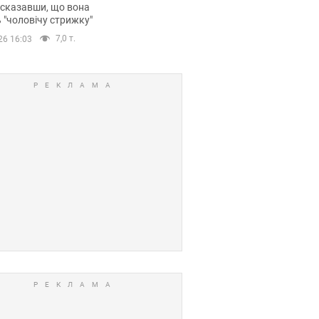
 сказавши, що вона
 "чоловічу стрижку"
7,0 т.
26 16:03