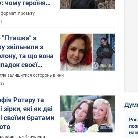
у: чому героїня
у форматі проєкту
31
 "Пташка" з
ку звільнили з
олону, та що вона
ипадок своєї
гла залишитися осторонь війни
139
офія Ротару та
Дум
 зірки, які як дві
зі своїми братами
Рос
ото
поз
нас
що вони – не близнюки