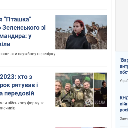
 "Пташка"
 Зеленського зі
мандира: у
віли
озпочати службову перевірку
"Ва
вит
обс
023: хто з
вря
Укра
рок рятував і
офі
а передовій
КНД
ряли військову форму та
вій
хисників
рос
пів
8
Олек
сою