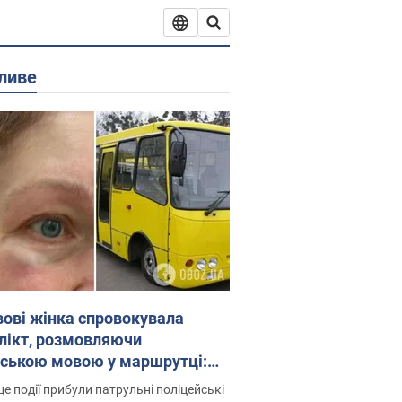
ливе
вові жінка спровокувала
лікт, розмовляючи
йською мовою у маршрутці:
ція склала адмінпротокол.
це події прибули патрульні поліцейські