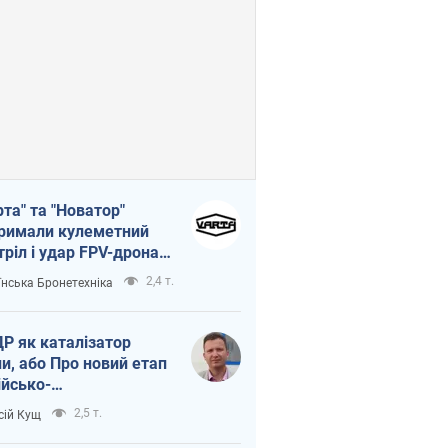
рта" та "Новатор"
римали кулеметний
тріл і удар FPV-дрона,
тувавши життя
2,4 т.
їнська Бронетехніка
церу ЗСУ
Р як каталізатор
ни, або Про новий етап
ійсько-
нічнокорейського
2,5 т.
сій Кущ
зу