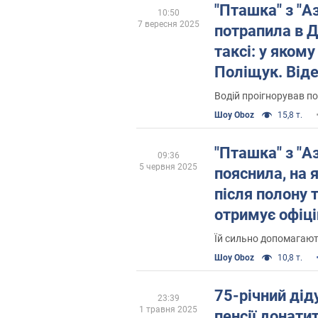
"Пташка" з "А
10:50
7 вересня 2025
потрапила в Д
таксі: у якому
Поліщук. Від
Водій проігнорував 
Шоу Oboz
15,8 т.
"Пташка" з "А
09:36
5 червня 2025
пояснила, на 
після полону 
отримує офіці
війську
Їй сильно допомагаю
Шоу Oboz
10,8 т.
75-річний дід
23:39
1 травня 2025
пенсії донатит