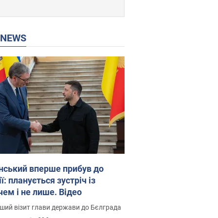
P NEWS
нський вперше прибув до
ї: планується зустріч із
чем і не лише. Відео
ший візит глави держави до Бєлграда