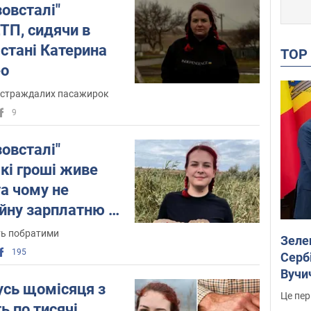
зовсталі"
2 грудня 2022 року Катерина Поліщук
ТП, сидячи в
була нагороджена президентом
 стані Катерина
орденом "За мужність" III ступеня. В
TO
указі йдеться, що нагорода
ео
присуджена за "особисту мужність,
постраждалих пасажирок
виявлену у захисті державного
9
суверенітету та територіальної
цілісності України, незламність духу і
вірність військовій присязі".
зовсталі"
які гроші живе
Катерина Поліщук також відома як
та чому не
поетеса. Вона є авторкою збірки поезій
йну зарплатню в
"Мелодія душі" та вистави "Розлучені
теж сміються", яка була поставлена в
ть побратими
Зеле
Тернопільському народному
195
драматичному театрі-студії "Сузір'я".
Сербі
Вучи
усь щомісяця з
Це пер
ь по тисячі