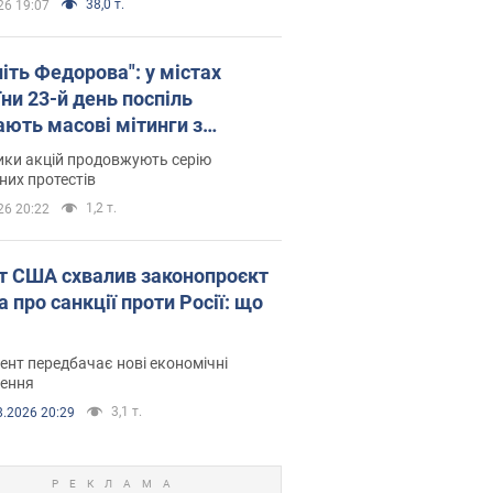
38,0 т.
26 19:07
іть Федорова": у містах
ни 23-й день поспіль
ають масові мітинги з
онками. Фото і відео
ики акцій продовжують серію
их протестів
1,2 т.
26 20:22
т США схвалив законопроєкт
 про санкції проти Росії: що
нт передбачає нові економічні
ення
3,1 т.
8.2026 20:29