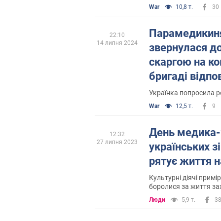
War
10,8 т.
30
Парамедикиня
22:10
14 липня 2024
звернулася до
скаргою на ко
бригаді відпо
Українка попросила р
War
12,5 т.
9
День медика-2
12:32
27 липня 2023
українських зі
рятує життя н
Культурні діячі примі
боролися за життя за
Люди
5,9 т.
3