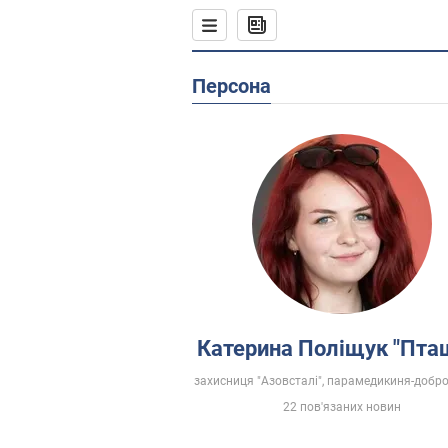
Персона
Катерина Поліщук "Пта
захисниця "Азовсталі", парамедикиня-добр
22 пов'язаних новин