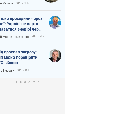
п війни
7,4 т.
ій Місюра
 вже проходили через
ше": Україні не варто
даватися зневірі через
етний терор
7,4 т.
ій Марченко, експерт
ід проспав загрозу:
ія може перевірити
О війною
2,0 т.
ід Невзлін