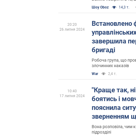
Шоу Oboz
14,3 т.
Встановлено 
20:20
26 липня 2024
управлінських
завершила пер
бригаді
Робоча група, що про
злочинних наказів
War
2,4 т.
"Краще так, н
10:40
17 липня 2024
боятись і мов
пояснила ситу
зверненням щ
бригади, вже 
Вона розповіла, чим 
підрозділі