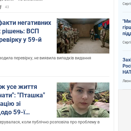
тем
Серг
43
"Ми
факти негативних
гір
 рішень: ВСП
під
евірку у 59-й
рак
Серг
водила перевірку, не виявила випадків видання
Зах
Рос
НАТ
Леон
іж усе життя
чати": "Пташка"
ацію зі
одо 59-ї
йде перевірка
керувалася, коли публічно розповіла про проблему в