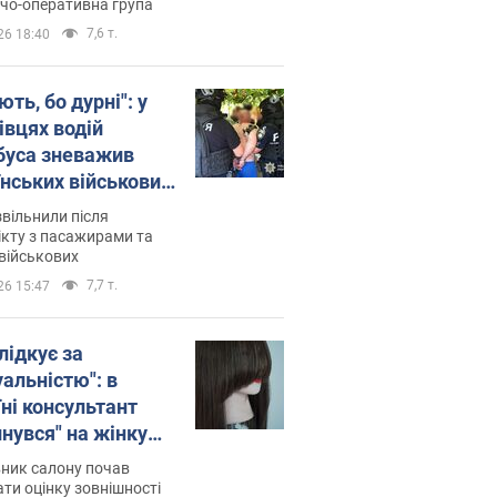
о
дчо-оперативна група
7,6 т.
26 18:40
ть, бо дурні": у
івцях водій
буса зневажив
їнських військових
латився. Відео
звільнили після
кту з пасажирами та
військових
7,7 т.
26 15:47
лідкує за
уальністю": в
їні консультант
инувся" на жінку
 хімієтерапії,
ник салону почав
орівся скандал.
ти оцінку зовнішності