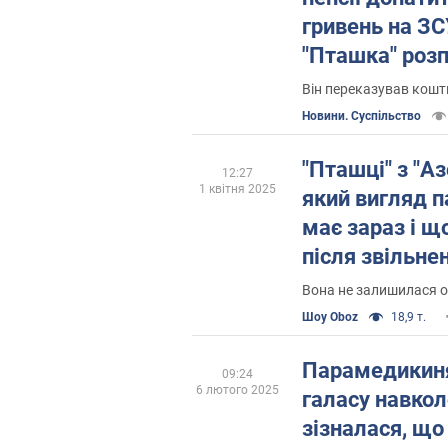
гривень на З
"Пташка" роз
історію
Він переказував кошти
Новини. Суспільство
"Пташці" з "Аз
12:27
1 квітня 2025
який вигляд 
має зараз і щ
після звільне
полону. Фото
Вона не залишилася о
Шоу Oboz
18,9 т.
Парамедикиня
09:24
6 лютого 2025
галасу навкол
зізналася, що