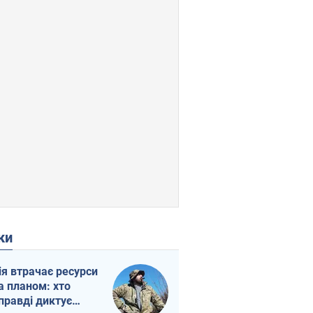
ки
ія втрачає ресурси
а планом: хто
правді диктує