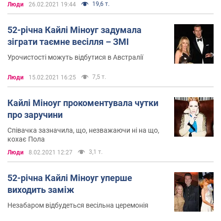
19,6 т.
Люди
26.02.2021 19:44
52-річна Кайлі Міноуг задумала
зіграти таємне весілля – ЗМІ
Урочистості можуть відбутися в Австралії
7,5 т.
Люди
15.02.2021 16:25
Кайлі Міноуг прокоментувала чутки
про заручини
Співачка зазначила, що, незважаючи ні на що,
кохає Пола
3,1 т.
Люди
8.02.2021 12:27
52-річна Кайлі Міноуг уперше
виходить заміж
Незабаром відбудеться весільна церемонія