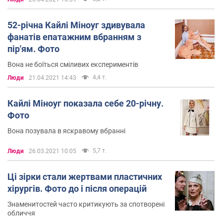
52-річна Кайлі Міноуг здивувала
фанатів епатажним вбранням з
пір'ям. Фото
Вона не боїться сміливих експериментів
4,4 т.
Люди
21.04.2021 14:43
Кайлі Міноуг показала себе 20-річну.
Фото
Вона позувала в яскравому вбранні
5,7 т.
Люди
26.03.2021 10:05
Ці зірки стали жертвами пластичних
хірургів. Фото до і після операцій
Знаменитостей часто критикують за спотворені
обличчя