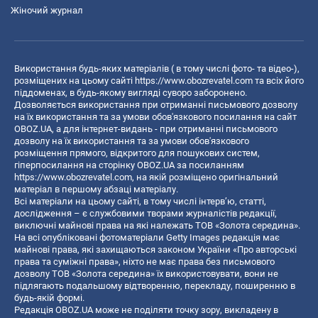
Жіночий журнал
Використання будь-яких матеріалів ( в тому числі фото- та відео-),
розміщених на цьому сайті
https://www.obozrevatel.com
та всіх його
піддоменах, в будь-якому вигляді суворо заборонено.
Дозволяється використання при отриманні письмового дозволу
на їх використання та за умови обов'язкового посилання на сайт
OBOZ.UA, а для інтернет-видань - при отриманні письмового
дозволу на їх використання та за умови обов'язкового
розміщення прямого, відкритого для пошукових систем,
гіперпосилання на сторінку OBOZ.UA за посиланням
https://www.obozrevatel.com
, на якій розміщено оригінальний
матеріал в першому абзаці матеріалу.
Всі матеріали на цьому сайті, в тому числі інтерв’ю, статті,
дослідження – є службовими творами журналістів редакції,
виключні майнові права на які належать ТОВ «Золота середина».
На всі опубліковані фотоматеріали Getty Images редакція має
майнові права, які захищаються законом України «Про авторські
права та суміжні права», ніхто не має права без письмового
дозволу ТОВ «Золота середина» їх використовувати, вони не
підлягають подальшому відтворенню, перекладу, поширенню в
будь-якій формі.
Редакція OBOZ.UA може не поділяти точку зору, викладену в