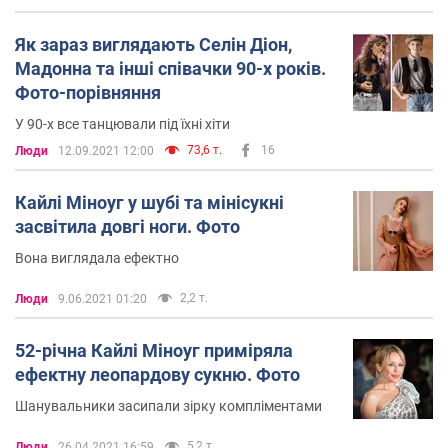
Як зараз виглядають Селін Діон,
Мадонна та інші співачки 90-х років.
Фото-порівняння
У 90-х все танцювали під їхні хіти
73,6 т.
16
Люди
12.09.2021 12:00
Кайлі Міноуг у шубі та мінісукні
засвітила довгі ноги. Фото
Вона виглядала ефектно
2,2 т.
Люди
9.06.2021 01:20
52-річна Кайлі Міноуг приміряла
ефектну леопардову сукню. Фото
Шанувальники засипали зірку компліментами
5,2 т.
Люди
26.04.2021 16:59