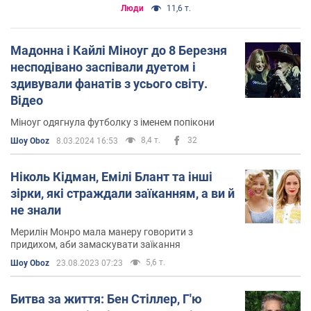
Люди
11,6 т.
Мадонна і Кайлі Міноуг до 8 Березня
несподівано заспівали дуетом і
здивували фанатів з усього світу.
Відео
Міноуг одягнула футболку з іменем попікони
8,4 т.
32
Шоу Oboz
8.03.2024 16:53
Ніколь Кідман, Емілі Блант та інші
зірки, які страждали заїканням, а ви й
не знали
Мерилін Монро мала манеру говорити з
придихом, аби замаскувати заїкання
5,6 т.
Шоу Oboz
23.08.2023 07:23
Битва за життя: Бен Стіллер, Г'ю