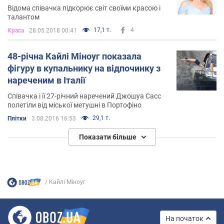
Відома співачка підкорює світ своїми красою і
талантом
17,1 т.
4
Краса
28.05.2018 00:41
48-річна Кайлі Міноуг показала
фігуру в купальнику на відпочинку з
нареченим в Італії
Співачка і її 27-річний наречений Джошуа Сасс
полетіли від міської метушні в Портофіно
29,1 т.
Плітки
3.08.2016 16:53
Показати більше
Кайлі Міноуг
На початок