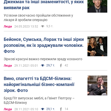
Джекман та інші знаменитості, у яких
виявили рак
Усі вони своєчасно пройшли обстеження у
лікаря й зробили операцію
9,5 т.
Люди
24.05.2023 13:52
Бейонсе, Сумська, Лорак та інші зірки
розповіли, як їх зраджували чоловіки.
Фото
Зіркові красуні важко пережили зраду коханого
29,7 т.
42
Люди
29.11.2021 05:01
Вино, спагетті та БДСМ-білизна:
найоригінальніші бізнес-компанії
зірок. Фото
Бред Піт випускає меблі, а Гвінет Пелтроу –
БДСМ-білизну
29,1 т.
14
Люди
28.11.2021 05:10