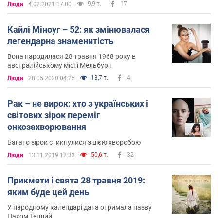
9,9 т.
17
Люди
4.02.2021 17:00
Кайлі Міноуг – 52: як змінювалася
легендарна знаменитість
Вона народилася 28 травня 1968 року в
австралійському місті Мельбурн
13,7 т.
4
Люди
28.05.2020 04:25
Рак – не вирок: хто з українських і
світових зірок переміг
онкозахворювання
Багато зірок стикнулися з цією хворобою
50,6 т.
32
Люди
13.11.2019 12:33
Прикмети і свята 28 травня 2019:
яким буде цей день
У народному календарі дата отримала назву
Пахом Теплий