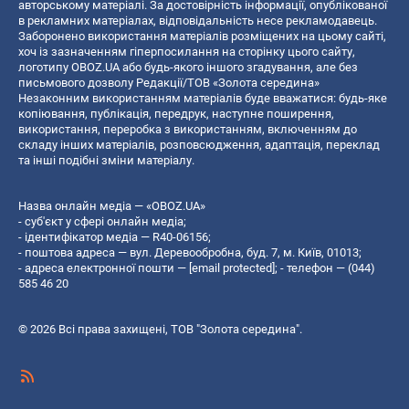
авторському матеріалі. За достовірність інформації, опублікованої
в рекламних матеріалах, відповідальність несе рекламодавець.
Заборонено використання матеріалів розміщених на цьому сайті,
хоч із зазначенням гіперпосилання на сторінку цього сайту,
логотипу OBOZ.UA або будь-якого іншого згадування, але без
письмового дозволу Редакції/ТОВ «Золота середина»
Незаконним використанням матеріалів буде вважатися: будь-яке
копiювання, публiкацiя, передрук, наступне поширення,
використання, переробка з використанням, включенням до
складу інших матеріалів, розповсюдження, адаптація, переклад
та інші подібні зміни матеріалу.
Назва онлайн медіа — «OBOZ.UA»
- суб'єкт у сфері онлайн медіа;
- ідентифікатор медіа — R40-06156;
- поштова адреса — вул. Деревообробна, буд. 7, м. Київ, 01013;
- адреса електронної пошти —
[email protected]
; - телефон — (044)
585 46 20
© 2026 Всі права захищені, ТОВ "Золота середина".