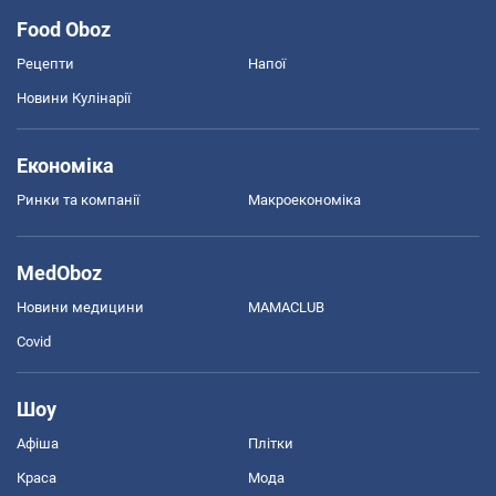
Food Oboz
Рецепти
Напої
Новини Кулінарії
Економіка
Ринки та компанії
Макроекономіка
MedOboz
Новини медицини
MAMACLUB
Covid
Шоу
Афіша
Плітки
Краса
Мода