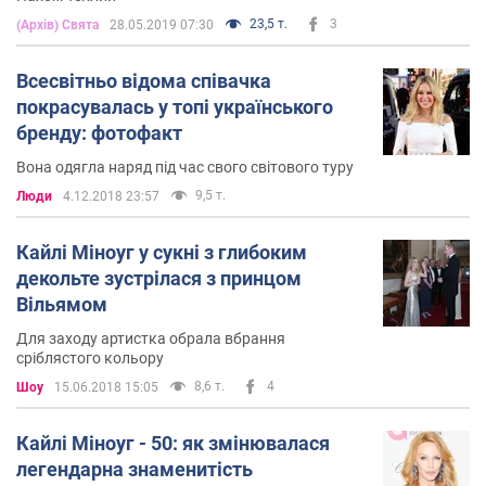
23,5 т.
3
(Архів) Свята
28.05.2019 07:30
Всесвітньо відома співачка
покрасувалась у топі українського
бренду: фотофакт
Вона одягла наряд під час свого світового туру
9,5 т.
Люди
4.12.2018 23:57
Кайлі Міноуг у сукні з глибоким
декольте зустрілася з принцом
Вільямом
Для заходу артистка обрала вбрання
сріблястого кольору
8,6 т.
4
Шоу
15.06.2018 15:05
Кайлі Міноуг - 50: як змінювалася
легендарна знаменитість