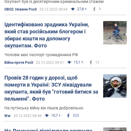
Окупант був із десятирічним кримінальним стажем
27,8 т.
9
OBOZ. Новини Росії
25.12.2022 08:04
Ідентифіковано зрадника України,
який став російським блогером і
збирає кошти на допомогу
окупантам. Фото
Чоловік має паспорт громадянина РФ
15,1 т.
12
Війна проти Росії
23.12.2022 09:01
Провів 28 годин у дорозі, щоб
померти в Україні: ЗСУ ліквідували
окупанта, який був "готовий битися за
пельмені". Фото
На путінську війну він пішов добровільно
10,7 т.
523
War
20.12.2022 08:46
На Донеччині ліквідували окупанта,