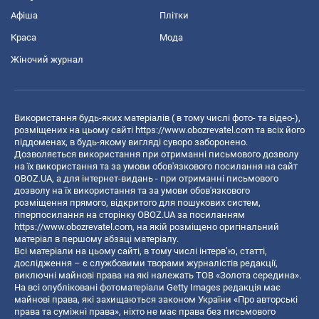
Афіша
Плітки
Краса
Мода
Жіночий журнал
Використання будь-яких матеріалів ( в тому числі фото- та відео-),
розміщених на цьому сайті
https://www.obozrevatel.com
та всіх його
піддоменах, в будь-якому вигляді суворо заборонено.
Дозволяється використання при отриманні письмового дозволу
на їх використання та за умови обов'язкового посилання на сайт
OBOZ.UA, а для інтернет-видань - при отриманні письмового
дозволу на їх використання та за умови обов'язкового
розміщення прямого, відкритого для пошукових систем,
гіперпосилання на сторінку OBOZ.UA за посиланням
https://www.obozrevatel.com
, на якій розміщено оригінальний
матеріал в першому абзаці матеріалу.
Всі матеріали на цьому сайті, в тому числі інтерв’ю, статті,
дослідження – є службовими творами журналістів редакції,
виключні майнові права на які належать ТОВ «Золота середина».
На всі опубліковані фотоматеріали Getty Images редакція має
майнові права, які захищаються законом України «Про авторські
права та суміжні права», ніхто не має права без письмового