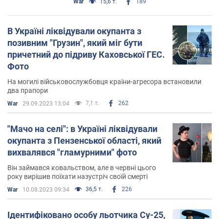
War
15,6 т.
189
В Україні ліквідували окупанта з
позивним "Грузин", який міг бути
причетний до підриву Каховської ГЕС.
Фото
На могилі військовослужбовця країни-агресора встановили
два прапори
7,1 т.
262
War
29.09.2023 13:04
"Мачо на селі": в Україні ліквідували
окупанта з Пензенської області, який
вихвалявся "гламурними" фото
Він займався ковальством, але в червні цього
року вирішив поїхати назустріч своїй смерті
36,5 т.
226
War
10.08.2023 09:34
Ідентифіковано особу льотчика Су-25,