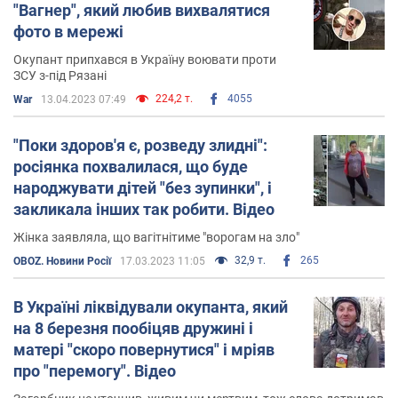
"Вагнер", який любив вихвалятися
фото в мережі
Окупант припхався в Україну воювати проти
ЗСУ з-під Рязані
224,2 т.
4055
War
13.04.2023 07:49
"Поки здоров'я є, розведу злидні":
росіянка похвалилася, що буде
народжувати дітей "без зупинки", і
закликала інших так робити. Відео
Жінка заявляла, що вагітнітиме "ворогам на зло"
32,9 т.
265
OBOZ. Новини Росії
17.03.2023 11:05
В Україні ліквідували окупанта, який
на 8 березня пообіцяв дружині і
матері "скоро повернутися" і мріяв
про "перемогу". Відео