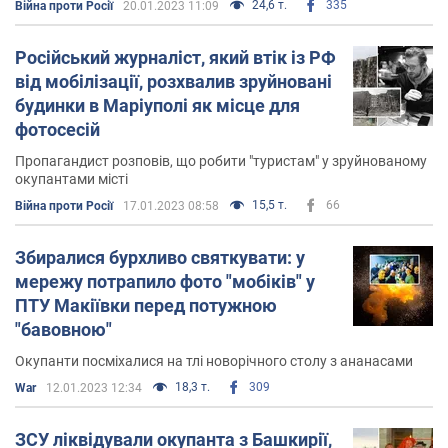
24,6 т.
335
Війна проти Росії
20.01.2023 11:09
Російський журналіст, який втік із РФ
від мобілізації, розхвалив зруйновані
будинки в Маріуполі як місце для
фотосесій
Пропагандист розповів, що робити "туристам" у зруйнованому
окупантами місті
15,5 т.
66
Війна проти Росії
17.01.2023 08:58
Збиралися бурхливо святкувати: у
мережу потрапило фото "мобіків" у
ПТУ Макіївки перед потужною
"бавовною"
Окупанти посміхалися на тлі новорічного столу з ананасами
18,3 т.
309
War
12.01.2023 12:34
ЗСУ ліквідували окупанта з Башкирії,