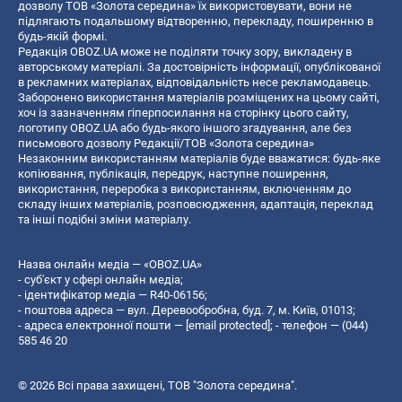
дозволу ТОВ «Золота середина» їх використовувати, вони не
підлягають подальшому відтворенню, перекладу, поширенню в
будь-якій формі.
Редакція OBOZ.UA може не поділяти точку зору, викладену в
авторському матеріалі. За достовірність інформації, опублікованої
в рекламних матеріалах, відповідальність несе рекламодавець.
Заборонено використання матеріалів розміщених на цьому сайті,
хоч із зазначенням гіперпосилання на сторінку цього сайту,
логотипу OBOZ.UA або будь-якого іншого згадування, але без
письмового дозволу Редакції/ТОВ «Золота середина»
Незаконним використанням матеріалів буде вважатися: будь-яке
копiювання, публiкацiя, передрук, наступне поширення,
використання, переробка з використанням, включенням до
складу інших матеріалів, розповсюдження, адаптація, переклад
та інші подібні зміни матеріалу.
Назва онлайн медіа — «OBOZ.UA»
- суб'єкт у сфері онлайн медіа;
- ідентифікатор медіа — R40-06156;
- поштова адреса — вул. Деревообробна, буд. 7, м. Київ, 01013;
- адреса електронної пошти —
[email protected]
; - телефон — (044)
585 46 20
© 2026 Всі права захищені, ТОВ "Золота середина".