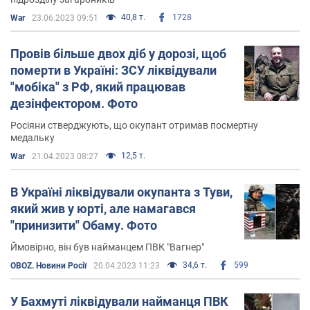
40,8 т.
1728
War
23.06.2023 09:51
Провів більше двох діб у дорозі, щоб
померти в Україні: ЗСУ ліквідували
"мобіка" з РФ, який працював
дезінфектором. Фото
Росіяни стверджують, що окупант отримав посмертну
медальку
12,5 т.
War
21.04.2023 08:27
В Україні ліквідували окупанта з Туви,
який жив у юрті, але намагався
"принизити" Обаму. Фото
Ймовірно, він був найманцем ПВК "Вагнер"
34,6 т.
599
OBOZ. Новини Росії
20.04.2023 11:23
У Бахмуті ліквідували найманця ПВК