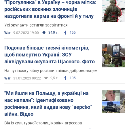
"Прогулянка" в Україну – чорна мітка:
російських воєнних злочинців
наздогнала карма на фронті й у тилу
Усі окупанти встигли засвітитися
34,0 т.
155
War
9.02.2023 19:00
Подолав більше тисячі кілометрів,
щоб померти в Україні: ЗСУ
ліквідували окупанта Щасного. Фото
На путінську війну росіянин пішов добровольцем
9,5 т.
105
War
31.01.2023 09:22
"Ми йшли на Польщу, а українці на
нас напали": ідентифіковано
росіянина, який видав нову "версію"
війни. Відео
Він із культурної столиці країни-агресора