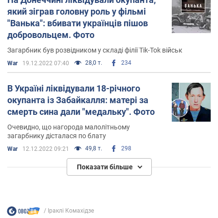
який зіграв головну роль у фільмі
"Ванька": вбивати українців пішов
добровольцем. Фото
Загарбник був розвідником у складі філії Tik-Tok військ
28,0 т.
234
War
19.12.2022 07:40
В Україні ліквідували 18-річного
окупанта із Забайкалля: матері за
смерть сина дали "медальку". Фото
Очевидно, що нагорода малолітньому
загарбнику дісталася по блату
49,8 т.
298
War
12.12.2022 09:21
Показати більше
Іраклі Комахідзе