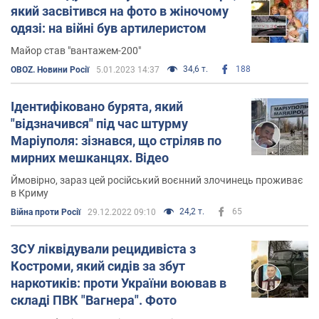
який засвітився на фото в жіночому
одязі: на війні був артилеристом
Майор став "вантажем-200"
34,6 т.
188
OBOZ. Новини Росії
5.01.2023 14:37
Ідентифіковано бурята, який
"відзначився" під час штурму
Маріуполя: зізнався, що стріляв по
мирних мешканцях. Відео
Ймовірно, зараз цей російський воєнний злочинець проживає
в Криму
24,2 т.
65
Війна проти Росії
29.12.2022 09:10
ЗСУ ліквідували рецидивіста з
Костроми, який сидів за збут
наркотиків: проти України воював в
складі ПВК "Вагнера". Фото