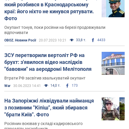
який розбився в Краснодарському
краї: його ніхто не кинувся рятувати.
Фото
Окупант тонув, поки росіяни на березі продовжували
відпочивати
33,8 т.
4433
OBOZ. Новини Росії
20.07.2023 10:21
ЗСУ перетворили вертоліт РФ на
брухт: з'явилося відео наслідків
"бавовни" на аеродромі Мелітополя
Втрати РФ засвітив хвалькуватий окупант
14,0 т.
173
War
30.06.2023 14:41
На Запоріжжі ліквідували найманця
з позивним "Кіпіш", який збирався
"брати Київ". Фото
Росіянин воював у складі кадировського
підрозділу загарбників