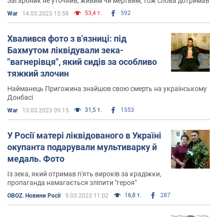
Загарбник не уточнив, живим чи мертвим, тож слова дотримав
53,4 т.
592
War
14.03.2023 15:58
Хвалився фото з в'язниці: під
Бахмутом ліквідували зека-
"вагнерівця", який сидів за особливо
тяжкий злочин
Найманець Пригожина знайшов свою смерть на українському
Донбасі
31,5 т.
1553
War
13.03.2023 09:15
У Росії матері ліквідованого в Україні
окупанта подарували мультиварку й
медаль. Фото
Із зека, який отримав п'ять вироків за крадіжки,
пропаганда намагається зліпити "героя"
16,8 т.
287
OBOZ. Новини Росії
9.03.2023 11:02