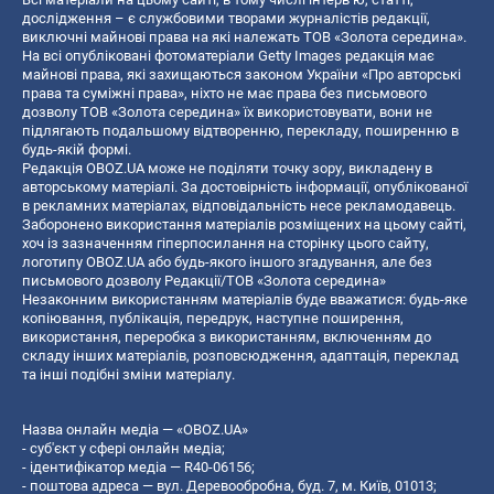
дослідження – є службовими творами журналістів редакції,
виключні майнові права на які належать ТОВ «Золота середина».
На всі опубліковані фотоматеріали Getty Images редакція має
майнові права, які захищаються законом України «Про авторські
права та суміжні права», ніхто не має права без письмового
дозволу ТОВ «Золота середина» їх використовувати, вони не
підлягають подальшому відтворенню, перекладу, поширенню в
будь-якій формі.
Редакція OBOZ.UA може не поділяти точку зору, викладену в
авторському матеріалі. За достовірність інформації, опублікованої
в рекламних матеріалах, відповідальність несе рекламодавець.
Заборонено використання матеріалів розміщених на цьому сайті,
хоч із зазначенням гіперпосилання на сторінку цього сайту,
логотипу OBOZ.UA або будь-якого іншого згадування, але без
письмового дозволу Редакції/ТОВ «Золота середина»
Незаконним використанням матеріалів буде вважатися: будь-яке
копiювання, публiкацiя, передрук, наступне поширення,
використання, переробка з використанням, включенням до
складу інших матеріалів, розповсюдження, адаптація, переклад
та інші подібні зміни матеріалу.
Назва онлайн медіа — «OBOZ.UA»
- суб'єкт у сфері онлайн медіа;
- ідентифікатор медіа — R40-06156;
- поштова адреса — вул. Деревообробна, буд. 7, м. Київ, 01013;