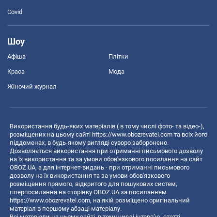
Covid
Шоу
Афіша
Плітки
Краса
Мода
Жіночий журнал
Використання будь-яких матеріалів ( в тому числі фото- та відео-),
розміщених на цьому сайті
https://www.obozrevatel.com
та всіх його
піддоменах, в будь-якому вигляді суворо заборонено.
Дозволяється використання при отриманні письмового дозволу
на їх використання та за умови обов'язкового посилання на сайт
OBOZ.UA, а для інтернет-видань - при отриманні письмового
дозволу на їх використання та за умови обов'язкового
розміщення прямого, відкритого для пошукових систем,
гіперпосилання на сторінку OBOZ.UA за посиланням
https://www.obozrevatel.com
, на якій розміщено оригінальний
матеріал в першому абзаці матеріалу.
Всі матеріали на цьому сайті, в тому числі інтерв’ю, статті,