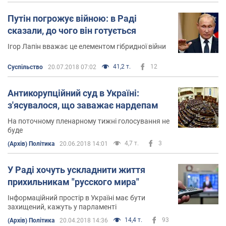
Путін погрожує війною: в Раді
сказали, до чого він готується
Ігор Лапін вважає це елементом гібридної війни
41,2 т.
12
Суспільство
20.07.2018 07:02
Антикорупційний суд в Україні:
з'ясувалося, що заважає нардепам
На поточному пленарному тижні голосування не
буде
4,7 т.
3
(Архів) Політика
20.06.2018 14:01
У Раді хочуть ускладнити життя
прихильникам "русского мира"
Інформаційний простір в Україні має бути
захищений, кажуть у парламенті
14,4 т.
93
(Архів) Політика
20.04.2018 14:36