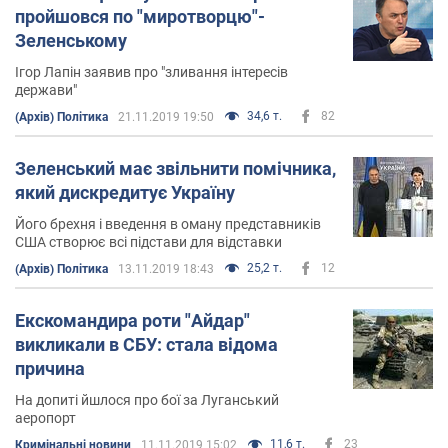
пройшовся по "миротворцю"-
Зеленському
Ігор Лапін заявив про "зливання інтересів
держави"
34,6 т.
82
(Архів) Політика
21.11.2019 19:50
Зеленський має звільнити помічника,
який дискредитує Україну
Його брехня і введення в оману представників
США створює всі підстави для відставки
25,2 т.
12
(Архів) Політика
13.11.2019 18:43
Екскомандира роти "Айдар"
викликали в СБУ: стала відома
причина
На допиті йшлося про бої за Луганський
аеропорт
11,6 т.
23
Кримінальні новини
11.11.2019 15:02