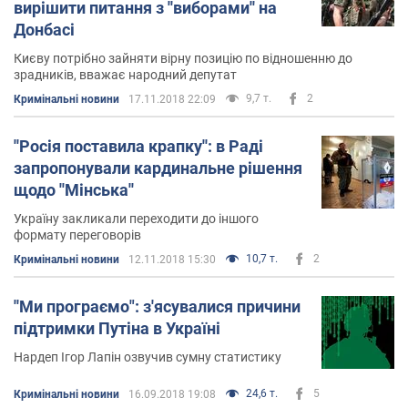
вирішити питання з ''виборами'' на
Донбасі
Києву потрібно зайняти вірну позицію по відношенню до
зрадників, вважає народний депутат
9,7 т.
2
Кримінальні новини
17.11.2018 22:09
''Росія поставила крапку'': в Раді
запропонували кардинальне рішення
щодо ''Мінська''
Україну закликали переходити до іншого
формату переговорів
10,7 т.
2
Кримінальні новини
12.11.2018 15:30
''Ми програємо": з'ясувалися причини
підтримки Путіна в Україні
Нардеп Ігор Лапін озвучив сумну статистику
24,6 т.
5
Кримінальні новини
16.09.2018 19:08