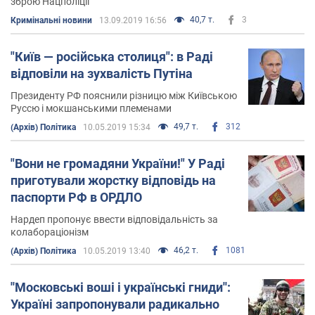
зброю Нацполіціі
40,7 т.
3
Кримінальні новини
13.09.2019 16:56
"Київ — російська столиця": в Раді
відповіли на зухвалість Путіна
Президенту РФ пояснили різницю між Київською
Руссю і мокшанськими племенами
49,7 т.
312
(Архів) Політика
10.05.2019 15:34
"Вони не громадяни України!" У Раді
приготували жорстку відповідь на
паспорти РФ в ОРДЛО
Нардеп пропонує ввести відповідальність за
колабораціонізм
46,2 т.
1081
(Архів) Політика
10.05.2019 13:40
''Московські воші і українські гниди'':
Україні запропонували радикально