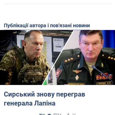
Публікації автора і пов'язані новини
Сирський знову переграв
генерала Лапіна
War
27,2 т.
29