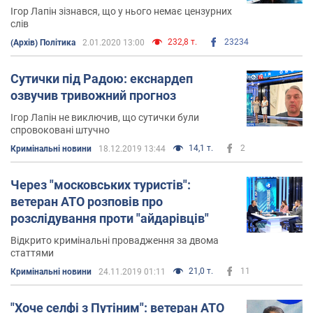
Ігор Лапін зізнався, що у нього немає цензурних
слів
232,8 т.
23234
(Архів) Політика
2.01.2020 13:00
Сутички під Радою: екснардеп
озвучив тривожний прогноз
Ігор Лапін не виключив, що сутички були
спровоковані штучно
14,1 т.
2
Кримінальні новини
18.12.2019 13:44
Через "московських туристів":
ветеран АТО розповів про
розслідування проти "айдарівців"
Відкрито кримінальні провадження за двома
статтями
21,0 т.
11
Кримінальні новини
24.11.2019 01:11
"Хоче селфі з Путіним": ветеран АТО