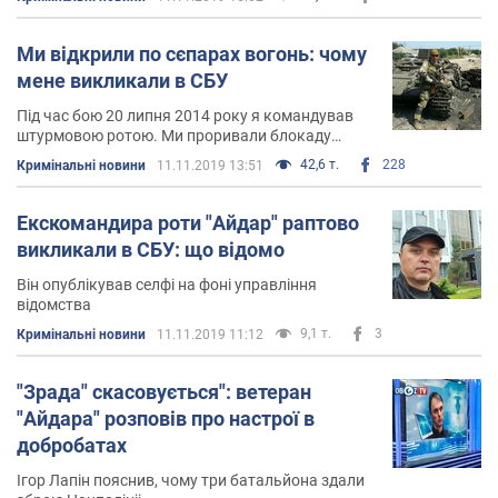
Ми відкрили по сєпарах вогонь: чому
мене викликали в СБУ
Під час бою 20 липня 2014 року я командував
штурмовою ротою. Ми проривали блокаду
Луганського аеропорту біля населеного пункту
42,6 т.
228
Кримінальні новини
11.11.2019 13:51
Георгіївка, брали дві позиції сепаратистів
Екскомандира роти "Айдар" раптово
викликали в СБУ: що відомо
Він опублікував селфі на фоні управління
відомства
9,1 т.
3
Кримінальні новини
11.11.2019 11:12
"Зрада" скасовується": ветеран
"Айдара" розповів про настрої в
добробатах
Ігор Лапін пояснив, чому три батальйона здали