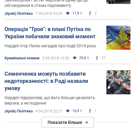
обговорення в стінах парламенту
11,9 т.
2
(Архів) Політика
7.04.2018 05:20
Операція "Троя": в плані Путіна по
України побачили знаковий момент
Нардеп Ігор Лапін нагадав про події 2014 року
20,6 т.
31
Кримінальні новини
5.04.2018 12:30
Семенченка можуть позбавити
недоторканності: в Раді назвали
умову
Нардеп підкреслив, що його більше цікавлять
вироки, а не подання
16,9 т.
1
(Архів) Політика
4.04.2018 22:27
Показати більше