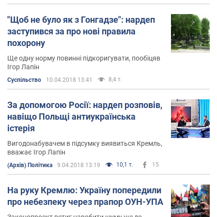
"Щоб не було як з Гонгадзе": нардеп
заступився за про нові правила
похорону
Ще одну норму повинні підкоригувати, пообіцяв
Ігор Лапін
8,4 т.
Суспільство
10.04.2018 13:41
За допомогою Росії: нардеп розповів,
навіщо Польщі антиукраїнська
істерія
Вигодонабувачем в підсумку виявиться Кремль,
вважає Ігор Лапін
10,1 т.
15
(Архів) Політика
9.04.2018 13:19
На руку Кремлю: Україну попередили
про небезпеку через прапор ОУН-УПА
Законопроект встиг наробити шуму ще до