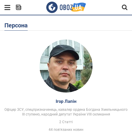
Персона
Ігор Лапін
Офіцер ЗСУ, спецпризначенець, кавалер ордена Богдана Хмельницького
ІІІ ступеню, народний депутат України VIII скликання
2 Статті
44 пов'язаних новин