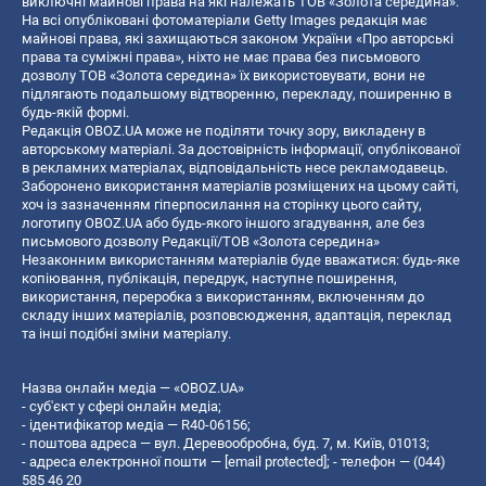
виключні майнові права на які належать ТОВ «Золота середина».
На всі опубліковані фотоматеріали Getty Images редакція має
майнові права, які захищаються законом України «Про авторські
права та суміжні права», ніхто не має права без письмового
дозволу ТОВ «Золота середина» їх використовувати, вони не
підлягають подальшому відтворенню, перекладу, поширенню в
будь-якій формі.
Редакція OBOZ.UA може не поділяти точку зору, викладену в
авторському матеріалі. За достовірність інформації, опублікованої
в рекламних матеріалах, відповідальність несе рекламодавець.
Заборонено використання матеріалів розміщених на цьому сайті,
хоч із зазначенням гіперпосилання на сторінку цього сайту,
логотипу OBOZ.UA або будь-якого іншого згадування, але без
письмового дозволу Редакції/ТОВ «Золота середина»
Незаконним використанням матеріалів буде вважатися: будь-яке
копiювання, публiкацiя, передрук, наступне поширення,
використання, переробка з використанням, включенням до
складу інших матеріалів, розповсюдження, адаптація, переклад
та інші подібні зміни матеріалу.
Назва онлайн медіа — «OBOZ.UA»
- суб'єкт у сфері онлайн медіа;
- ідентифікатор медіа — R40-06156;
- поштова адреса — вул. Деревообробна, буд. 7, м. Київ, 01013;
- адреса електронної пошти —
[email protected]
; - телефон — (044)
585 46 20