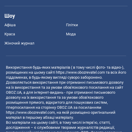
Шоу
Афіша
Плітки
Краса
Мода
Жіночий журнал
Використання будь-яких матеріалів ( в тому числі фото- та відео-),
розміщених на цьому сайті
https://www.obozrevatel.com
та всіх його
піддоменах, в будь-якому вигляді суворо заборонено.
Дозволяється використання при отриманні письмового дозволу
на їх використання та за умови обов'язкового посилання на сайт
OBOZ.UA, а для інтернет-видань - при отриманні письмового
дозволу на їх використання та за умови обов'язкового
розміщення прямого, відкритого для пошукових систем,
гіперпосилання на сторінку OBOZ.UA за посиланням
https://www.obozrevatel.com
, на якій розміщено оригінальний
матеріал в першому абзаці матеріалу.
Всі матеріали на цьому сайті, в тому числі інтерв’ю, статті,
дослідження – є службовими творами журналістів редакції,