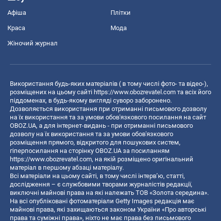
Афіша
Плітки
Краса
Мода
Жіночий журнал
Використання будь-яких матеріалів ( в тому числі фото- та відео-),
розміщених на цьому сайті
https://www.obozrevatel.com
та всіх його
піддоменах, в будь-якому вигляді суворо заборонено.
Дозволяється використання при отриманні письмового дозволу
на їх використання та за умови обов'язкового посилання на сайт
OBOZ.UA, а для інтернет-видань - при отриманні письмового
дозволу на їх використання та за умови обов'язкового
розміщення прямого, відкритого для пошукових систем,
гіперпосилання на сторінку OBOZ.UA за посиланням
https://www.obozrevatel.com
, на якій розміщено оригінальний
матеріал в першому абзаці матеріалу.
Всі матеріали на цьому сайті, в тому числі інтерв’ю, статті,
дослідження – є службовими творами журналістів редакції,
виключні майнові права на які належать ТОВ «Золота середина».
На всі опубліковані фотоматеріали Getty Images редакція має
майнові права, які захищаються законом України «Про авторські
права та суміжні права», ніхто не має права без письмового