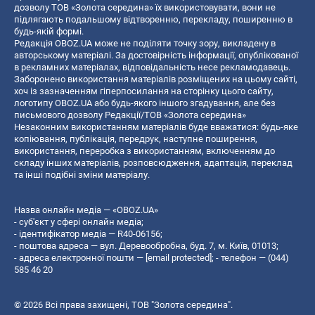
дозволу ТОВ «Золота середина» їх використовувати, вони не
підлягають подальшому відтворенню, перекладу, поширенню в
будь-якій формі.
Редакція OBOZ.UA може не поділяти точку зору, викладену в
авторському матеріалі. За достовірність інформації, опублікованої
в рекламних матеріалах, відповідальність несе рекламодавець.
Заборонено використання матеріалів розміщених на цьому сайті,
хоч із зазначенням гіперпосилання на сторінку цього сайту,
логотипу OBOZ.UA або будь-якого іншого згадування, але без
письмового дозволу Редакції/ТОВ «Золота середина»
Незаконним використанням матеріалів буде вважатися: будь-яке
копiювання, публiкацiя, передрук, наступне поширення,
використання, переробка з використанням, включенням до
складу інших матеріалів, розповсюдження, адаптація, переклад
та інші подібні зміни матеріалу.
Назва онлайн медіа — «OBOZ.UA»
- суб'єкт у сфері онлайн медіа;
- ідентифікатор медіа — R40-06156;
- поштова адреса — вул. Деревообробна, буд. 7, м. Київ, 01013;
- адреса електронної пошти —
[email protected]
; - телефон — (044)
585 46 20
© 2026 Всі права захищені, ТОВ "Золота середина".