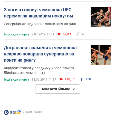
З ноги в голову: чемпіонка UFC
перемогла жахливим нокаутом
Cоперніца як підкошена звалилася на ринг
52,0 т.
40
Інші види спорту
7.07.2019 17:31
Догралася: знаменита чемпіонка
яскраво покарала суперницю за
понти на рингу
Інцидент стався у поєдинку Абсолютного
Бійцівського чемпіонату
110,5 т.
118
Інші види спорту
18.06.2017 11:17
Показати більше
Холлi Холм