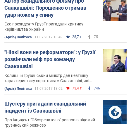
Автор скандального фільму про
Саакашвілі: Порошенко отримав
удар ножем у спину
Екс-президенту Грузії пригадали критику
керівництва України
28,7 т.
75
(Архів) Політика
11.07.2017 13:49
"Ніякі вони не реформатори": у Грузії
розвінчали міф про команду
Саакашвілі
Колишній грузинський міністр дав невтішну
характеристику соратникам Саакашвілі, які
перебралися в Україну
73,4 т.
746
(Архів) Політика
11.07.2017 13:02
Шустеру пригадали скандальний
інцидент із Саакашвілі
Про інцидент "Обозревателю" розповів відомий
грузинський режисер