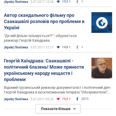
19,5 т.
5
(Архів) Політика
5.07.2017 13:28
Автор скандального фільму про
Саакашвілі розповів про проблеми в
Україні
"Де мій фільм гальмується?!" - обурюється
режисер Георгій Хаїндрава
14,8 т.
4
(Архів) Політика
5.07.2017 12:17
Георгій Хаїндрава: Саакашвілі -
політичний блазень! Може принести
українському народу нещастя і
проблеми
Відомий грузинський режисер-документаліст і політичний діяч
Георгій Хаїндрава в ексклюзивному інтерв'ю "Обозревателю"
розповів, що думає про правління Саакашвілі в Грузії, а також
76,0 т.
2873
(Архів) Політика
5.07.2017 05:26
про його претензії на владу в Україні
Показати більше