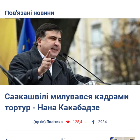
Пов'язані новини
Саакашвілі милувався кадрами
тортур - Нана Какабадзе
(Архів) Політика
128,4 т.
2934