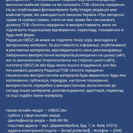
виключні майнові права на які належать ТОВ «Золота середина».
На всі опубліковані фотоматеріали Getty Images редакція має
майнові права, які захищаються законом України «Про авторські
права та суміжні права», ніхто не має права без письмового
дозволу ТОВ «Золота середина» їх використовувати, вони не
підлягають подальшому відтворенню, перекладу, поширенню в
будь-якій формі.
Редакція OBOZ.UA може не поділяти точку зору, викладену в
авторському матеріалі. За достовірність інформації, опублікованої
в рекламних матеріалах, відповідальність несе рекламодавець.
Заборонено використання матеріалів розміщених на цьому сайті,
хоч із зазначенням гіперпосилання на сторінку цього сайту,
логотипу OBOZ.UA або будь-якого іншого згадування, але без
письмового дозволу Редакції/ТОВ «Золота середина»
Незаконним використанням матеріалів буде вважатися: будь-яке
копiювання, публiкацiя, передрук, наступне поширення,
використання, переробка з використанням, включенням до
складу інших матеріалів, розповсюдження, адаптація, переклад
та інші подібні зміни матеріалу.
Назва онлайн медіа — «OBOZ.UA»
- суб'єкт у сфері онлайн медіа;
- ідентифікатор медіа — R40-06156;
- поштова адреса — вул. Деревообробна, буд. 7, м. Київ, 01013;
- адреса електронної пошти —
[email protected]
; - телефон — (044)