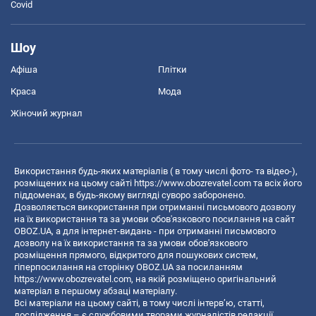
Covid
Шоу
Афіша
Плітки
Краса
Мода
Жіночий журнал
Використання будь-яких матеріалів ( в тому числі фото- та відео-),
розміщених на цьому сайті
https://www.obozrevatel.com
та всіх його
піддоменах, в будь-якому вигляді суворо заборонено.
Дозволяється використання при отриманні письмового дозволу
на їх використання та за умови обов'язкового посилання на сайт
OBOZ.UA, а для інтернет-видань - при отриманні письмового
дозволу на їх використання та за умови обов'язкового
розміщення прямого, відкритого для пошукових систем,
гіперпосилання на сторінку OBOZ.UA за посиланням
https://www.obozrevatel.com
, на якій розміщено оригінальний
матеріал в першому абзаці матеріалу.
Всі матеріали на цьому сайті, в тому числі інтерв’ю, статті,
дослідження – є службовими творами журналістів редакції,