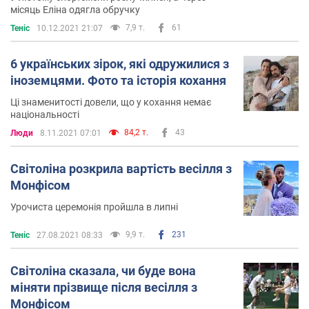
місяць Еліна одягла обручку
7,9 т.
61
Теніс
10.12.2021 21:07
6 українських зірок, які одружилися з
іноземцями. Фото та історія кохання
Ці знаменитості довели, що у кохання немає
національності
84,2 т.
43
Люди
8.11.2021 07:01
Світоліна розкрила вартість весілля з
Монфісом
Урочиста церемонія пройшла в липні
9,9 т.
231
Теніс
27.08.2021 08:33
Світоліна сказала, чи буде вона
міняти прізвище після весілля з
Монфісом