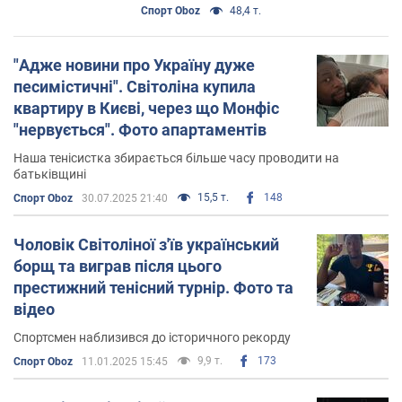
Спорт Oboz
48,4 т.
"Адже новини про Україну дуже
песимістичні". Світоліна купила
квартиру в Києві, через що Монфіс
"нервується". Фото апартаментів
Наша тенісистка збирається більше часу проводити на
батьківщині
15,5 т.
148
Спорт Oboz
30.07.2025 21:40
Чоловік Світоліної з'їв український
борщ та виграв після цього
престижний тенісний турнір. Фото та
відео
Спортсмен наблизився до історичного рекорду
9,9 т.
173
Спорт Oboz
11.01.2025 15:45