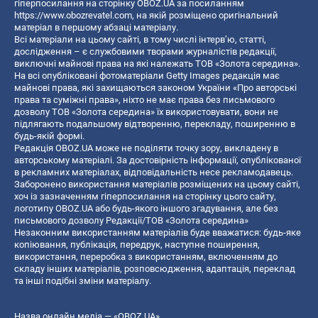
гіперпосилання на сторінку OBOZ.UA за посиланням
https://www.obozrevatel.com
, на якій розміщено оригінальний
матеріал в першому абзаці матеріалу.
Всі матеріали на цьому сайті, в тому числі інтерв’ю, статті,
дослідження – є службовими творами журналістів редакції,
виключні майнові права на які належать ТОВ «Золота середина».
На всі опубліковані фотоматеріали Getty Images редакція має
майнові права, які захищаються законом України «Про авторські
права та суміжні права», ніхто не має права без письмового
дозволу ТОВ «Золота середина» їх використовувати, вони не
підлягають подальшому відтворенню, перекладу, поширенню в
будь-якій формі.
Редакція OBOZ.UA може не поділяти точку зору, викладену в
авторському матеріалі. За достовірність інформації, опублікованої
в рекламних матеріалах, відповідальність несе рекламодавець.
Заборонено використання матеріалів розміщених на цьому сайті,
хоч із зазначенням гіперпосилання на сторінку цього сайту,
логотипу OBOZ.UA або будь-якого іншого згадування, але без
письмового дозволу Редакції/ТОВ «Золота середина»
Незаконним використанням матеріалів буде вважатися: будь-яке
копiювання, публiкацiя, передрук, наступне поширення,
використання, переробка з використанням, включенням до
складу інших матеріалів, розповсюдження, адаптація, переклад
та інші подібні зміни матеріалу.
Назва онлайн медіа — «OBOZ.UA»