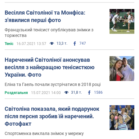
Весілля Світоліної та Монфіса:
з'явилися перші фото
Французький тенісист опублікував знімки з
торжества
13,3 т.
747
Теніс
16.07.2021 13:57
Наречений Світоліної анонсував
весілля з найкращою тенісисткою
України. Фото
Еліна та Гаель почали зустрічатися в 2018 році
31,8 т.
1586
Роздягальня
15.07.2021 14:00
Світоліна показала, який подарунок
після персня зробив їй наречений.
Фотофакт
Спортсменка виклала знімок у мережу