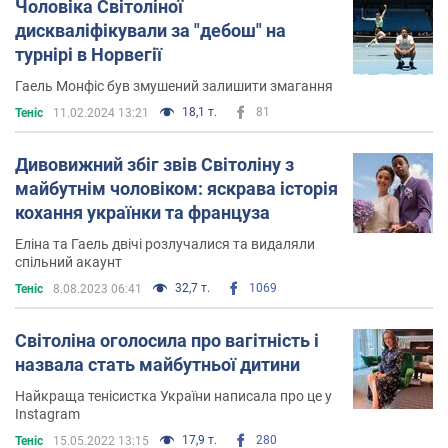
Чоловіка Світоліної
дискваліфікували за "дебош" на
турнірі в Норвегії
Гаель Монфіс був змушений залишити змагання
18,1 т.
81
Теніс
11.02.2024 13:21
Дивовижний збіг звів Світоліну з
майбутнім чоловіком: яскрава історія
кохання українки та француза
Еліна та Гаель двічі розлучалися та видаляли
спільний акаунт
32,7 т.
1069
Теніс
8.08.2023 06:41
Світоліна оголосила про вагітність і
назвала стать майбутньої дитини
Найкраща тенісистка України написала про це у
Instagram
17,9 т.
280
Теніс
15.05.2022 13:15