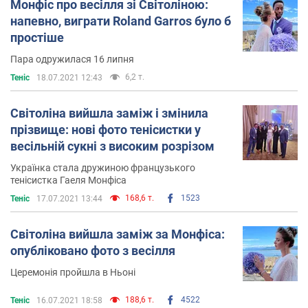
Монфіс про весілля зі Світоліною:
напевно, виграти Roland Garros було б
простіше
Пара одружилася 16 липня
6,2 т.
Теніс
18.07.2021 12:43
Світоліна вийшла заміж і змінила
прізвище: нові фото тенісистки у
весільній сукні з високим розрізом
Українка стала дружиною французького
тенісистка Гаеля Монфіса
168,6 т.
1523
Теніс
17.07.2021 13:44
Світоліна вийшла заміж за Монфіса:
опубліковано фото з весілля
Церемонія пройшла в Ньоні
188,6 т.
4522
Теніс
16.07.2021 18:58