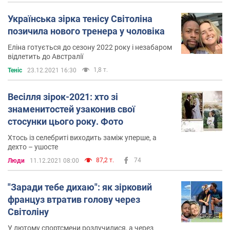
Українська зірка тенісу Світоліна
позичила нового тренера у чоловіка
Еліна готується до сезону 2022 року і незабаром
відлетить до Австралії
1,8 т.
Теніс
23.12.2021 16:30
Весілля зірок-2021: хто зі
знаменитостей узаконив свої
стосунки цього року. Фото
Хтось із селебриті виходить заміж уперше, а
дехто – ушосте
87,2 т.
74
Люди
11.12.2021 08:00
"Заради тебе дихаю": як зірковий
француз втратив голову через
Світоліну
У лютому спортсмени розлучилися, а через