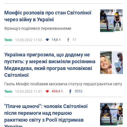
Монфіс розповів про стан Світоліної
через війну в Україні
Француз поділився переживаннями
14,6 т.
51
Теніс
13.05.2022 17:03
Українка пригрозила, що додому не
пустить: у мережі висміяли росіянина
Медведєва, який програв чоловікові
Світоліної
Гаель Монфіс позбавив москвича статусу першої ракетки світу
404,4 т.
5052
Теніс
15.03.2022 11:01
"Плаче щоночі": чоловік Світоліної
після перемоги над першою
ракеткою світу з Росії підтримав
Україну