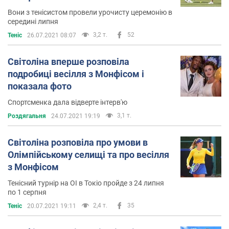
Вони з тенісистом провели урочисту церемонію в
середині липня
3,2 т.
52
Теніс
26.07.2021 08:07
Світоліна вперше розповіла
подробиці весілля з Монфісом і
показала фото
Спортсменка дала відверте інтерв'ю
3,1 т.
Роздягальня
24.07.2021 19:19
Світоліна розповіла про умови в
Олімпійському селищі та про весілля
з Монфісом
Тенісний турнір на ОІ в Токіо пройде з 24 липня
по 1 серпня
2,4 т.
35
Теніс
20.07.2021 19:11