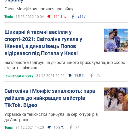
Гаель Монфіс висловився про війну
111,1 т.
2117
Теніс
15.03.2022 10:04
Шикарні й таємні весілля у
спорті-2021: Світоліна гуляла у
Женеві, а динамівець Попов
відірвався під Потапа у Києві
Біатлоністка Підгрушна до останнього приховувала, що скоро
змінить прізвище
19,8 т.
75
Інші види спорту
31.12.2021 20:22
Світоліна і Монфіс запалюють: пара
увійшла до найкращих майстрів
TikTok. Відео
Українська тенісистка прибула на серію турнірів
до Австралії
16,2 т.
94
Теніс
31.12.2021 14:20