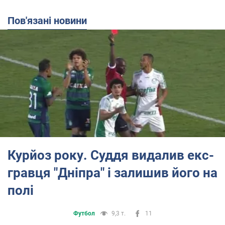
Пов'язані новини
Курйоз року. Суддя видалив екс-
гравця "Дніпра" і залишив його на
полі
Футбол
9,3 т.
11