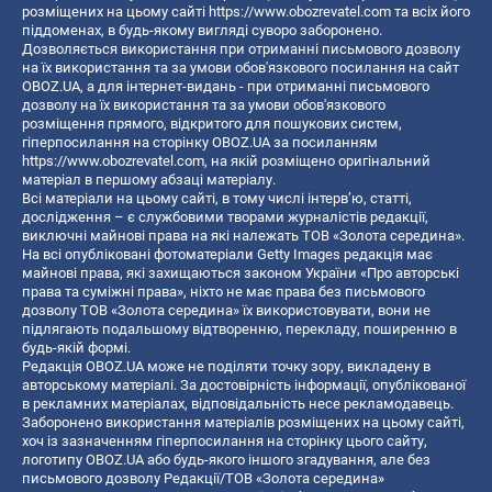
розміщених на цьому сайті
https://www.obozrevatel.com
та всіх його
піддоменах, в будь-якому вигляді суворо заборонено.
Дозволяється використання при отриманні письмового дозволу
на їх використання та за умови обов'язкового посилання на сайт
OBOZ.UA, а для інтернет-видань - при отриманні письмового
дозволу на їх використання та за умови обов'язкового
розміщення прямого, відкритого для пошукових систем,
гіперпосилання на сторінку OBOZ.UA за посиланням
https://www.obozrevatel.com
, на якій розміщено оригінальний
матеріал в першому абзаці матеріалу.
Всі матеріали на цьому сайті, в тому числі інтерв’ю, статті,
дослідження – є службовими творами журналістів редакції,
виключні майнові права на які належать ТОВ «Золота середина».
На всі опубліковані фотоматеріали Getty Images редакція має
майнові права, які захищаються законом України «Про авторські
права та суміжні права», ніхто не має права без письмового
дозволу ТОВ «Золота середина» їх використовувати, вони не
підлягають подальшому відтворенню, перекладу, поширенню в
будь-якій формі.
Редакція OBOZ.UA може не поділяти точку зору, викладену в
авторському матеріалі. За достовірність інформації, опублікованої
в рекламних матеріалах, відповідальність несе рекламодавець.
Заборонено використання матеріалів розміщених на цьому сайті,
хоч із зазначенням гіперпосилання на сторінку цього сайту,
логотипу OBOZ.UA або будь-якого іншого згадування, але без
письмового дозволу Редакції/ТОВ «Золота середина»