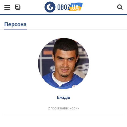
Персона
Ежідіо
2 пов'язаних новин