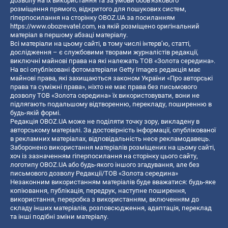
дозволу на їх використання та за умови обов'язкового
розміщення прямого, відкритого для пошукових систем,
гіперпосилання на сторінку OBOZ.UA за посиланням
https://www.obozrevatel.com
, на якій розміщено оригінальний
матеріал в першому абзаці матеріалу.
Всі матеріали на цьому сайті, в тому числі інтерв’ю, статті,
дослідження – є службовими творами журналістів редакції,
виключні майнові права на які належать ТОВ «Золота середина».
На всі опубліковані фотоматеріали Getty Images редакція має
майнові права, які захищаються законом України «Про авторські
права та суміжні права», ніхто не має права без письмового
дозволу ТОВ «Золота середина» їх використовувати, вони не
підлягають подальшому відтворенню, перекладу, поширенню в
будь-якій формі.
Редакція OBOZ.UA може не поділяти точку зору, викладену в
авторському матеріалі. За достовірність інформації, опублікованої
в рекламних матеріалах, відповідальність несе рекламодавець.
Заборонено використання матеріалів розміщених на цьому сайті,
хоч із зазначенням гіперпосилання на сторінку цього сайту,
логотипу OBOZ.UA або будь-якого іншого згадування, але без
письмового дозволу Редакції/ТОВ «Золота середина»
Незаконним використанням матеріалів буде вважатися: будь-яке
копiювання, публiкацiя, передрук, наступне поширення,
використання, переробка з використанням, включенням до
складу інших матеріалів, розповсюдження, адаптація, переклад
та інші подібні зміни матеріалу.