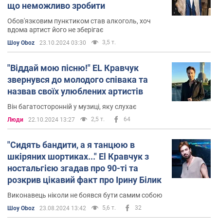
що неможливо зробити
Обов'язковим пунктиком став алкоголь, хоч
вдома артист його не зберігає
3,5 т.
Шоу Oboz
23.10.2024 03:30
"Віддай мою пісню!" EL Кравчук
звернувся до молодого співака та
назвав своїх улюблених артистів
Він багатосторонній у музиці, яку слухає
2,5 т.
64
Люди
22.10.2024 13:27
"Сидять бандити, а я танцюю в
шкіряних шортиках..." El Кравчук з
ностальгією згадав про 90-ті та
розкрив цікавий факт про Ірину Білик
Виконавець ніколи не боявся бути самим собою
5,6 т.
32
Шоу Oboz
23.08.2024 13:42