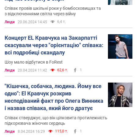
Співак провів шкільні роки у бомбосховищах та
з відключеннями світла через війну
6,4 т.
Люди
20.06.2024 14:45
Концерт EL Кравчука на Закарпатті
скасували через "орієнтацію" співака:
всі подробиці скандалу
Шоу мало відбутися в FoRest
62,6 т.
1
Люди
20.04.2024 11:42
"Кішечка, собачка, людина. Йому все
одно": El Кравчук розкрив
несподіваний факт про Олега Винника
і назвав співака, який його дратує
Співак стверджує, що він цілковита протилежність
підкорювача жіночих сердець
115,0 т.
1
Люди
8.04.2024 16:29