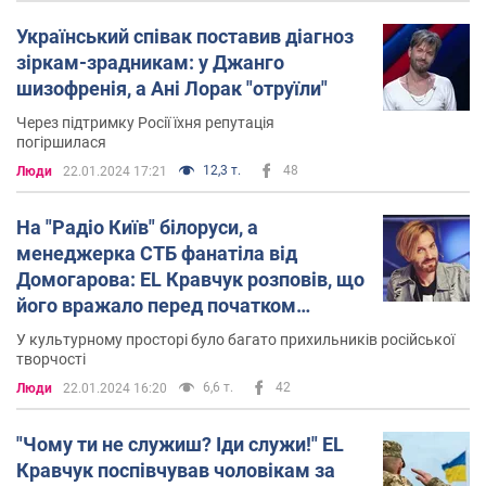
Український співак поставив діагноз
зіркам-зрадникам: у Джанго
шизофренія, а Ані Лорак "отруїли"
Через підтримку Росії їхня репутація
погіршилася
12,3 т.
48
Люди
22.01.2024 17:21
На "Радіо Київ" білоруси, а
менеджерка СТБ фанатіла від
Домогарова: EL Кравчук розповів, що
його вражало перед початком
великої війни
У культурному просторі було багато прихильників російської
творчості
6,6 т.
42
Люди
22.01.2024 16:20
"Чому ти не служиш? Іди служи!" EL
Кравчук поспівчував чоловікам за