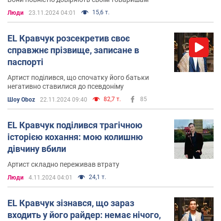
15,6 т.
Люди
23.11.2024 04:01
EL Кравчук розсекретив своє
справжнє прізвище, записане в
паспорті
Артист поділився, що спочатку його батьки
негативно ставилися до псевдоніму
82,7 т.
85
Шоу Oboz
22.11.2024 09:40
EL Кравчук поділився трагічною
історією кохання: мою колишню
дівчину вбили
Артист складно переживав втрату
24,1 т.
Люди
4.11.2024 04:01
EL Кравчук зізнався, що зараз
входить у його райдер: немає нічого,