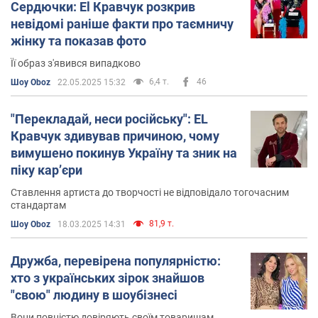
Сердючки: El Кравчук розкрив
також випустив одразу два альбоми: «На облаках», а
невідомі раніше факти про таємничу
також збірку хітів «Избранное».
жінку та показав фото
У 2013 році презентував пісню «Сумасшедшая», після
Її образ з'явився випадково
чого на певний час відійшов від музики, повернувшись
6,4 т.
46
Шоу Oboz
22.05.2025 15:32
із новим альбомом «Порошок кохання» лише у 2021
році. Останнім альбомом артиста наразі є «EL
"Перекладай, неси російську": ЕL
Кравчук», випущений 2023 року.
Кравчук здивував причиною, чому
вимушено покинув Україну та зник на
піку карʼєри
Ставлення артиста до творчості не відповідало тогочасним
стандартам
81,9 т.
Шоу Oboz
18.03.2025 14:31
Дружба, перевірена популярністю:
хто з українських зірок знайшов
"свою" людину в шоубізнесі
Вони повністю довіряють своїм товаришам