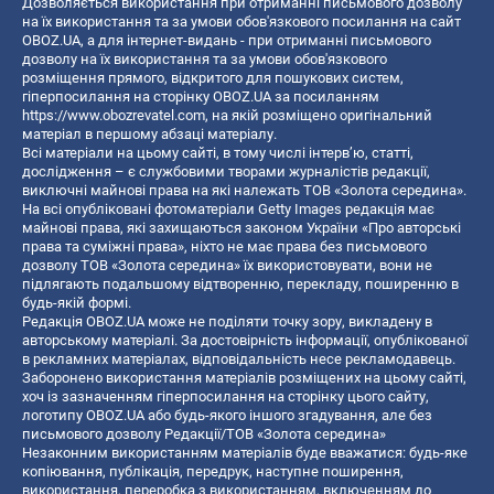
Дозволяється використання при отриманні письмового дозволу
на їх використання та за умови обов'язкового посилання на сайт
OBOZ.UA, а для інтернет-видань - при отриманні письмового
дозволу на їх використання та за умови обов'язкового
розміщення прямого, відкритого для пошукових систем,
гіперпосилання на сторінку OBOZ.UA за посиланням
https://www.obozrevatel.com
, на якій розміщено оригінальний
матеріал в першому абзаці матеріалу.
Всі матеріали на цьому сайті, в тому числі інтерв’ю, статті,
дослідження – є службовими творами журналістів редакції,
виключні майнові права на які належать ТОВ «Золота середина».
На всі опубліковані фотоматеріали Getty Images редакція має
майнові права, які захищаються законом України «Про авторські
права та суміжні права», ніхто не має права без письмового
дозволу ТОВ «Золота середина» їх використовувати, вони не
підлягають подальшому відтворенню, перекладу, поширенню в
будь-якій формі.
Редакція OBOZ.UA може не поділяти точку зору, викладену в
авторському матеріалі. За достовірність інформації, опублікованої
в рекламних матеріалах, відповідальність несе рекламодавець.
Заборонено використання матеріалів розміщених на цьому сайті,
хоч із зазначенням гіперпосилання на сторінку цього сайту,
логотипу OBOZ.UA або будь-якого іншого згадування, але без
письмового дозволу Редакції/ТОВ «Золота середина»
Незаконним використанням матеріалів буде вважатися: будь-яке
копiювання, публiкацiя, передрук, наступне поширення,
використання, переробка з використанням, включенням до