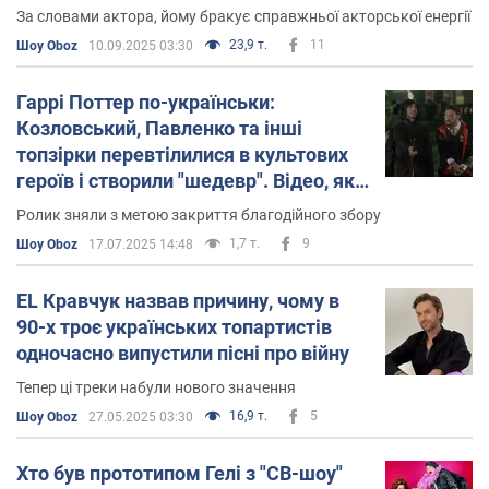
За словами актора, йому бракує справжньої акторської енергії
мюзикл «Сонце».
23,9 т.
11
Шоу Oboz
10.09.2025 03:30
Згодом Кравчук став ведучим програми «Хочу бути
зіркою» на каналі «1+1», а також повертається до
Гаррі Поттер по-українськи:
запису музики.
Козловський, Павленко та інші
топзірки перевтілилися в культових
2009 року брав участь у Національному відоборі на
героїв і створили "шедевр". Відео, яке
музичний конкурс "Євробачення" з піснею Fly to
розриває мережу
Ролик зняли з метою закриття благодійного збору
Heaven, але не перемогу не здобув.
1,7 т.
9
Шоу Oboz
17.07.2025 14:48
2010 року знову брав участь у Нацвідборі до
"Євробачення" із піснею «Моя надежда» і знову
EL Кравчук назвав причину, чому в
безуспішно, хоча пісня стала лідером за результатами
90-х троє українських топартистів
глядацького голосування.
одночасно випустили пісні про війну
Того ж року презентував програму пісень Олександра
Тепер ці треки набули нового значення
Вертинського «То, что я должен сказать» і випустив
16,9 т.
5
Шоу Oboz
27.05.2025 03:30
однойменний диск.
Хто був прототипом Гелі з "СВ-шоу"
Згодом Андрій з’явився в різноманітних телешоу, а