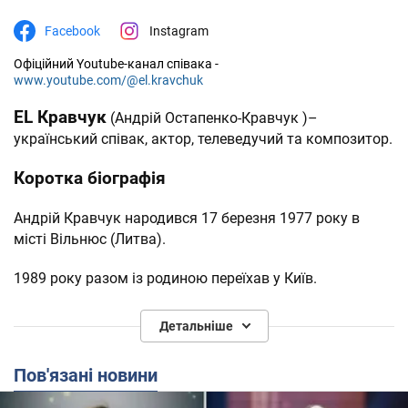
Facebook
Instagram
Офіційний Youtube-канал співака -
www.youtube.com/@el.kravchuk
EL Кравчук
(Андрій Остапенко-Кравчук )–
український співак, актор, телеведучий та композитор.
Коротка біографія
Андрій Кравчук народився 17 березня 1977 року в
місті Вільнюс (Литва).
1989 року разом із родиною переїхав у Київ.
Вищу освіту здобув у київському Музичному училищі
Детальніше
імені Глієра, де з 1993 року навчався за класом
вокалу.
Пов'язані новини
Паралельно також навчався на історичному