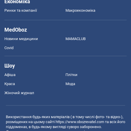
Економіка
Ринки та компанії
Макроекономіка
MedOboz
Новини медицини
MAMACLUB
Covid
Шоу
Афіша
Плітки
Краса
Мода
Жіночий журнал
Використання будь-яких матеріалів ( в тому числі фото- та відео-),
розміщених на цьому сайті
https://www.obozrevatel.com
та всіх його
піддоменах, в будь-якому вигляді суворо заборонено.