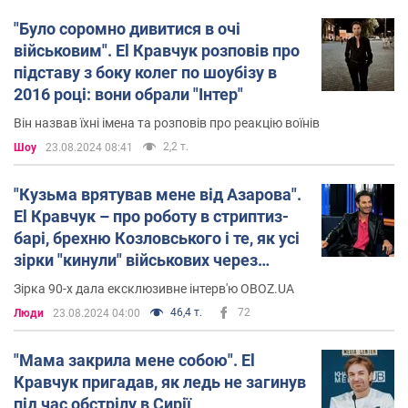
"Було соромно дивитися в очі
військовим". El Кравчук розповів про
підставу з боку колег по шоубізу в
2016 році: вони обрали "Інтер"
Він назвав їхні імена та розповів про реакцію воїнів
2,2 т.
Шоу
23.08.2024 08:41
"Кузьма врятував мене від Азарова".
El Кравчук – про роботу в стриптиз-
барі, брехню Козловського і те, як усі
зірки "кинули" військових через
"Інтер"
Зірка 90-х дала ексклюзивне інтерв'ю OBOZ.UA
46,4 т.
72
Люди
23.08.2024 04:00
"Мама закрила мене собою". El
Кравчук пригадав, як ледь не загинув
під час обстрілу в Сирії