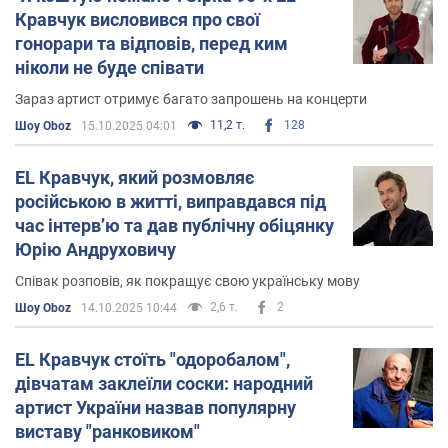
а також випустив альбом «То моє кіно»
Кравчук висловився про свої
гонорари та відповів, перед ким
В цей же час Андрій вперше з'явився на ТБ як актор,
ніколи не буде співати
зігравши епізодичну роль у комедійному «Шоу
Довгоносиків».
Зараз артист отримує багато запрошень на концерти
11,2 т.
128
Шоу Oboz
15.10.2025 04:01
2000 року вийшов альбом «Солдат Кохання», на
підтримку якого знову відбувся тур Україною.
EL Кравчук, який розмовляє
російською в житті, виправдався під
Того ж року Кравчук знявся у серіалі «Слід
час інтервʼю та дав публічну обіцянку
перевертня», а також став автором саундтреку.
Юрію Андруховичу
2001 року записав новий альбом «Мортидо».
Співак розповів, як покращує свою українську мову
2,6 т.
2
Шоу Oboz
14.10.2025 10:44
У 2002 році знявся у фільмі «Happy people».
2003 року артист оголосив про перерву в сольній
EL Кравчук стоїть "одоробалом",
кар'єрі під час якої він грав у театральній постановці
дівчатам заклеїли соски: народний
«Гамлет».
артист України назвав популярну
виставу "ранковиком"
2005 року також було представлено авторський