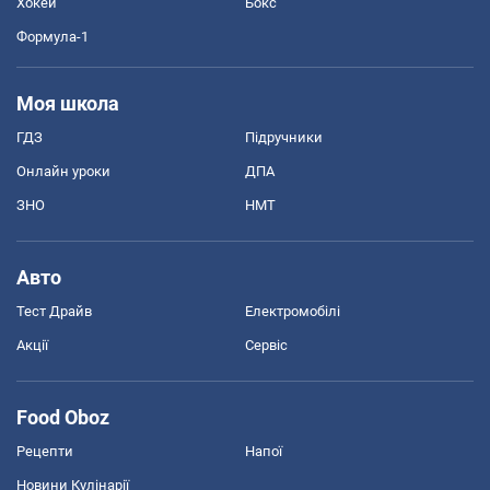
Хокей
Бокс
Формула-1
Моя школа
ГДЗ
Підручники
Онлайн уроки
ДПА
ЗНО
НМТ
Авто
Тест Драйв
Електромобілі
Акції
Сервіс
Food Oboz
Рецепти
Напої
Новини Кулінарії