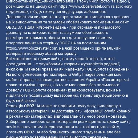
Використання будь-яких матеріалів ( в тому числі фото- та відео-),
розміщених на цьому сайті
https://www.obozrevatel.com
та всіх його
піддоменах, в будь-якому вигляді суворо заборонено.
Дозволяється використання при отриманні письмового дозволу
на їх використання та за умови обов'язкового посилання на сайт
OBOZ.UA, а для інтернет-видань - при отриманні письмового
дозволу на їх використання та за умови обов'язкового
розміщення прямого, відкритого для пошукових систем,
гіперпосилання на сторінку OBOZ.UA за посиланням
https://www.obozrevatel.com
, на якій розміщено оригінальний
матеріал в першому абзаці матеріалу.
Всі матеріали на цьому сайті, в тому числі інтерв’ю, статті,
дослідження – є службовими творами журналістів редакції,
виключні майнові права на які належать ТОВ «Золота середина».
На всі опубліковані фотоматеріали Getty Images редакція має
майнові права, які захищаються законом України «Про авторські
права та суміжні права», ніхто не має права без письмового
дозволу ТОВ «Золота середина» їх використовувати, вони не
підлягають подальшому відтворенню, перекладу, поширенню в
будь-якій формі.
Редакція OBOZ.UA може не поділяти точку зору, викладену в
авторському матеріалі. За достовірність інформації, опублікованої
в рекламних матеріалах, відповідальність несе рекламодавець.
Заборонено використання матеріалів розміщених на цьому сайті,
хоч із зазначенням гіперпосилання на сторінку цього сайту,
логотипу OBOZ.UA або будь-якого іншого згадування, але без
письмового дозволу Редакції/ТОВ «Золота середина»