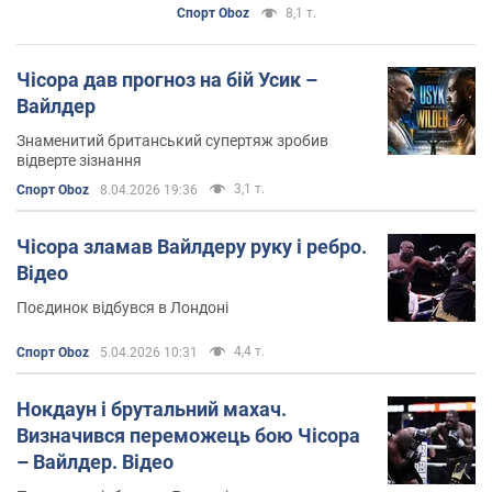
Спорт Oboz
8,1 т.
Чісора дав прогноз на бій Усик –
Вайлдер
Знаменитий британський супертяж зробив
відверте зізнання
3,1 т.
Спорт Oboz
8.04.2026 19:36
Чісора зламав Вайлдеру руку і ребро.
Відео
Поєдинок відбувся в Лондоні
4,4 т.
Спорт Oboz
5.04.2026 10:31
Нокдаун і брутальний махач.
Визначився переможець бою Чісора
– Вайлдер. Відео