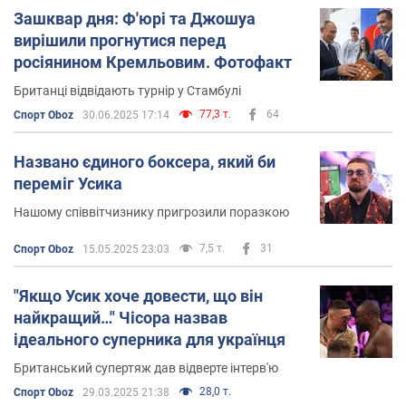
Зашквар дня: Ф'юрі та Джошуа
вирішили прогнутися перед
росіянином Кремльовим. Фотофакт
Британці відвідають турнір у Стамбулі
77,3 т.
64
Спорт Oboz
30.06.2025 17:14
Названо єдиного боксера, який би
переміг Усика
Нашому співвітчизнику пригрозили поразкою
7,5 т.
31
Спорт Oboz
15.05.2025 23:03
"Якщо Усик хоче довести, що він
найкращий…" Чісора назвав
ідеального суперника для українця
Британський супертяж дав відверте інтерв'ю
28,0 т.
Спорт Oboz
29.03.2025 21:38