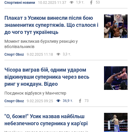
1,9 т.
53
Спортивні новини
10.02.2025 11:37
Плакат з Усиком винесли після бою
знаменитих супертяжів. Що сталося і
до чого тут українець
Момент викликав бурхливу реакцію у
вболівальників
3,3 т.
Спорт Oboz
9.02.2025 11:18
Чісора виграв бій, одним ударом
відкинувши суперника через весь
ринг у нокдаун. Відео
Поєдинок відбувся у Манчестер
36,9 т.
73
Спорт Oboz
9.02.2025 09:25
"О, боже!" Усик назвав найбільш
небезпечного суперника у кар'єрі