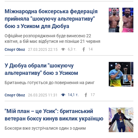
Міжнародна боксерська федерація
прийняла "шокуючу альтернативу"
бою з Усиком для Дюбуа
Офіційне розпорядження буде винесено 22
квітня, а бій має відбутися не пізніше 21 червня
6,3 т.
14
Спорт Oboz
27.03.2025 22:15
У Дюбуа обрали "шокуючу
альтернативу" бою з Усиком
Британець готується до повернення на ринг
14,1 т.
17
Спорт Oboz
26.03.2025 11:31
"Мій план – це Усик": британський
ветеран боксу кинув виклик українцю
Боксери вже зустрічалися один з одним