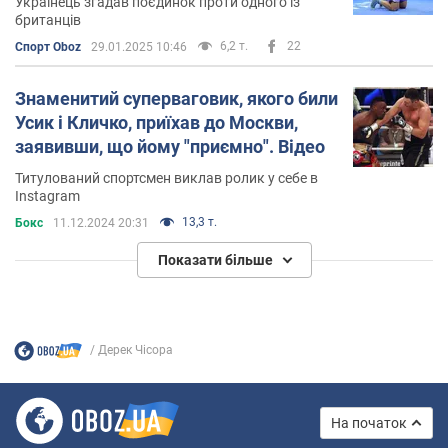
Українець згадав поєдинок проти одного із
британців
6,2 т.
22
Спорт Oboz
29.01.2025 10:46
Знаменитий суперваговик, якого били
Усик і Кличко, приїхав до Москви,
заявивши, що йому "приємно". Відео
Титулований спортсмен виклав ролик у себе в
Instagram
13,3 т.
Бокс
11.12.2024 20:31
Показати більше
Дерек Чісора
На початок