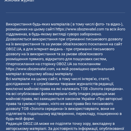
Жіночий журнал
Використання будь-яких матеріалів ( в тому числі фото- та відео-),
розміщених на цьому сайті
https://www.obozrevatel.com
та всіх його
піддоменах, в будь-якому вигляді суворо заборонено.
Дозволяється використання при отриманні письмового дозволу
на їх використання та за умови обов'язкового посилання на сайт
OBOZ.UA, а для інтернет-видань - при отриманні письмового
дозволу на їх використання та за умови обов'язкового
розміщення прямого, відкритого для пошукових систем,
гіперпосилання на сторінку OBOZ.UA за посиланням
https://www.obozrevatel.com
, на якій розміщено оригінальний
матеріал в першому абзаці матеріалу.
Всі матеріали на цьому сайті, в тому числі інтерв’ю, статті,
дослідження – є службовими творами журналістів редакції,
виключні майнові права на які належать ТОВ «Золота середина».
На всі опубліковані фотоматеріали Getty Images редакція має
майнові права, які захищаються законом України «Про авторські
права та суміжні права», ніхто не має права без письмового
дозволу ТОВ «Золота середина» їх використовувати, вони не
підлягають подальшому відтворенню, перекладу, поширенню в
будь-якій формі.
Редакція OBOZ.UA може не поділяти точку зору, викладену в
авторському матеріалі. За достовірність інформації, опублікованої