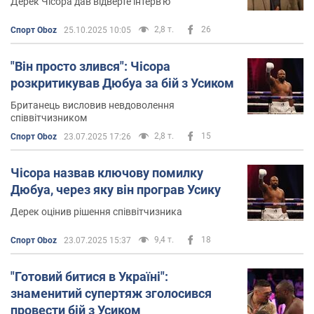
Дерек Чісора дав відверте інтерв'ю
2,8 т.
26
Спорт Oboz
25.10.2025 10:05
"Він просто злився": Чісора
розкритикував Дюбуа за бій з Усиком
Британець висловив невдоволення
співвітчизником
2,8 т.
15
Спорт Oboz
23.07.2025 17:26
Чісора назвав ключову помилку
Дюбуа, через яку він програв Усику
Дерек оцінив рішення співвітчизника
9,4 т.
18
Спорт Oboz
23.07.2025 15:37
"Готовий битися в Україні":
знаменитий супертяж зголосився
провести бій з Усиком