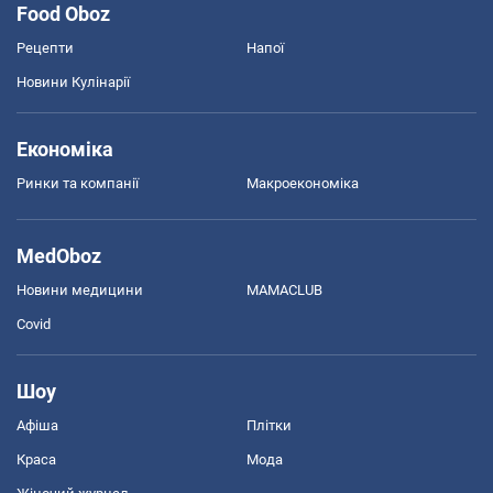
Food Oboz
Рецепти
Напої
Новини Кулінарії
Економіка
Ринки та компанії
Макроекономіка
MedOboz
Новини медицини
MAMACLUB
Covid
Шоу
Афіша
Плітки
Краса
Мода