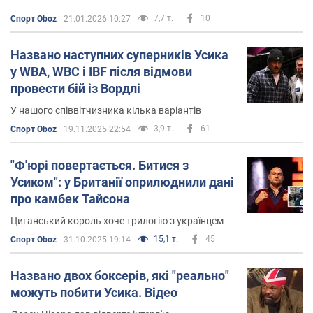
7,7 т.
10
Спорт Oboz
21.01.2026 10:27
Названо наступних суперників Усика
у WBA, WBС і IBF після відмови
провести бій із Вордлі
У нашого співвітчизника кілька варіантів
3,9 т.
61
Спорт Oboz
19.11.2025 22:54
"Ф'юрі повертається. Битися з
Усиком": у Британії оприлюднили дані
про камбек Тайсона
Циганський король хоче трилогію з українцем
15,1 т.
45
Спорт Oboz
31.10.2025 19:14
Названо двох боксерів, які "реально"
можуть побити Усика. Відео