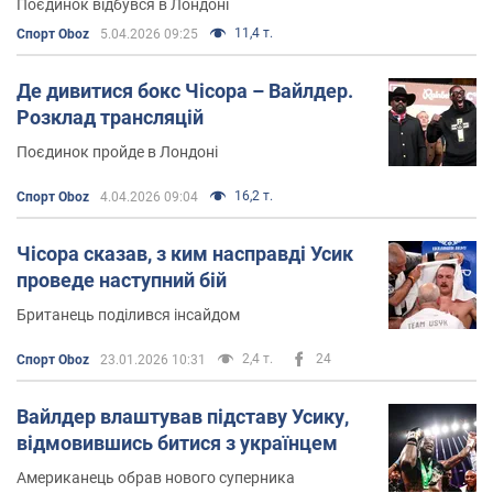
Поєдинок відбувся в Лондоні
11,4 т.
Спорт Oboz
5.04.2026 09:25
Де дивитися бокс Чісора – Вайлдер.
Розклад трансляцій
Поєдинок пройде в Лондоні
16,2 т.
Спорт Oboz
4.04.2026 09:04
Чісора сказав, з ким насправді Усик
проведе наступний бій
Британець поділився інсайдом
2,4 т.
24
Спорт Oboz
23.01.2026 10:31
Вайлдер влаштував підставу Усику,
відмовившись битися з українцем
Американець обрав нового суперника