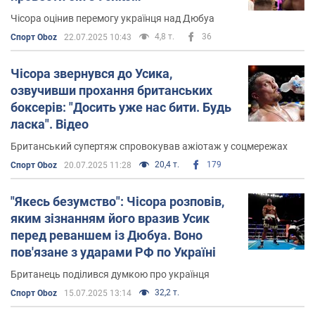
Чісора оцінив перемогу українця над Дюбуа
4,8 т.
36
Спорт Oboz
22.07.2025 10:43
Чісора звернувся до Усика,
озвучивши прохання британських
боксерів: "Досить уже нас бити. Будь
ласка". Відео
Британський супертяж спровокував ажіотаж у соцмережах
20,4 т.
179
Спорт Oboz
20.07.2025 11:28
"Якесь безумство": Чісора розповів,
яким зізнанням його вразив Усик
перед реваншем із Дюбуа. Воно
пов'язане з ударами РФ по Україні
Британець поділився думкою про українця
32,2 т.
Спорт Oboz
15.07.2025 13:14