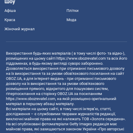
Шоу
Афіша
Плітки
Краса
Мода
Жіночий журнал
Використання будь-яких матеріалів ( в тому числі фото- та відео-),
розміщених на цьому сайті
https://www.obozrevatel.com
та всіх його
піддоменах, в будь-якому вигляді суворо заборонено.
Дозволяється використання при отриманні письмового дозволу
на їх використання та за умови обов'язкового посилання на сайт
OBOZ.UA, а для інтернет-видань - при отриманні письмового
дозволу на їх використання та за умови обов'язкового
розміщення прямого, відкритого для пошукових систем,
гіперпосилання на сторінку OBOZ.UA за посиланням
https://www.obozrevatel.com
, на якій розміщено оригінальний
матеріал в першому абзаці матеріалу.
Всі матеріали на цьому сайті, в тому числі інтерв’ю, статті,
дослідження – є службовими творами журналістів редакції,
виключні майнові права на які належать ТОВ «Золота середина».
На всі опубліковані фотоматеріали Getty Images редакція має
майнові права, які захищаються законом України «Про авторські