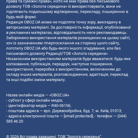
права та суміжні права», ніхто не має права без письмового
дозволу ТОВ «Золота середина» їх використовувати, вони не
підлягають подальшому відтворенню, перекладу, поширенню в
будь-якій формі.
Редакція OBOZ.UA може не поділяти точку зору, викладену в
авторському матеріалі. За достовірність інформації, опублікованої
в рекламних матеріалах, відповідальність несе рекламодавець.
Заборонено використання матеріалів розміщених на цьому сайті,
хоч із зазначенням гіперпосилання на сторінку цього сайту,
логотипу OBOZ.UA або будь-якого іншого згадування, але без
письмового дозволу Редакції/ТОВ «Золота середина»
Незаконним використанням матеріалів буде вважатися: будь-яке
копiювання, публiкацiя, передрук, наступне поширення,
використання, переробка з використанням, включенням до
складу інших матеріалів, розповсюдження, адаптація, переклад
та інші подібні зміни матеріалу.
Назва онлайн медіа — «OBOZ.UA»
- суб'єкт у сфері онлайн медіа;
- ідентифікатор медіа — R40-06156;
- поштова адреса — вул. Деревообробна, буд. 7, м. Київ, 01013;
- адреса електронної пошти —
[email protected]
; - телефон — (044)
585 46 20
© 2026 Всі права захищені, ТОВ "Золота середина".