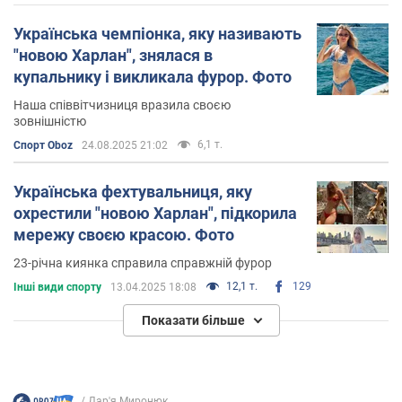
Українська чемпіонка, яку називають
"новою Харлан", знялася в
купальнику і викликала фурор. Фото
Наша співвітчизниця вразила своєю
зовнішністю
6,1 т.
Спорт Oboz
24.08.2025 21:02
Українська фехтувальниця, яку
охрестили "новою Харлан", підкорила
мережу своєю красою. Фото
23-річна киянка справила справжній фурор
12,1 т.
129
Інші види спорту
13.04.2025 18:08
Показати більше
Дар'я Миронюк