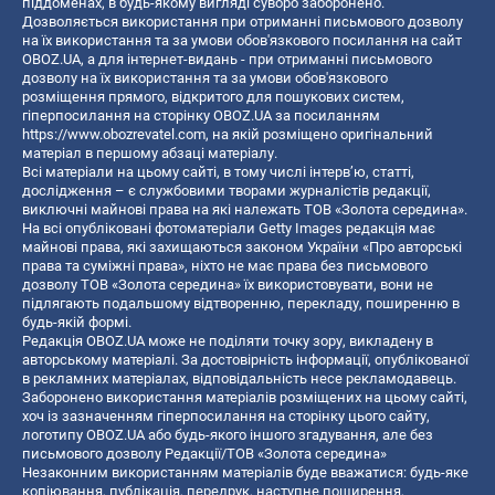
піддоменах, в будь-якому вигляді суворо заборонено.
Дозволяється використання при отриманні письмового дозволу
на їх використання та за умови обов'язкового посилання на сайт
OBOZ.UA, а для інтернет-видань - при отриманні письмового
дозволу на їх використання та за умови обов'язкового
розміщення прямого, відкритого для пошукових систем,
гіперпосилання на сторінку OBOZ.UA за посиланням
https://www.obozrevatel.com
, на якій розміщено оригінальний
матеріал в першому абзаці матеріалу.
Всі матеріали на цьому сайті, в тому числі інтерв’ю, статті,
дослідження – є службовими творами журналістів редакції,
виключні майнові права на які належать ТОВ «Золота середина».
На всі опубліковані фотоматеріали Getty Images редакція має
майнові права, які захищаються законом України «Про авторські
права та суміжні права», ніхто не має права без письмового
дозволу ТОВ «Золота середина» їх використовувати, вони не
підлягають подальшому відтворенню, перекладу, поширенню в
будь-якій формі.
Редакція OBOZ.UA може не поділяти точку зору, викладену в
авторському матеріалі. За достовірність інформації, опублікованої
в рекламних матеріалах, відповідальність несе рекламодавець.
Заборонено використання матеріалів розміщених на цьому сайті,
хоч із зазначенням гіперпосилання на сторінку цього сайту,
логотипу OBOZ.UA або будь-якого іншого згадування, але без
письмового дозволу Редакції/ТОВ «Золота середина»
Незаконним використанням матеріалів буде вважатися: будь-яке
копiювання, публiкацiя, передрук, наступне поширення,