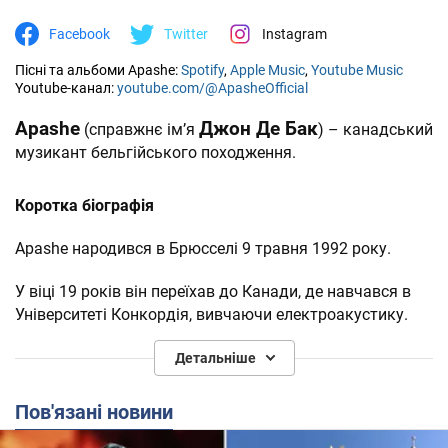
Facebook
Twitter
Instagram
Пісні та альбоми Apashe:
Spotify
,
Apple Music
,
Youtube Music
Youtube-канал:
youtube.com/@ApasheOfficial
Apashe
Джон Де Бак
(справжнє ім’я
) – канадський
музикант бельгійського походження.
Коротка біографія
Apashe народився в Брюсселі 9 травня 1992 року.
У віці 19 років він переїхав до Канади, де навчався в
Університеті Конкордія, вивчаючи електроакустику.
Після закінчення навчання працював звукорежисером
Детальніше
у студії Apollo Studio, де брав участь у роботі над
звуковим оформленням для відеоігор (серед яких,
Пов'язані новини
Assassin's Creed, Watch Dogs, Far Cry). Також працював