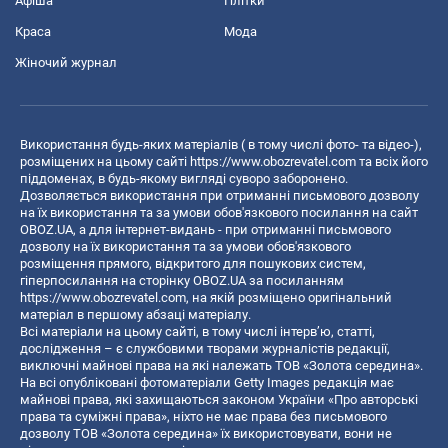
Афіша
Плітки
Краса
Мода
Жіночий журнал
Використання будь-яких матеріалів ( в тому числі фото- та відео-),
розміщених на цьому сайті
https://www.obozrevatel.com
та всіх його
піддоменах, в будь-якому вигляді суворо заборонено.
Дозволяється використання при отриманні письмового дозволу
на їх використання та за умови обов'язкового посилання на сайт
OBOZ.UA, а для інтернет-видань - при отриманні письмового
дозволу на їх використання та за умови обов'язкового
розміщення прямого, відкритого для пошукових систем,
гіперпосилання на сторінку OBOZ.UA за посиланням
https://www.obozrevatel.com
, на якій розміщено оригінальний
матеріал в першому абзаці матеріалу.
Всі матеріали на цьому сайті, в тому числі інтерв’ю, статті,
дослідження – є службовими творами журналістів редакції,
виключні майнові права на які належать ТОВ «Золота середина».
На всі опубліковані фотоматеріали Getty Images редакція має
майнові права, які захищаються законом України «Про авторські
права та суміжні права», ніхто не має права без письмового
дозволу ТОВ «Золота середина» їх використовувати, вони не