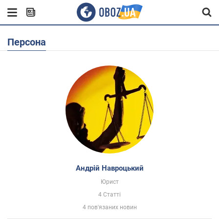
Персона
Андрій Навроцький
Юрист
4 Статті
4 пов'язаних новин