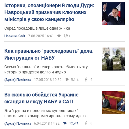
Історики, опозиціонери й люди Дуди:
Навроцький призначив ключових
міністрів у свою канцелярію
Серед посадовців лише одна жінка
1,9 т.
Новини. Світ
7.08.2025 16:41
Как правильно "расследовать" дела.
Инструкция от НАБУ
Схема "всплыла" и теперь расхлебывать эту
историю придется долго и нудно
8,1 т.
4
(Архів) Політика
17.05.2018 19:32
Во сколько обойдется Украине
скандал между НАБУ и САП
Эта "группа в полосатых купальниках"
настолько скомпрометировала саму идею
борьбы с коррупцией, что подставила всю
12,9 т.
8
(Архів) Політика
6.04.2018 14:32
страну