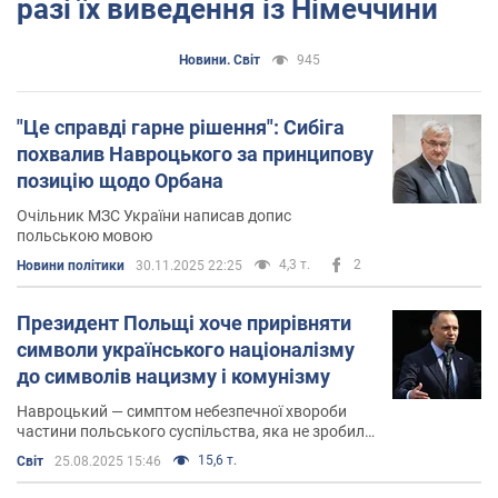
разі їх виведення із Німеччини
Новини. Світ
945
"Це справді гарне рішення": Сибіга
похвалив Навроцького за принципову
позицію щодо Орбана
Очільник МЗС України написав допис
польською мовою
4,3 т.
2
Новини політики
30.11.2025 22:25
Президент Польщі хоче прирівняти
символи українського націоналізму
до символів нацизму і комунізму
Навроцький — симптом небезпечної хвороби
частини польського суспільства, яка не зробила
жодних висновків з чотирьох розділів Польщі
15,6 т.
Світ
25.08.2025 15:46