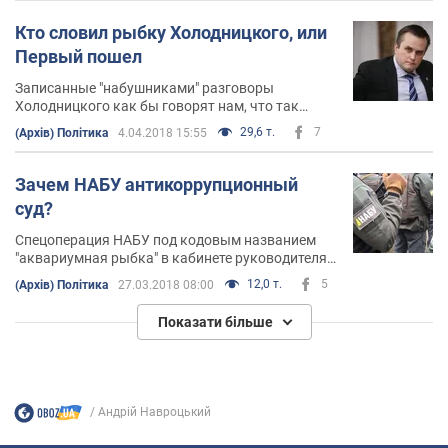
Кто словил рыбку Холодницкого, или
Первый пошел
Записанные "набушниками" разговоры
Холодницкого как бы говорят нам, что так
называемые новые антикоррупционные органы
29,6 т.
7
(Архів) Політика
4.04.2018 15:55
работают по-старому: "решают вопросы" и
"рисуют дела"
Зачем НАБУ антикоррупционный
суд?
Спецоперация НАБУ под кодовым названием
"аквариумная рыбка" в кабинете руководителя
САП впечатлила многих. Наверняка отныне
12,0 т.
5
(Архів) Політика
27.03.2018 08:00
любителей морской живности среди чиновников
станет намного меньше, от греха подальше
Показати більше
Андрій Навроцький