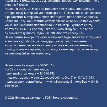
підлягають подальшому відтворенню, перекладу, поширенню в
будь-якій формі.
Редакція OBOZ.UA може не поділяти точку зору, викладену в
авторському матеріалі. За достовірність інформації, опублікованої
в рекламних матеріалах, відповідальність несе рекламодавець.
Заборонено використання матеріалів розміщених на цьому сайті,
хоч із зазначенням гіперпосилання на сторінку цього сайту,
логотипу OBOZ.UA або будь-якого іншого згадування, але без
письмового дозволу Редакції/ТОВ «Золота середина»
Незаконним використанням матеріалів буде вважатися: будь-яке
копiювання, публiкацiя, передрук, наступне поширення,
використання, переробка з використанням, включенням до
складу інших матеріалів, розповсюдження, адаптація, переклад
та інші подібні зміни матеріалу.
Назва онлайн медіа — «OBOZ.UA»
- суб'єкт у сфері онлайн медіа;
- ідентифікатор медіа — R40-06156;
- поштова адреса — вул. Деревообробна, буд. 7, м. Київ, 01013;
- адреса електронної пошти —
[email protected]
; - телефон — (044)
585 46 20
© 2026 Всі права захищені, ТОВ "Золота середина".