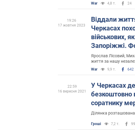
War
4,8 т.
24
Віддали життя
19:26
17 жовтня 2023
Черкасах пох
військових, як
Запоріжжі. Ф
Ярослав Лісовий, Мих
життя за нашу незале
War
9,9 т.
642
У Черкасах д
22:59
16 вересня 2021
безкоштовно 
соратнику мер
Ділянка розташована 
Гроші
7,2 т.
9