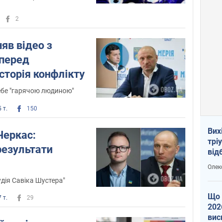
2
яв відео з
перед
сторія конфлікту
ебе "гарячою людиною"
 т.
150
Вих
Черкас:
трі
результати
від
укр
Олек
дія Савіка Шустера"
Що 
 т.
29
202
вис