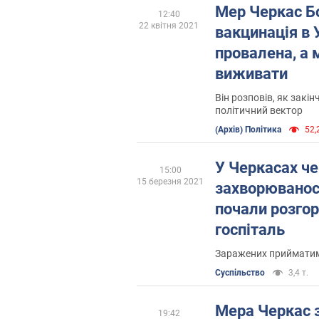
Мер Черкас Б
12:40
22 квітня 2021
вакцинація в 
провалена, а 
виживати
Він розповів, як закін
політичний вектор
(Архів) Політика
52,2
У Черкасах че
15:00
15 березня 2021
захворюванос
почали розго
госпіталь
Заражених прийматиму
Суспільство
3,4 т.
Мера Черкас 
19:42