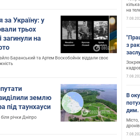
кілька
на тел
 за Україну: у
7.08.20
овали трьох
"Пра
і загинули на
з ра
ото
засл
айло Баранський та Артем Воскобойнік віддали своє
анон
Зокрем
жність
кадров
7.08.20
епутати
В ок
виділили землю
поту
а під таунхауси
дим. 
біля річки Дніпро
Місто,
дронів
9
7.08.20