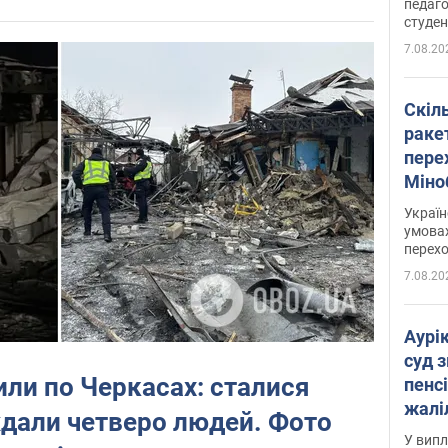
педаго
студен
7.08.20
Скіл
раке
перех
Міно
цифр
Украї
умовах
перех
7.08.20
Аурі
суд 
ли по Черкасах: сталися
пенсі
жалі
дали четверо людей. Фото
отри
У випл