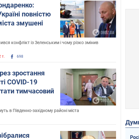
ондаренко:
Україні повністю
міста змушені
чився конфлікт із Зеленським і чому різко змінив
 т.
698
рез зростання
ті COVID-19
ртати тимчасовий
ть в Південно-західному районі міста
Дум
зібралися
Рос