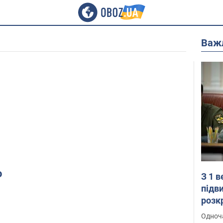
Важ
о
З 1 
підв
розк
Одноч