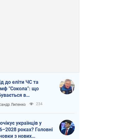
ід до еліти ЧС та
умф "Сокола": що
бувається в
аїнському хокеї
234
сандр Липенко
очікує українців у
6–2028 роках? Головні
новки з нових