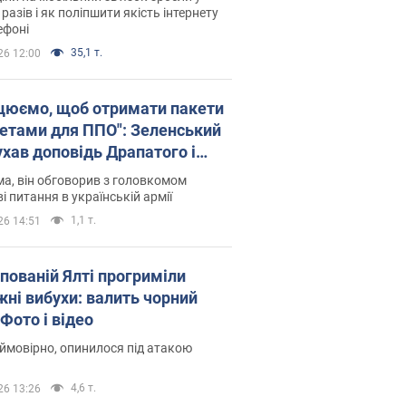
 разів і як поліпшити якість інтернету
ефоні
35,1 т.
26 12:00
цюємо, щоб отримати пакети
кетами для ППО": Зеленський
ухав доповідь Драпатого і
сував нові кроки
а, він обговорив з головкомом
і питання в українській армії
1,1 т.
26 14:51
упованій Ялті прогриміли
жні вибухи: валить чорний
Фото і відео
 ймовірно, опинилося під атакою
4,6 т.
26 13:26