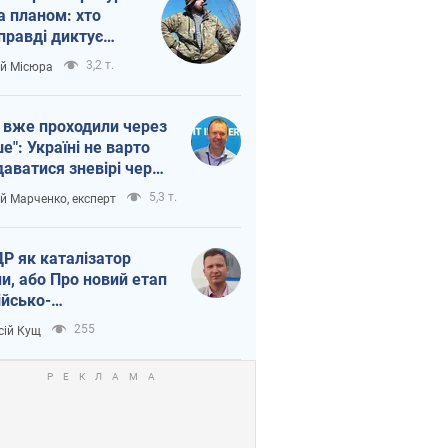
а планом: хто
правді диктує
п війни
3,2 т.
ій Місюра
 вже проходили через
ше": Україні не варто
даватися зневірі через
етний терор
5,3 т.
ій Марченко, експерт
Р як каталізатор
ни, або Про новий етап
ійсько-
нічнокорейського
255
сій Кущ
зу