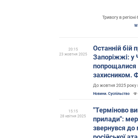
Тривогу в регіон
W
Останній бій 
20:15
23 жовтня 2025
Запоріжжі: у
попрощалися 
захисником. 
До жовтня 2025 року 
Новини. Суспільство
"Терміново ви
15:15
28 квітня 2025
прилади": ме
звернувся до 
російської ат