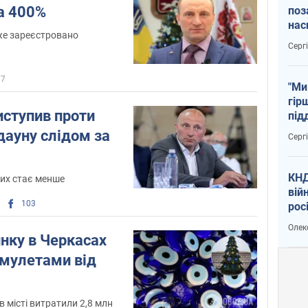
а 400%
поз
нас
же зареєстровано
тем
Серг
77
"Ми
гір
иступив проти
під
рак
дауну слідом за
Серг
КНД
рих стає менше
вій
103
рос
пів
Олек
сою
нку в Черкасах
амулетами від
в місті витратили 2,8 млн