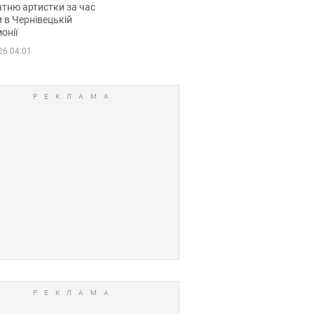
тню артистки за час
 в Чернівецькій
онії
26 04:01