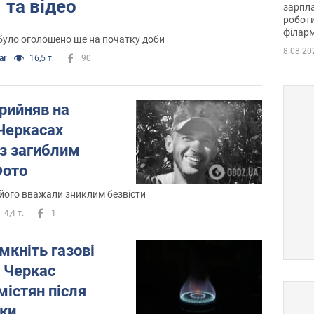
та відео
зарпла
роботи
філарм
і було оголошено ще на початку доби
8.08.20
ar
16,5 т.
90
прийняв на
 Черкасах
з загиблим
Фото
його вважали зниклим безвісти
4,4 т.
1
мкніть газові
р Черкас
містян після
аки