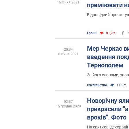
15 січня 2021
преміювати н
Відповідний проєкт у
Гроші
81,2 т.
Мер Черкас в
20:34
6 січня 2021
введення лок
Тернополем
За його словами, хво
Суспільство
11,5 т.
Новорічну яли
02:37
15 грудня 2020
прикрасили "
вроків". Фото
На святкові декорації 