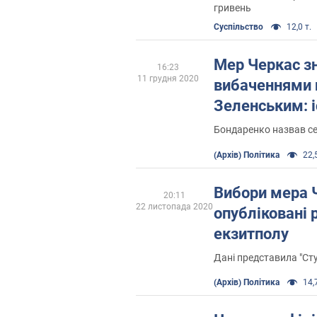
гривень
Суспільство
12,0 т.
Мер Черкас зн
16:23
11 грудня 2020
вибаченнями 
Зеленським: і
Бондаренко назвав с
(Архів) Політика
22,5
Вибори мера 
20:11
22 листопада 2020
опубліковані 
екзитполу
Дані представила "Сту
(Архів) Політика
14,7