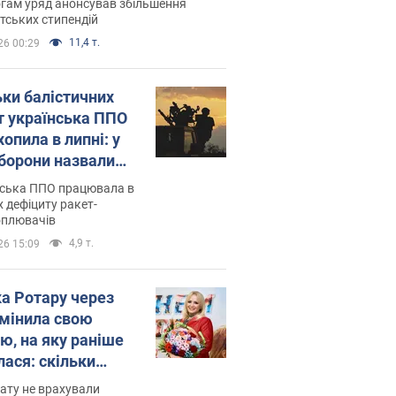
гам уряд анонсував збільшення
тських стипендій
11,4 т.
26 00:29
ьки балістичних
т українська ППО
опила в липні: у
борони назвали
у
нська ППО працювала в
 дефіциту ракет-
оплювачів
4,9 т.
26 15:09
ка Ротару через
змінила свою
ю, на яку раніше
лася: скільки
мувала співачка
ату не врахували