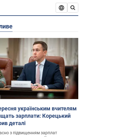
ливе
вересня українським вчителям
ищать зарплати: Корецький
рив деталі
асно з підвищенням зарплат