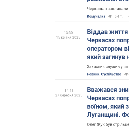
Черкащан закликали 
Комуналка
5,4 т.
Віддав життя 
13:30
15 квітня 2025
Черкасах поп
оператором ві
який загинув 
Фото
Захисник служив у ш
Новини. Суспільство
Вважався зник
14:51
27 березня 2025
Черкасах поп
воїном, який з
Луганщині. Ф
Олег Жук був стрільц