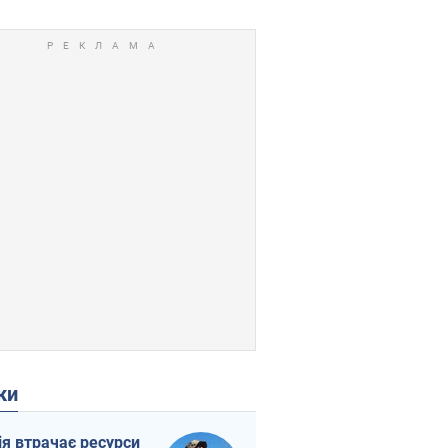
ки
ія втрачає ресурси