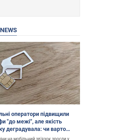
P NEWS
льні оператори підвищили
и "до межі", але якість
ку деградувала: чи варто
житись на ціни
іни на мобільний зв'язок зросли у