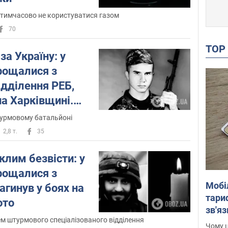
тимчасово не користуватися газом
70
TO
за Україну: у
рощалися з
дділення РЕБ,
на Харківщині.
турмовому батальйоні
2,8 т.
35
лим безвісти: у
рощалися з
Мобі
агинув у боях на
тариф
ото
зв'яз
ем штурмового спеціалізованого відділення
скар
Чому ц