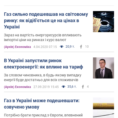
Газ сильно подешевшав на світовому
ринку: як відіб'ється це на цінах в
Україні
Зараз на вартість енергоресурсів впливають
імпортні ціни на ринках і курс валют
20,9 т.
10
(Архів) Економіка
4.04.2020 07:15
В Україні запустили ринок
електроенергії: як вплине на тариф
За словом чиновника, в будь-якому випадку
енергії буде достатньо для всіх споживачів
35,6 т.
4
(Архів) Економіка
27.09.2019 15:45
Газ в Україні може подешевшати:
озвучено умову
Потрібно брати приклад з Європи, впевнений