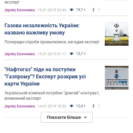
експерт
19,7 т.
1
(Архів) Економіка
15.01.2019 02:44
Газова незалежність України:
названо важливу умову
Попередні спроби провалилися, нагадав експерт
13,7 т.
(Архів) Економіка
15.01.2019 01:17
''Нафтогаз'' піде на поступки
''Газпрому''? Експерт розкрив усі
карти України
Українській компанії потрібен "довгий" контракт,
впевнений експерт
12,4 т.
1
(Архів) Економіка
14.01.2019 18:35
Показати більше