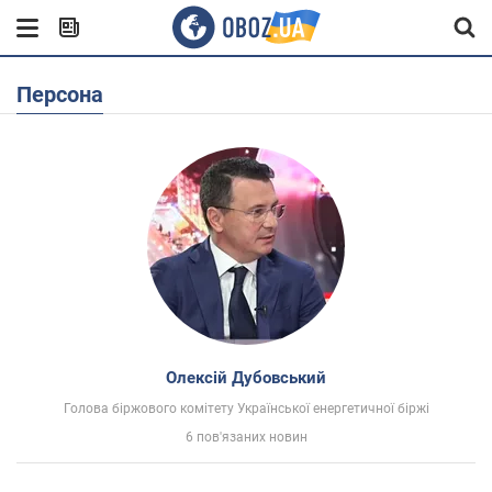
Персона
Олексій Дубовський
Голова біржового комітету Української енергетичної біржі
6 пов'язаних новин