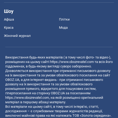
Шоу
Афіша
Плітки
Краса
Мода
Жіночий журнал
Використання будь-яких матеріалів ( в тому числі фото- та відео-),
розміщених на цьому сайті
https://www.obozrevatel.com
та всіх його
піддоменах, в будь-якому вигляді суворо заборонено.
Дозволяється використання при отриманні письмового дозволу
на їх використання та за умови обов'язкового посилання на сайт
OBOZ.UA, а для інтернет-видань - при отриманні письмового
дозволу на їх використання та за умови обов'язкового
розміщення прямого, відкритого для пошукових систем,
гіперпосилання на сторінку OBOZ.UA за посиланням
https://www.obozrevatel.com
, на якій розміщено оригінальний
матеріал в першому абзаці матеріалу.
Всі матеріали на цьому сайті, в тому числі інтерв’ю, статті,
дослідження – є службовими творами журналістів редакції,
виключні майнові права на які належать ТОВ «Золота середина».