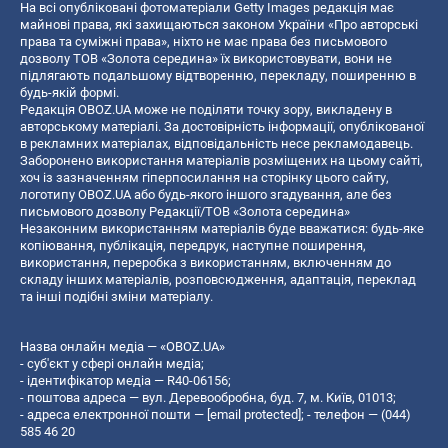
На всі опубліковані фотоматеріали Getty Images редакція має
майнові права, які захищаються законом України «Про авторські
права та суміжні права», ніхто не має права без письмового
дозволу ТОВ «Золота середина» їх використовувати, вони не
підлягають подальшому відтворенню, перекладу, поширенню в
будь-якій формі.
Редакція OBOZ.UA може не поділяти точку зору, викладену в
авторському матеріалі. За достовірність інформації, опублікованої
в рекламних матеріалах, відповідальність несе рекламодавець.
Заборонено використання матеріалів розміщених на цьому сайті,
хоч із зазначенням гіперпосилання на сторінку цього сайту,
логотипу OBOZ.UA або будь-якого іншого згадування, але без
письмового дозволу Редакції/ТОВ «Золота середина»
Незаконним використанням матеріалів буде вважатися: будь-яке
копiювання, публiкацiя, передрук, наступне поширення,
використання, переробка з використанням, включенням до
складу інших матеріалів, розповсюдження, адаптація, переклад
та інші подібні зміни матеріалу.
Назва онлайн медіа — «OBOZ.UA»
- суб'єкт у сфері онлайн медіа;
- ідентифікатор медіа — R40-06156;
- поштова адреса — вул. Деревообробна, буд. 7, м. Київ, 01013;
- адреса електронної пошти —
[email protected]
; - телефон — (044)
585 46 20