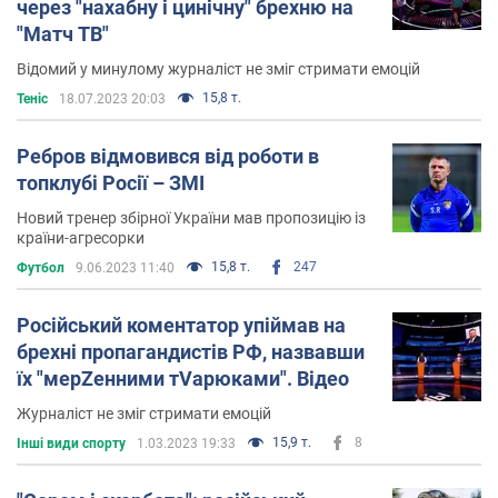
через "нахабну і цинічну" брехню на
"Матч ТВ"
Відомий у минулому журналіст не зміг стримати емоцій
15,8 т.
Теніс
18.07.2023 20:03
Ребров відмовився від роботи в
топклубі Росії – ЗМІ
Новий тренер збірної України мав пропозицію із
країни-агресорки
15,8 т.
247
Футбол
9.06.2023 11:40
Російський коментатор упіймав на
брехні пропагандистів РФ, назвавши
їх "мерZенними тVарюками". Відео
Журналіст не зміг стримати емоцій
15,9 т.
8
Інші види спорту
1.03.2023 19:33