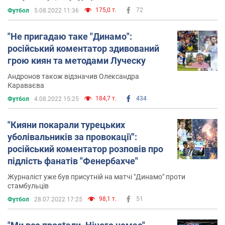
175,0 т.
72
Футбол
5.08.2022 11:36
"Не пригадаю таке "Динамо":
російський коментатор здивований
грою киян та методами Луческу
Андронов також відзначив Олександра
Караваєва
184,7 т.
434
Футбол
4.08.2022 15:25
"Кияни покарали турецьких
уболівальників за провокації":
російський коментатор розповів про
підлість фанатів "Фенербахче"
Журналіст уже був присутній на матчі "Динамо" проти
стамбульців
98,1 т.
51
Футбол
28.07.2022 17:25