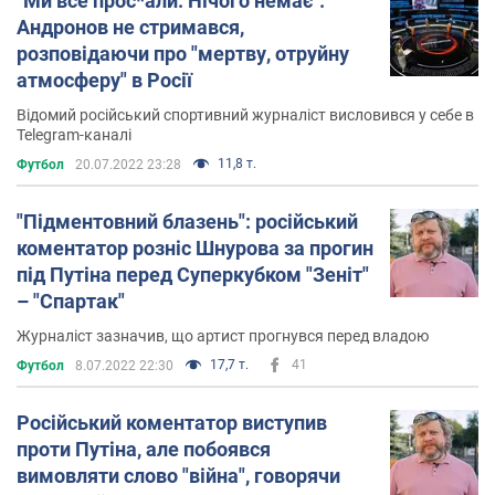
"Ми все прос*али. Нічого немає".
Андронов не стримався,
розповідаючи про "мертву, отруйну
атмосферу" в Росії
Відомий російський спортивний журналіст висловився у себе в
Telegram-каналі
11,8 т.
Футбол
20.07.2022 23:28
"Підментовний блазень": російський
коментатор розніс Шнурова за прогин
під Путіна перед Суперкубком "Зеніт"
– "Спартак"
Журналіст зазначив, що артист прогнувся перед владою
17,7 т.
41
Футбол
8.07.2022 22:30
Російський коментатор виступив
проти Путіна, але побоявся
вимовляти слово "війна", говорячи