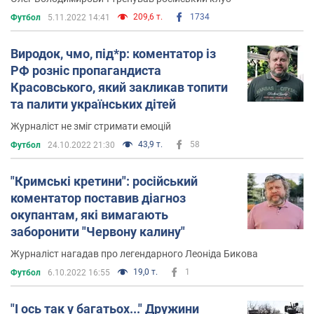
209,6 т.
1734
Футбол
5.11.2022 14:41
Виродок, чмо, під*р: коментатор із
РФ розніс пропагандиста
Красовського, який закликав топити
та палити українських дітей
Журналіст не зміг стримати емоцій
43,9 т.
58
Футбол
24.10.2022 21:30
"Кримські кретини": російський
коментатор поставив діагноз
окупантам, які вимагають
заборонити "Червону калину"
Журналіст нагадав про легендарного Леоніда Бикова
19,0 т.
1
Футбол
6.10.2022 16:55
"І ось так у багатьох..." Дружини