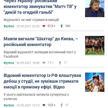
Через Україну: російський
коментатор звинуватив "Матч ТВ" у
"дикiй та огиднiй ганьбi"
Журналіст не зміг стримати емоцій
57,3 т.
586
Футбол
30.09.2021 20:00
Мавпи вигнали "Шахтар" до Києва, –
російський коментатор
Відомий журналіст залишив вогненний пост у
Facebook
7,9 т.
17
Футбол
30.09.2021 18:49
Відомий коментатор із РФ влаштував
дебош у студії, не зумівши стримати
емоції в прямому ефірі. Відео
У нього зав'язалася запекла суперечка з
колегою
15,5 т.
31
Футбол
10.09.2021 15:15