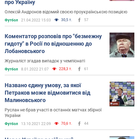
про Україну
Олексій Андронов відомий своєю проукраїнською позицією
30,5 т.
57
Футбол
21.04.2022 15:03
Коментатор розповів про "безмежну
гидоту" в Росії по відношенню до
Лобановського
Журналіст згадав випадок у чемпіонаті
228,3 т.
61
Футбол
8.01.2022 21:07
Названо єдину умову, за якої
Петраков може відмовитися від
Малиновського
Руслан не брав участі в останніх матчах збірної
України
70,6 т.
44
Футбол
13.10.2021 22:09