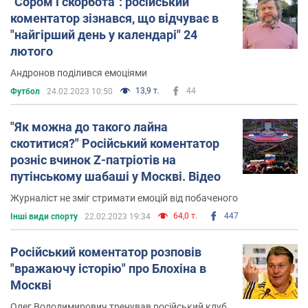
"Сором і скорбота": російський
коментатор зізнався, що відчуває в
"найгірший день у календарі" 24
лютого
Андронов поділився емоціями
13,9 т.
44
Футбол
24.02.2023 10:50
"Як можна до такого лайна
скотитися?" Російський коментатор
розніс вчинок Z-патріотів на
путінському шабаші у Москві. Відео
Журналіст не зміг стримати емоцій від побаченого
64,0 т.
447
Інші види спорту
22.02.2023 19:34
Російський коментатор розповів
"вражаючу історію" про Блохіна в
Москві
Олег Володимирович тренував російський клуб