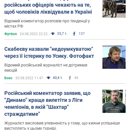
російських офіцерів чекають на те,
щоб чоловіків ліквідували в Україні
Відомий коментатор розповів про тенденції у
містах РФ
35,7 т.
137
Футбол
24.08.2022 22:22
Скабеєву назвали "недоумкуватою"
через її істерику по Усику. Фотофакт
Відомий російський журналіст не дотримав
емоцій
40,4 т.
46
Бокс
20.08.2022 11:47
Російський коментатор заявив, що
"Динамо" краще вилетіти з Ліги
чемпіонів, в якій "Шахтар"
страждатиме"
Журналіст висловив упевненість у тому, що кияни успішніше
виступлять у цьому турнірі.