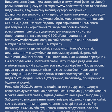
Використання будь-яких матеріалів ( в тому числі фото- та відео-),
розміщених на цьому сайті
https://www.obozrevatel.com
та всіх його
піддоменах, в будь-якому вигляді суворо заборонено.
Дозволяється використання при отриманні письмового дозволу
на їх використання та за умови обов'язкового посилання на сайт
OBOZ.UA, а для інтернет-видань - при отриманні письмового
дозволу на їх використання та за умови обов'язкового
розміщення прямого, відкритого для пошукових систем,
гіперпосилання на сторінку OBOZ.UA за посиланням
https://www.obozrevatel.com
, на якій розміщено оригінальний
матеріал в першому абзаці матеріалу.
Всі матеріали на цьому сайті, в тому числі інтерв’ю, статті,
дослідження – є службовими творами журналістів редакції,
виключні майнові права на які належать ТОВ «Золота середина».
На всі опубліковані фотоматеріали Getty Images редакція має
майнові права, які захищаються законом України «Про авторські
права та суміжні права», ніхто не має права без письмового
дозволу ТОВ «Золота середина» їх використовувати, вони не
підлягають подальшому відтворенню, перекладу, поширенню в
будь-якій формі.
Редакція OBOZ.UA може не поділяти точку зору, викладену в
авторському матеріалі. За достовірність інформації, опублікованої
в рекламних матеріалах, відповідальність несе рекламодавець.
Заборонено використання матеріалів розміщених на цьому сайті,
хоч із зазначенням гіперпосилання на сторінку цього сайту,
логотипу OBOZ.UA або будь-якого іншого згадування, але без