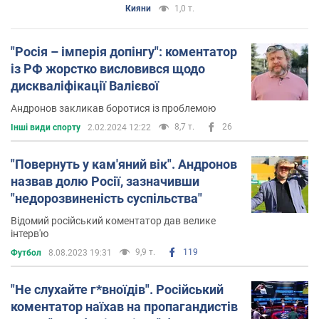
Кияни
1,0 т.
"Росія – імперія допінгу": коментатор
із РФ жорстко висловився щодо
дискваліфікації Валієвої
Андронов закликав боротися із проблемою
8,7 т.
26
Інші види спорту
2.02.2024 12:22
"Повернуть у кам'яний вік". Андронов
назвав долю Росії, зазначивши
"недорозвиненість суспільства"
Відомий російський коментатор дав велике
інтерв'ю
9,9 т.
119
Футбол
8.08.2023 19:31
"Не слухайте г*вноїдів". Російський
коментатор наїхав на пропагандистів