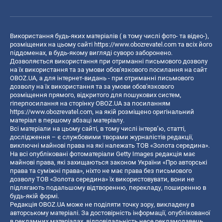
Використання будь-яких матеріалів ( в тому числі фото- та відео-),
розміщених на цьому сайті
https://www.obozrevatel.com
та всіх його
піддоменах, в будь-якому вигляді суворо заборонено.
Дозволяється використання при отриманні письмового дозволу
на їх використання та за умови обов'язкового посилання на сайт
OBOZ.UA, а для інтернет-видань - при отриманні письмового
дозволу на їх використання та за умови обов'язкового
розміщення прямого, відкритого для пошукових систем,
гіперпосилання на сторінку OBOZ.UA за посиланням
https://www.obozrevatel.com
, на якій розміщено оригінальний
матеріал в першому абзаці матеріалу.
Всі матеріали на цьому сайті, в тому числі інтерв’ю, статті,
дослідження – є службовими творами журналістів редакції,
виключні майнові права на які належать ТОВ «Золота середина».
На всі опубліковані фотоматеріали Getty Images редакція має
майнові права, які захищаються законом України «Про авторські
права та суміжні права», ніхто не має права без письмового
дозволу ТОВ «Золота середина» їх використовувати, вони не
підлягають подальшому відтворенню, перекладу, поширенню в
будь-якій формі.
Редакція OBOZ.UA може не поділяти точку зору, викладену в
авторському матеріалі. За достовірність інформації, опублікованої
в рекламних матеріалах, відповідальність несе рекламодавець.