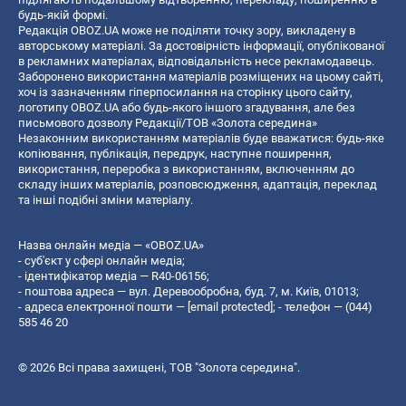
будь-якій формі.
Редакція OBOZ.UA може не поділяти точку зору, викладену в
авторському матеріалі. За достовірність інформації, опублікованої
в рекламних матеріалах, відповідальність несе рекламодавець.
Заборонено використання матеріалів розміщених на цьому сайті,
хоч із зазначенням гіперпосилання на сторінку цього сайту,
логотипу OBOZ.UA або будь-якого іншого згадування, але без
письмового дозволу Редакції/ТОВ «Золота середина»
Незаконним використанням матеріалів буде вважатися: будь-яке
копiювання, публiкацiя, передрук, наступне поширення,
використання, переробка з використанням, включенням до
складу інших матеріалів, розповсюдження, адаптація, переклад
та інші подібні зміни матеріалу.
Назва онлайн медіа — «OBOZ.UA»
- суб'єкт у сфері онлайн медіа;
- ідентифікатор медіа — R40-06156;
- поштова адреса — вул. Деревообробна, буд. 7, м. Київ, 01013;
- адреса електронної пошти —
[email protected]
; - телефон — (044)
585 46 20
© 2026 Всі права захищені, ТОВ "Золота середина".