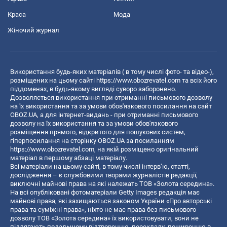
Краса
Мода
Жіночий журнал
Використання будь-яких матеріалів ( в тому числі фото- та відео-),
розміщених на цьому сайті
https://www.obozrevatel.com
та всіх його
піддоменах, в будь-якому вигляді суворо заборонено.
Дозволяється використання при отриманні письмового дозволу
на їх використання та за умови обов'язкового посилання на сайт
OBOZ.UA, а для інтернет-видань - при отриманні письмового
дозволу на їх використання та за умови обов'язкового
розміщення прямого, відкритого для пошукових систем,
гіперпосилання на сторінку OBOZ.UA за посиланням
https://www.obozrevatel.com
, на якій розміщено оригінальний
матеріал в першому абзаці матеріалу.
Всі матеріали на цьому сайті, в тому числі інтерв’ю, статті,
дослідження – є службовими творами журналістів редакції,
виключні майнові права на які належать ТОВ «Золота середина».
На всі опубліковані фотоматеріали Getty Images редакція має
майнові права, які захищаються законом України «Про авторські
права та суміжні права», ніхто не має права без письмового
дозволу ТОВ «Золота середина» їх використовувати, вони не
підлягають подальшому відтворенню, перекладу, поширенню в