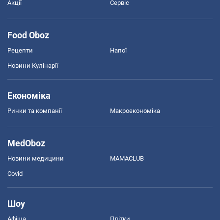
Акції
Сервіс
Food Oboz
Рецепти
Напої
Новини Кулінарії
Економіка
Ринки та компанії
Макроекономіка
MedOboz
Новини медицини
MAMACLUB
Covid
Шоу
Афіша
Плітки