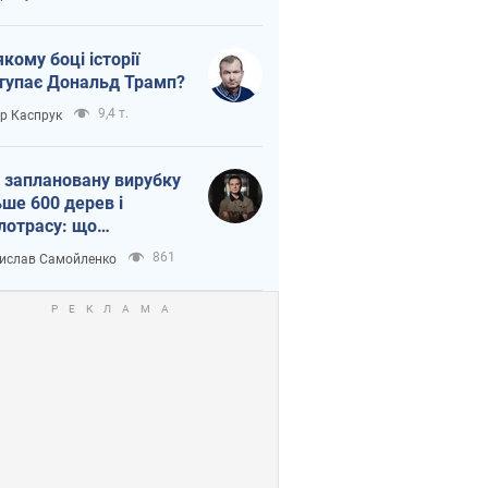
якому боці історії
тупає Дональд Трамп?
9,4 т.
ор Каспрук
 заплановану вирубку
ьше 600 дерев і
лотрасу: що
бувається на Теремках
861
ислав Самойленко
иєві