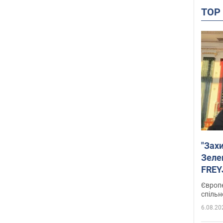
TO
"Зах
Зеле
FREYJ
підтр
Європе
спільн
6.08.20