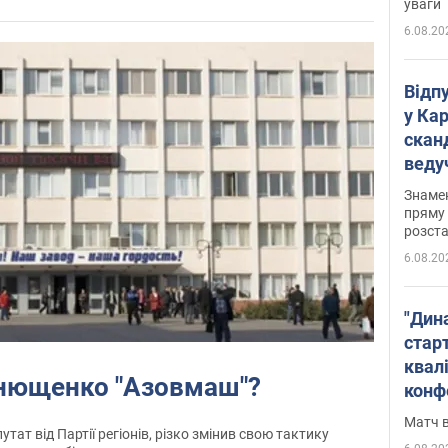
уваги
6.08.20
Відп
у Ка
скан
веду
захе
Знаме
пряму 
розста
6.08.20
"Дин
стар
квалі
анющенко "Азовмаш"?
конф
Матч в
ат від Партії регіонів, різко змінив свою тактику