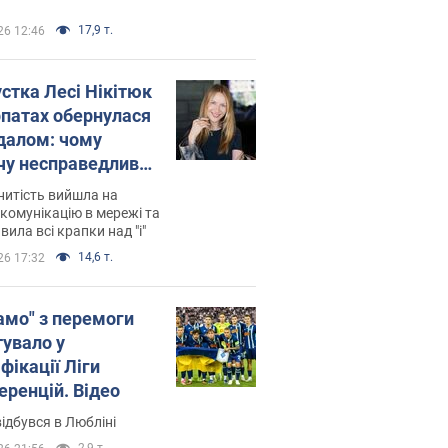
17,9 т.
26 12:46
устка Лесі Нікітюк
рпатах обернулася
далом: чому
чу несправедливо
йтили
нитість вийшла на
комунікацію в мережі та
вила всі крапки над "і"
14,6 т.
26 17:32
амо" з перемоги
тувало у
фікації Ліги
еренцій. Відео
ідбувся в Любліні
2,9 т.