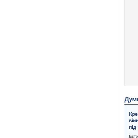
Дум
Кре
вій
під
кри
Вікт