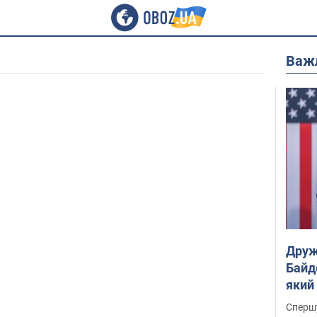
Важ
Друж
Байд
який
"агр
Спершу