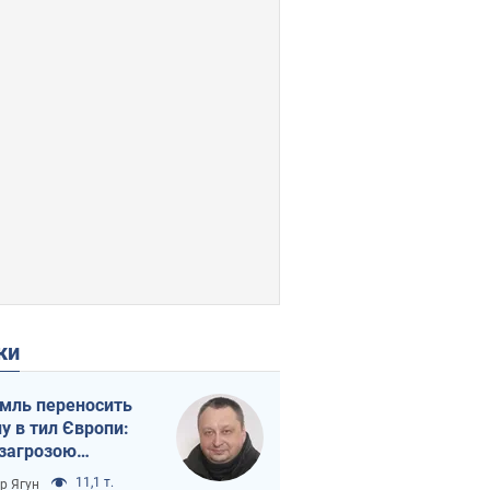
ки
мль переносить
ну в тил Європи:
 загрозою
тична логістика
11,1 т.
ор Ягун