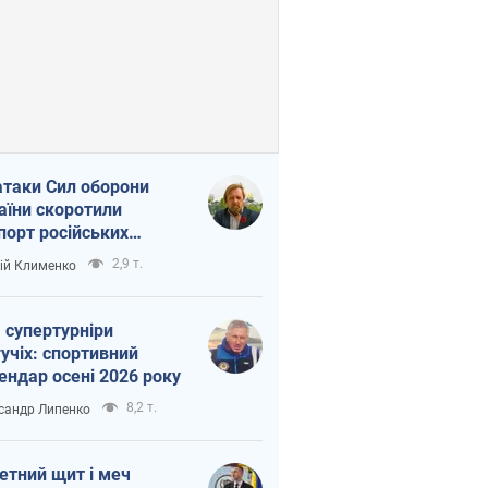
атаки Сил оборони
аїни скоротили
порт російських
топродуктів
2,9 т.
ій Клименко
 супертурніри
учіх: спортивний
ендар осені 2026 року
8,2 т.
сандр Липенко
етний щит і меч