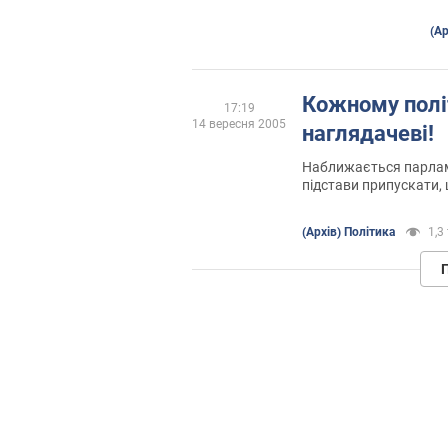
(Ар
Кожному політ
17:19
14 вересня 2005
наглядачеві!
Наближається парлам
підстави припускати, щ
будуть використовува
як і на президентськ
(Архів) Політика
1,3 
тому може служити ск
держсекретаря.