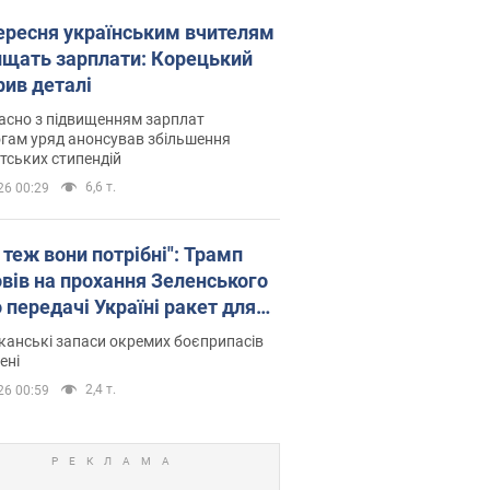
вересня українським вчителям
ищать зарплати: Корецький
рив деталі
асно з підвищенням зарплат
гам уряд анонсував збільшення
тських стипендій
6,6 т.
26 00:29
 теж вони потрібні": Трамп
овів на прохання Зеленського
 передачі Україні ракет для
ot
анські запаси окремих боєприпасів
ені
2,4 т.
26 00:59