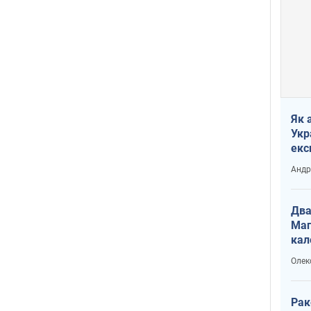
Як 
Укр
екс
наф
Андр
Два
Маг
кал
Олек
Рак