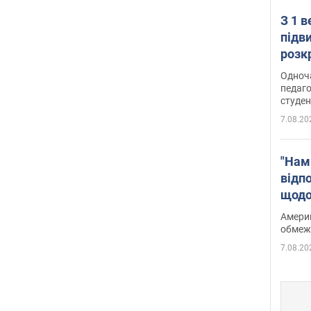
З 1 
підв
розк
Одноч
педаго
студен
7.08.20
"Нам
відп
щодо
Patri
Америк
обмеж
7.08.20