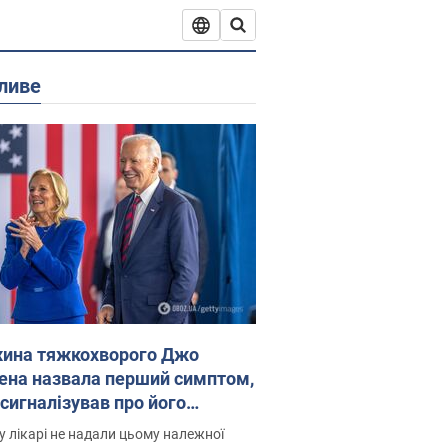
ливе
ина тяжкохворого Джо
ена назвала перший симптом,
 сигналізував про його
есивний" рак
 лікарі не надали цьому належної