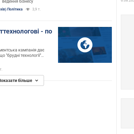
6.08.20
ведення бізнесу
хів) Політика
3,9 т.
технологові - по
ентська кампанія дає
о "брудні технології"
тися в тих же масштабах,
их перегонах. Прикладом
т.
андал з відставкою
Показати більше