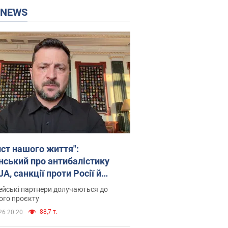
P NEWS
ист нашого життя":
нський про антибалістику
A, санкції проти Росії й
имку аграріїв. Відео
йські партнери долучаються до
ого проєкту
88,7 т.
26 20:20