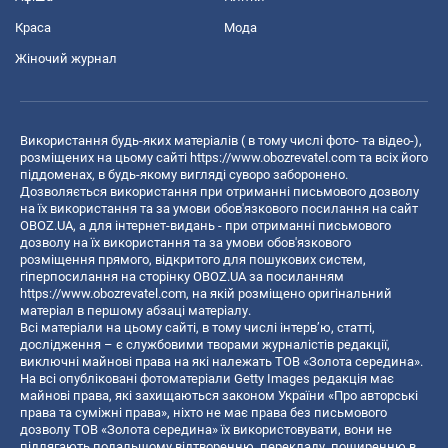
Краса
Мода
Жіночий журнал
Використання будь-яких матеріалів ( в тому числі фото- та відео-),
розміщених на цьому сайті
https://www.obozrevatel.com
та всіх його
піддоменах, в будь-якому вигляді суворо заборонено.
Дозволяється використання при отриманні письмового дозволу
на їх використання та за умови обов'язкового посилання на сайт
OBOZ.UA, а для інтернет-видань - при отриманні письмового
дозволу на їх використання та за умови обов'язкового
розміщення прямого, відкритого для пошукових систем,
гіперпосилання на сторінку OBOZ.UA за посиланням
https://www.obozrevatel.com
, на якій розміщено оригінальний
матеріал в першому абзаці матеріалу.
Всі матеріали на цьому сайті, в тому числі інтерв’ю, статті,
дослідження – є службовими творами журналістів редакції,
виключні майнові права на які належать ТОВ «Золота середина».
На всі опубліковані фотоматеріали Getty Images редакція має
майнові права, які захищаються законом України «Про авторські
права та суміжні права», ніхто не має права без письмового
дозволу ТОВ «Золота середина» їх використовувати, вони не
підлягають подальшому відтворенню, перекладу, поширенню в