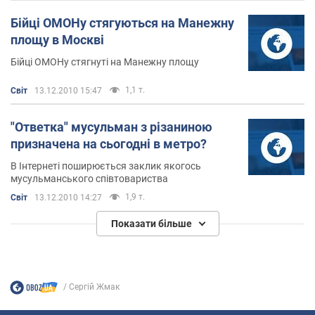
Бійці ОМОНу стягуються на Манежну
площу в Москві
Бійці ОМОНу стягнуті на Манежну площу
1,1 т.
Світ
13.12.2010 15:47
"Ответка" мусульман з різаниною
призначена на сьогодні в метро?
В Інтернеті поширюється заклик якогось
мусульманського співтовариства
1,9 т.
Світ
13.12.2010 14:27
Показати більше
Сергій Жмак