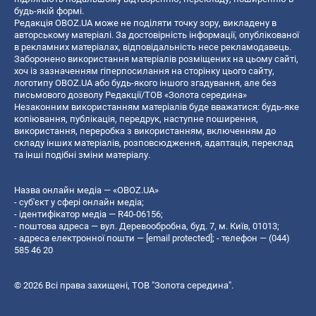
будь-якій формі.
Редакція OBOZ.UA може не поділяти точку зору, викладену в
авторському матеріалі. За достовірність інформації, опублікованої
в рекламних матеріалах, відповідальність несе рекламодавець.
Заборонено використання матеріалів розміщених на цьому сайті,
хоч із зазначенням гіперпосилання на сторінку цього сайту,
логотипу OBOZ.UA або будь-якого іншого згадування, але без
письмового дозволу Редакції/ТОВ «Золота середина»
Незаконним використанням матеріалів буде вважатися: будь-яке
копiювання, публiкацiя, передрук, наступне поширення,
використання, переробка з використанням, включенням до
складу інших матеріалів, розповсюдження, адаптація, переклад
та інші подібні зміни матеріалу.
Назва онлайн медіа — «OBOZ.UA»
- суб'єкт у сфері онлайн медіа;
- ідентифікатор медіа — R40-06156;
- поштова адреса — вул. Деревообробна, буд. 7, м. Київ, 01013;
- адреса електронної пошти —
[email protected]
; - телефон — (044)
585 46 20
© 2026 Всі права захищені, ТОВ "Золота середина".