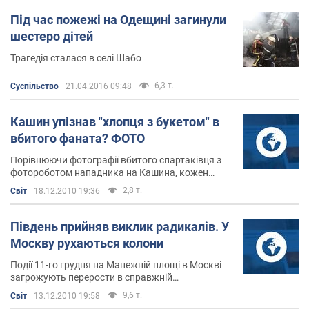
Під час пожежі на Одещині загинули
шестеро дітей
Трагедія сталася в селі Шабо
6,3 т.
Суспільство
21.04.2016 09:48
Кашин упізнав "хлопця з букетом" в
вбитого фаната? ФОТО
Порівнюючи фотографії вбитого спартаківця з
фотороботом нападника на Кашина, кожен
вільний зробити свій власний висновок
2,8 т.
Світ
18.12.2010 19:36
Південь прийняв виклик радикалів. У
Москву рухаються колони
Події 11-го грудня на Манежній площі в Москві
загрожують перерости в справжній
міжнаціональний конфлікт
9,6 т.
Світ
13.12.2010 19:58