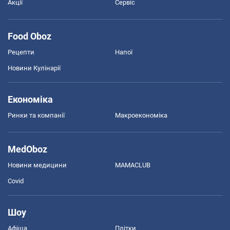
Акції
Сервіс
Food Oboz
Рецепти
Напої
Новини Кулінарії
Економіка
Ринки та компанії
Макроекономіка
MedOboz
Новини медицини
MAMACLUB
Covid
Шоу
Афіша
Плітки