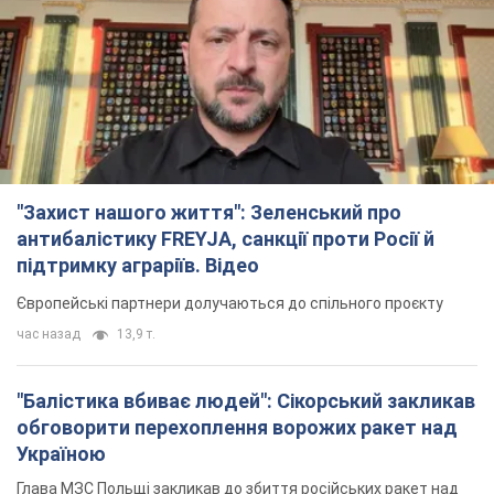
"Захист нашого життя": Зеленський про
антибалістику FREYJA, санкції проти Росії й
підтримку аграріїв. Відео
Європейські партнери долучаються до спільного проєкту
час назад
13,9 т.
"Балістика вбиває людей": Сікорський закликав
обговорити перехоплення ворожих ракет над
Україною
Глава МЗС Польщі закликав до збиття російських ракет над