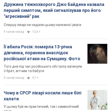
Дружина тяжкохворого Джо Байдена назвала
перший симптом, який сигналізував про його
"агресивний" рак
Спершу лікарі не надали цьому належної уваги
9 часов назад
12,6 т.
Її вбила Росія: померла 13-річна
дівчинка, поранена внаслідок
російської атаки на Сумщину. Фото
Того дня під час російського обстрілу загинули
її брат, вітчим та бабуся
9 часов назад
9,7 т.
Чому в СРСР лікарі носили лише білі
халати
У цьому був як практичний, так і символічний