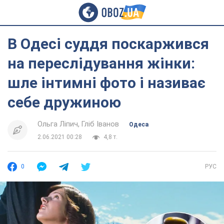
В Одесі суддя поскаржився
на переслідування жінки:
шле інтимні фото і називає
себе дружиною
Ольга Ліпич
Гліб Іванов
Одеса
2.06.2021 00:28
4,8 т.
0
РУС