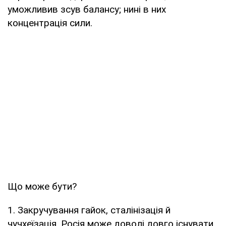
уможливив зсув балансу; нині в них
концентрація сили.
Що може бути?
1. Закручування гайок, сталінізація й
чучхеїзація. Росія може доволі довго існувати