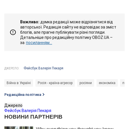
Важливо:
думка редакції може відрізнятися від
авторської. Редакція сайту не відповідає за зміст
блогів, але прагне публікувати різні погляди.
Детальніше про редакційну політику OBOZ.UA –
за
посиланням...
Фейсбук Валерія Пекаря
ДЖЕРЕЛО:
Війна в Україні
Росія - країна-агресор
росіяни
економіка
пол
Редакційна політика
Джерело
Фейсбук Валерія Пекаря