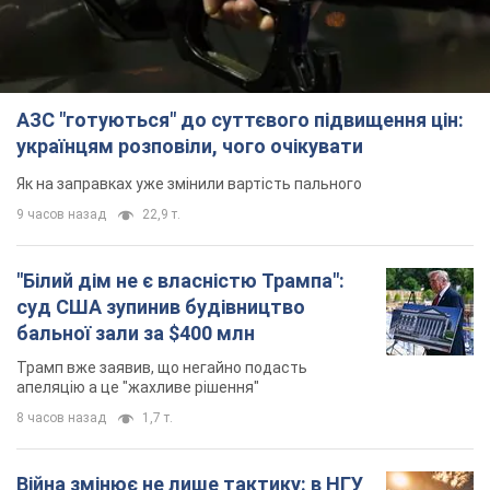
АЗС "готуються" до суттєвого підвищення цін:
українцям розповіли, чого очікувати
Як на заправках уже змінили вартість пального
9 часов назад
22,9 т.
"Білий дім не є власністю Трампа":
суд США зупинив будівництво
бальної зали за $400 млн
Трамп вже заявив, що негайно подасть
апеляцію а це "жахливе рішення"
8 часов назад
1,7 т.
Війна змінює не лише тактику: в НГУ