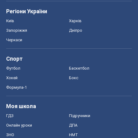
Регіони України
Київ
Харків
Запоріжжя
Дніпро
Черкаси
Спорт
Футбол
Баскетбол
Хокей
Бокс
Формула-1
Моя школа
ГДЗ
Підручники
Онлайн уроки
ДПА
ЗНО
НМТ