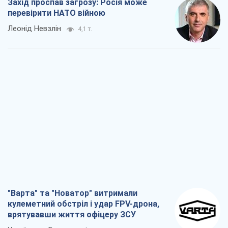
Захід проспав загрозу: Росія може
перевірити НАТО війною
Леонід Невзлін
4,1 т.
"Варта" та "Новатор" витримали
кулеметний обстріл і удар FPV-дрона,
врятувавши життя офіцеру ЗСУ