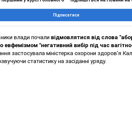
Підписатися
ники влади почали
відмовлятися від слова "абор
о евфемізмом "негативний вибір під час вагітнос
ня застосувала міністерка охорони здоров'я Кал
 озвучуючи статистику на засіданні уряду.