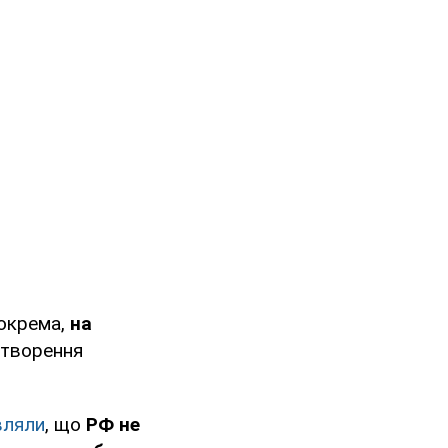
окрема,
на
створення
вляли
, що
РФ не