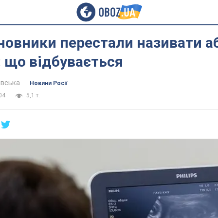
иновники перестали називати а
 що відбувається
евська
Новини Росії
04
5,1 т.