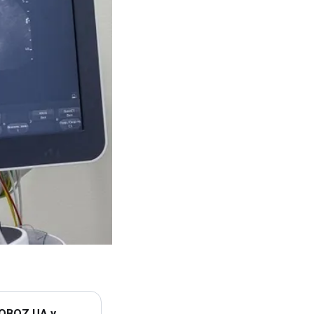
 OBOZ.UA у