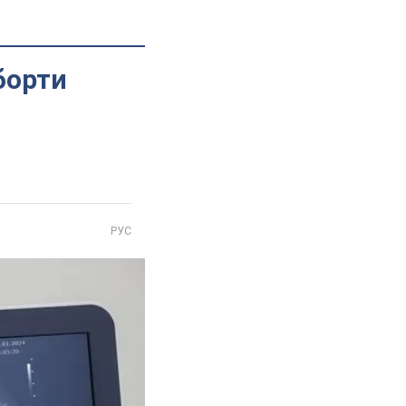
борти
РУС