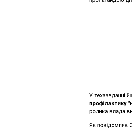
У техзавданні й
профілактику "н
ролика влада ви
Як повідомляв 