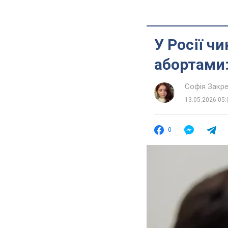
У Росії ч
абортами:
Софія Закр
13.05.2026 05:
0