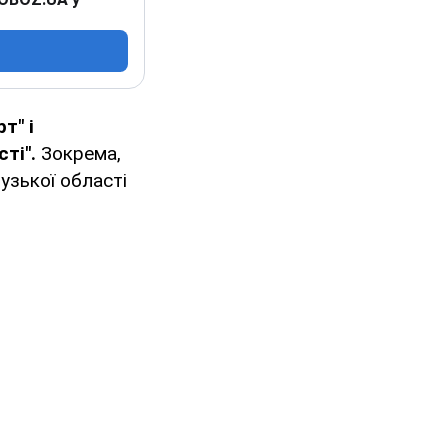
т" і
ті".
Зокрема,
узької області