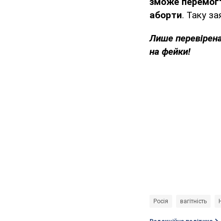
зможе перемогт
аборти
. Таку з
Лише
перевірен
на фейки!
Росія
вагітність