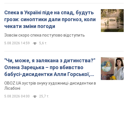
Спека в Україні піде на спад, будуть
грози: синоптики дали прогноз, коли
чекати зміни погоди
Зовсім скоро спека поступово відступить
5.08.2026 14:59
5,6 т.
"Чи, може, я залякана з дитинства?"
Олена Зарецька – про вбивство
бабусі-дисидентки Алли Горської,
критику Дмитра Стуса та втечу в
OBOZ.UA зустрів онуку художниці-дисидентки в
Португалію з 5 дітьми
Лісабоні
5.08.2026 04:00
25,7 т.