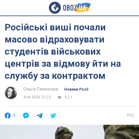
Російські виші почали
масово відраховувати
студентів військових
центрів за відмову йти на
службу за контрактом
Ольга Ганюкова
Новини Росії
4.06.2026 15:23
4,2 т.
0
РУС