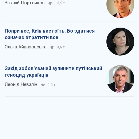
Віталій Портников
13,9 т.
Попри все, Київ вистоїть. Бо здатися
означає втратити все
Ольга Айвазовська
9,6 т.
Захід зобов'язаний зупинити путінський
геноцид українців
Леонід Невзлін
2,5 т.