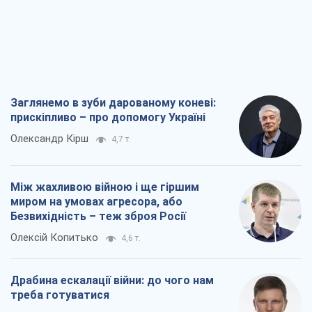
Заглянемо в зуби дарованому коневі:
прискіпливо – про допомогу Україні
Олександр Кірш
4,7 т.
Між жахливою війною і ще гіршим
миром на умовах агресора, або
Безвихідність – теж зброя Росії
Олексій Копитько
4,6 т.
Драбина ескалації війни: до чого нам
треба готуватися