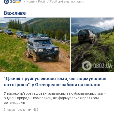
Новини Росії
Російські виші почали...
Важливе
"Джипінг руйнує екосистеми, які формувалися
сотні років": у Greenpeace забили на сполох
У високогір'ї розташовані альпійські та субальпійські луки –
рідкісні природні комплекси, які формувалися протягом
сотень років
5 часов назад
465