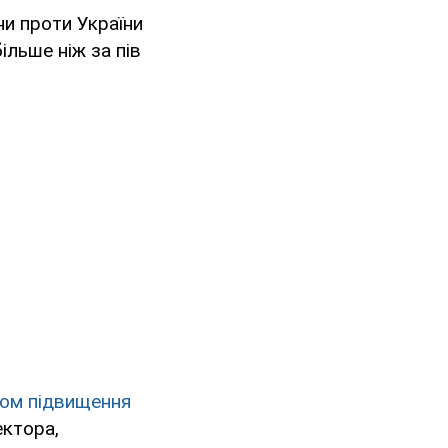
и проти України
більше ніж за пів
ом підвищення
ектора,