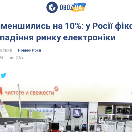
меншились на 10%: у Росії фік
падіння ринку електроніки
евська
Новини Росії
26
2,8 т.