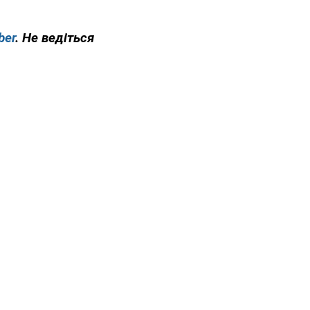
ber
. Не ведіться