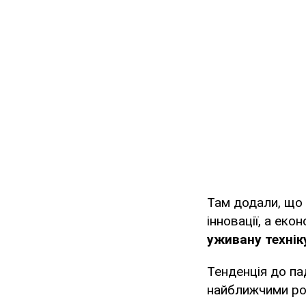
Там додали, що 
інновації, а ек
уживану технік
Тенденція до па
найближчими ро