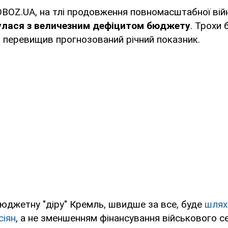
BOZ.UA, на тлі продовження повномасштабної війн
нулася з величезним дефіцитом бюджету
. Трохи 
о перевищив прогнозований річний показник.
юджетну "діру" Кремль, швидше за все, буде
шлях
сіян
, а не зменшенням фінансування військового с