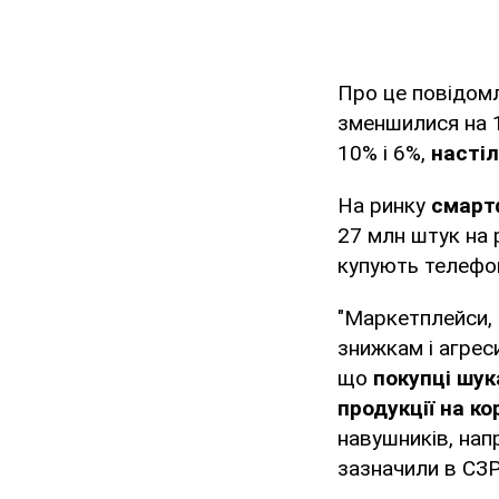
Про це повідом
зменшилися на 1
10% і 6%,
настіл
На ринку
смарт
27 млн штук на 
купують телефон
"Маркетплейси, 
знижкам і агреси
що
покупці шук
продукції на к
навушників, напр
зазначили в СЗР