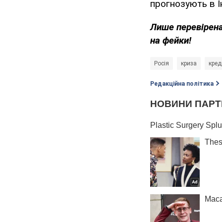
прогнозують в І
Лише
перевірен
на фейки!
Росія
криза
кред
Редакційна політика