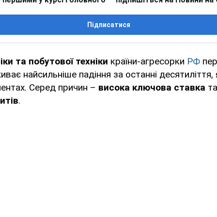
Підписатися
іки та побутової техніки
країни-агресорки
РФ
пер
живає найсильніше падіння за останні десятиліття,
ентах. Серед причин –
висока ключова ставка
т
итів
.