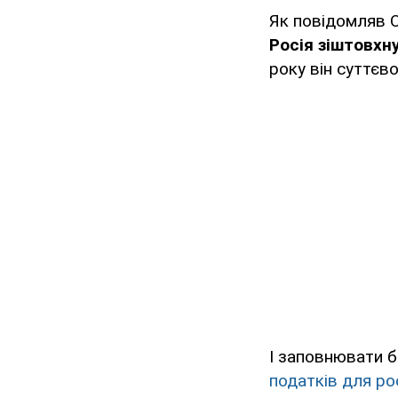
Як повідомляв O
Росія зіштовх
року він суттєв
І заповнювати б
податків для ро