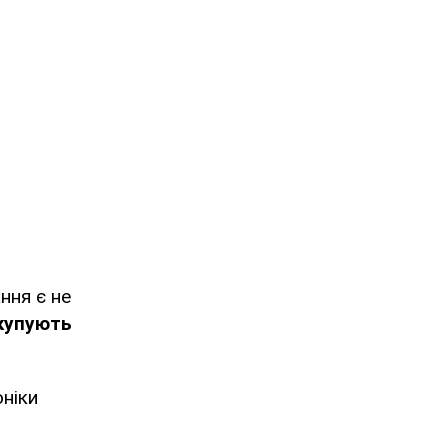
ння є не
 купують
оніки