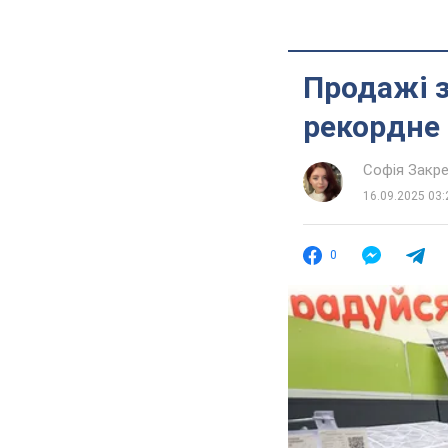
Продажі з
рекордне 
Софія Закр
16.09.2025 03:
0