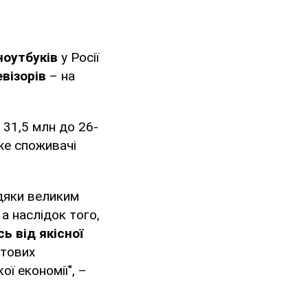
ноутбуків
у Росії
евізорів
– на
 31,5 млн до 26-
же споживачі
вдяки великим
 а наслідок того,
 від якісної
отових
ої економії", –