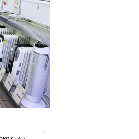
 OBOZ.UA у