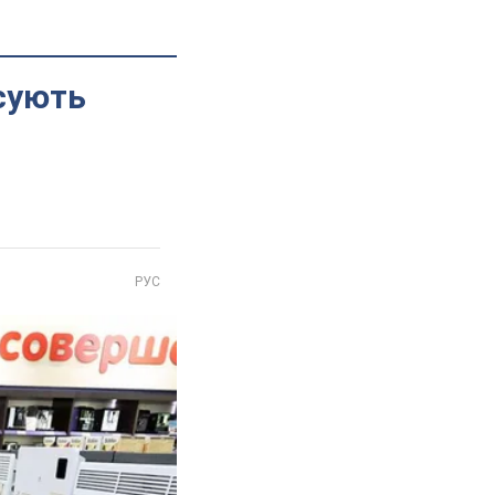
сують
РУС