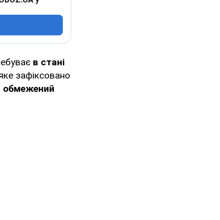
ебуває
в стані
 яке зафіксовано
а
обмежений