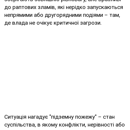
до раптових зламів, які нерідко запускаються
непрямими або другорядними подіями – там,
де влада не очікує критичної загрози.
Ситуація нагадує "підземну пожежу" – стан
суспільства, в якому конфлікти, нерівності або