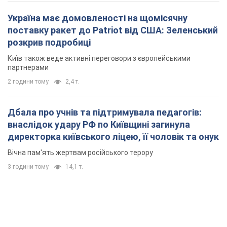
Україна має домовленості на щомісячну
поставку ракет до Patriot від США: Зеленський
розкрив подробиці
Київ також веде активні переговори з європейськими
партнерами
2 години тому
2,4 т.
Дбала про учнів та підтримувала педагогів:
внаслідок удару РФ по Київщині загинула
директорка київського ліцею, її чоловік та онук
Вічна пам'ять жертвам російського терору
3 години тому
14,1 т.