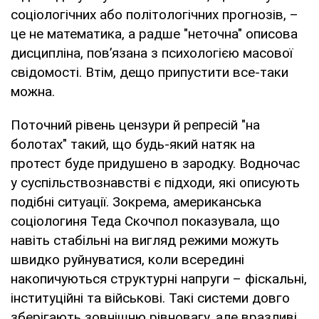
соціологічних або політологічних прогнозів, –
це не математика, а радше "неточна" описова
дисципліна, пов’язана з психологією масової
свідомості. Втім, дещо припустити все-таки
можна.
Поточний рівень цензури й репресій "на
болотах" такий, що будь-який натяк на
протест буде придушено в зародку. Водночас
у суспільствознавстві є підходи, які описують
подібні ситуації. Зокрема, американська
соціологиня Теда Скочпол показувала, що
навіть стабільні на вигляд режими можуть
швидко руйнуватися, коли всередині
накопичуються структурні напруги – фіскальні,
інституційні та військові. Такі системи довго
зберігають зовнішню рівновагу, але вразливі