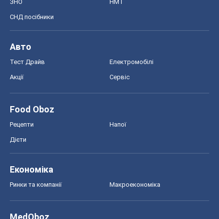
ЗНО
НМТ
СНД посібники
Авто
Тест Драйв
Електромобілі
Акції
Сервіс
Food Oboz
Рецепти
Напої
Дієти
Економіка
Ринки та компанії
Макроекономіка
MedOboz