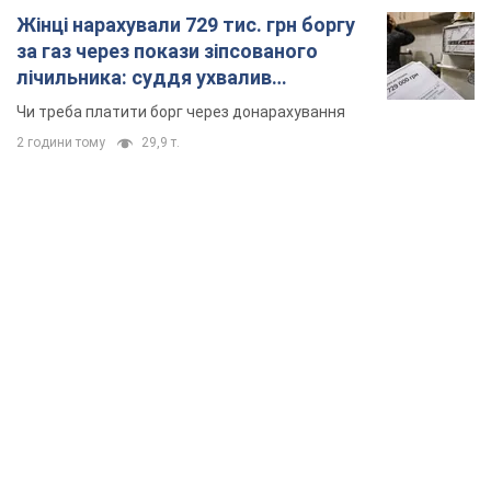
Жінці нарахували 729 тис. грн боргу
за газ через покази зіпсованого
лічильника: суддя ухвалив
неочікуване рішення
Чи треба платити борг через донарахування
2 години тому
29,9 т.