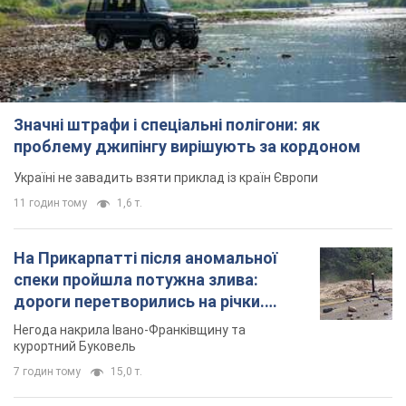
Значні штрафи і спеціальні полігони: як
проблему джипінгу вирішують за кордоном
Україні не завадить взяти приклад із країн Європи
11 годин тому
1,6 т.
На Прикарпатті після аномальної
спеки пройшла потужна злива:
дороги перетворились на річки.
Відео
Негода накрила Івано-Франківщину та
курортний Буковель
7 годин тому
15,0 т.