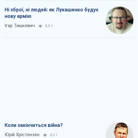
Ні зброї, ні людей: як Лукашенко будує
нову армію
Ігар Тишкевич
8,5 т.
Коли закінчиться війна?
Юрій Хрістензен
4,0 т.