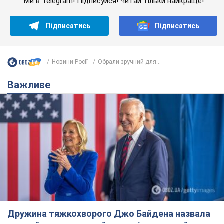
Дружина тяжкохворого Джо Байдена назвала
перший симптом, який сигналізував про його
"агресивний" рак
Спершу лікарі не надали цьому належної уваги
6.08.2026 12:46
18,0 т.
Відпустка Лесі Нікітюк у Карпатах
обернулася скандалом: чому ведучу
несправедливо захейтили
Знаменитість вийшла на пряму комунікацію в
мережі та розставила всі крапки над "і"
6.08.2026 17:32
14,7 т.
"Динамо" з перемоги стартувало у