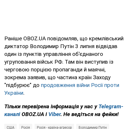
Раніше OBOZ.UA повідомляв, що кремлівський
диктатор Володимир Путін 3 липня відвідав
один із пунктів управління об'єднаного
угруповання військ РФ. Там він виступив із
черговою порцією пропаганди й маячні,
зокрема заявив, що частина країн Заходу
"підбурює" до
продовження війни Росії проти
України
.
Тільки перевірена інформація у нас у
Telegram-
каналі
OBOZ.UA і
Viber
. Не ведіться на фейки!
США
Росія
Росія - країна-агресор
Володимир Путін