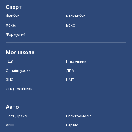
Авто
Тест Драйв
Електромобілі
Акції
Сервіс
Food Oboz
Рецепти
Напої
Дієти
Економіка
Ринки та компанії
Макроекономіка
MedOboz
Новини медицини
MAMACLUB