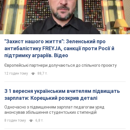
Одночасно з підвищенням зарплат педагогам уряд
анонсував збільшення студентських стипендій
8 годин тому
6,8 т.
"Нам теж вони потрібні": Трамп відповів на
прохання Зеленського щодо передачі Україні
ракет для Patriot
Американські запаси окремих боєприпасів обмежені
7 годин тому
2,5 т.