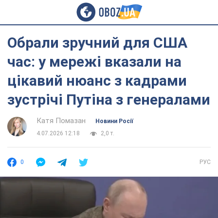
Обрали зручний для США
час: у мережі вказали на
цікавий нюанс з кадрами
зустрічі Путіна з генералами
Катя Помазан
Новини Росії
4.07.2026 12:18
2,0 т.
0
РУС