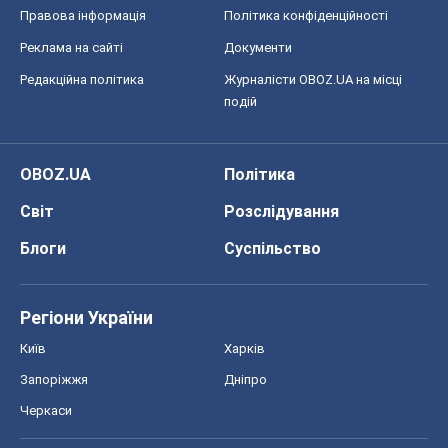
Київ
Харків
Запоріжжя
Дніпро
Черкаси
Спорт
Футбол
Баскетбол
Хокей
Бокс
Формула-1
Моя школа
ГДЗ
Підручники
Онлайн уроки
ДПА
ЗНО
НМТ
СНД посібники