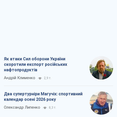
Два супертурніри Магучіх: спортивний
календар осені 2026 року
Олександр Липенко
8,3 т.
Ракетний щит і меч України: ставка на
виробництво власних ракет
Кирило Татарінов
3,5 т.
Посмертна "презумпція винуватості":
хто дозволив ТЦК судити загиблих
захисників
Марина Ставнійчук
8,0 т.
Всі думки