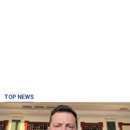
"Захист нашого життя": Зеленський про
антибалістику FREYJA, санкції проти Росії й
підтримку аграріїв. Відео
Європейські партнери долучаються до спільного проєкту
12 годин тому
88,7 т.
З 1 вересня українським вчителям підвищать
зарплати: Корецький розкрив деталі