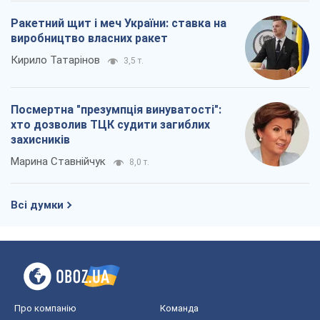
Про компанію
Команда
Правова інформація
Політика конфіденційності
Реклама на сайті
Документи
Редакційна політика
Журналісти OBOZ.UA на місці
подій
OBOZ.UA
Політика
Світ
Розслідування
Блоги
Суспільство
Регіони України