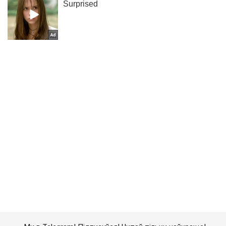
Ми в Telegram! Підписуйся! Читай тільки найкраще!
Підписатись
Підписатись
Новини Росії
Обрали зручний для...
Важливе