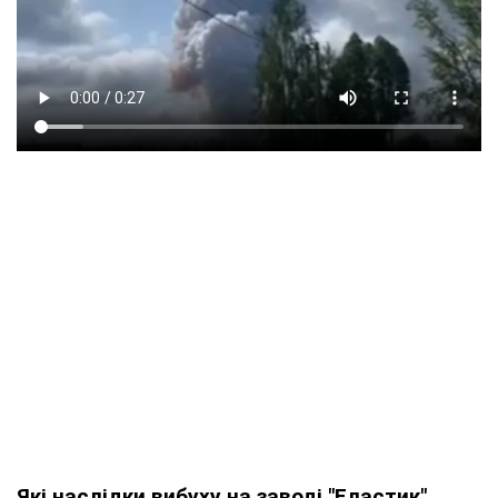
Які наслідки вибуху на заводі "Еластик"