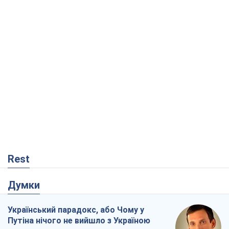
Rest
Думки
Український парадокс, або Чому у
Путіна нічого не вийшло з Україною
Віталій Портников
1,7 т.
Москва висуває претензії Пекіну:
дружба перетворюється на залежність
Росії від Китаю
Віктор Каспрук
4,2 т.
Війна і медіа: політика пішла в
соцмережі, а ЗМІ грають за правилами
ютуб