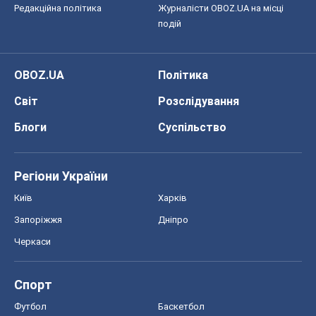
Київ
Харків
Запоріжжя
Дніпро
Черкаси
Спорт
Футбол
Баскетбол
Хокей
Бокс
Формула-1
Моя школа
ГДЗ
Підручники
Онлайн уроки
ДПА
ЗНО
НМТ
СНД посібники