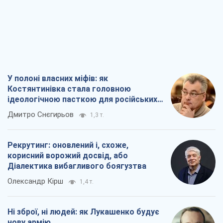
Рекрутинг: оновлений і, схоже,
корисний ворожий досвід, або
Діалектика вибагливого боягузтва
Олександр Кірш
1,4 т.
Ні зброї, ні людей: як Лукашенко будує
нову армію
Ігар Тишкевич
16,4 т.
Коли закінчиться війна?
Юрій Хрістензен
12,5 т.
Всі думки