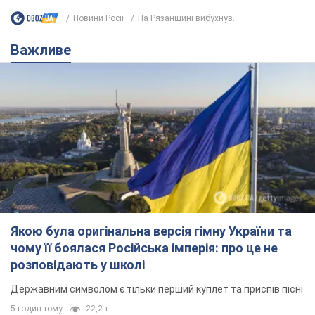
Якою була оригінальна версія гімну України та
чому її боялася Російська імперія: про це не
розповідають у школі
Державним символом є тільки перший куплет та приспів пісні
5 годин тому
22,2 т.
Олександру Пономарьову – 53: що
відомо про трьох дітей секс-
символа 90-х та який вигляд вони
мають
За розвитком кар'єри артист не забував про
особисте щастя
10 годин тому
8,9 т.
У ПриватБанку розповіли, чи дійсні
долари 1996 року: чи приймають