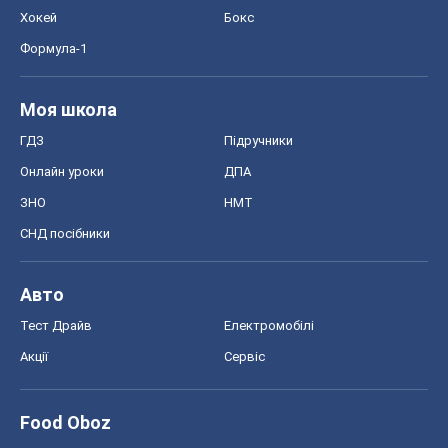
Авто
Тест Драйв
Електромобілі
Акції
Сервіс
Food Oboz
Рецепти
Напої
Дієти
Економіка
Ринки та компанії
Макроекономіка
MedOboz
Новини медицини
MAMACLUB