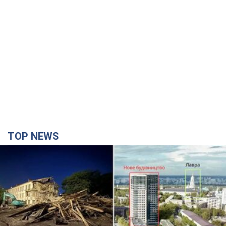
Києво-Печерську лавру закриють 80-метровим
"монстром"? Чому влада Києва відмовилась
зупиняти будівництво хмарочоса
"московського вірянина"
Яка реакція Кличка на петицію щодо скасування будівництва
2 години тому
20,1 т.
Армія Росії здійснила масовану атаку на Одесу:
горіла історична частина міста, є постраждалі.