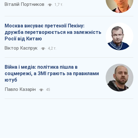
Павло Казарін
45
У полоні власних міфів: як
Костянтинівка стала головною
ідеологічною пасткою для російських
окупантів
Дмитро Снєгирьов
1,3 т.