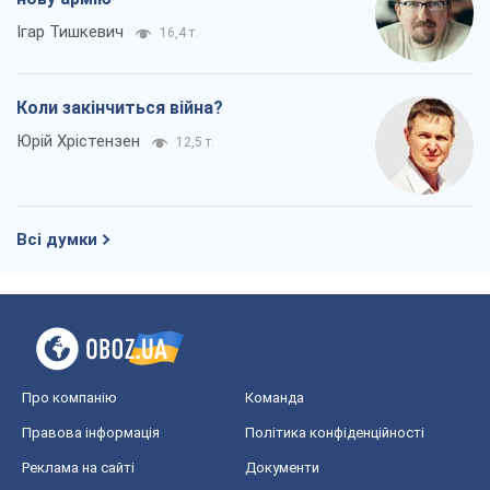
Про компанію
Команда
Правова інформація
Політика конфіденційності
Реклама на сайті
Документи
Редакційна політика
Журналісти OBOZ.UA на місці
подій
OBOZ.UA
Політика
Світ
Розслідування
Блоги
Суспільство
Регіони України