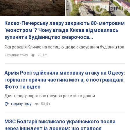
Фото та відео
Для терору ворог застосував ракети та дрони
годину тому
53,4 т.
МЗС Болгарії викликало українського посла
через інцидент із дроном: що сталося
Бесіда відбудеться 10 серпня
2 години тому
3,6 т.