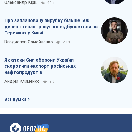
Андрій Клименко
3,9 т.
Всі думки
Про компанію
Команда
Правова інформація
Політика конфіденційності
Реклама на сайті
Документи
Редакційна політика
Журналісти OBOZ.UA на місці
подій
OBOZ.UA
Політика