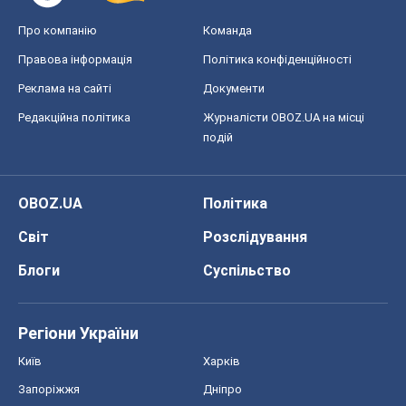
Світ
Розслідування
Блоги
Суспільство
Регіони України
Київ
Харків
Запоріжжя
Дніпро
Черкаси
Спорт
Футбол
Баскетбол
Хокей
Бокс
Формула-1
Моя школа
ГДЗ
Підручники