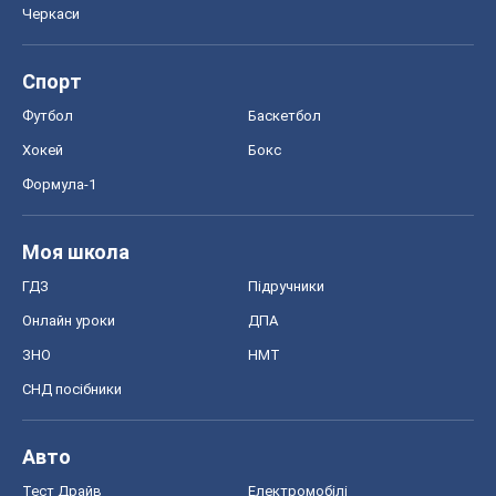
Онлайн уроки
ДПА
ЗНО
НМТ
СНД посібники
Авто
Тест Драйв
Електромобілі
Акції
Сервіс
Food Oboz
Рецепти
Напої
Дієти
Економіка
Ринки та компанії
Макроекономіка