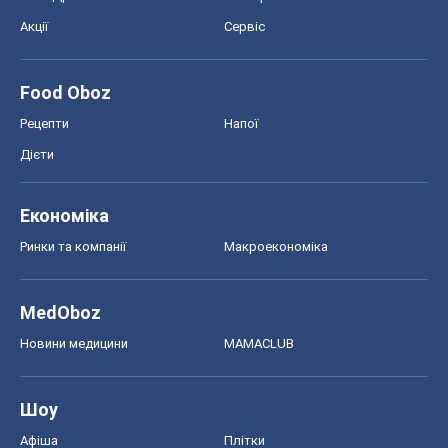
MedOboz
Новини медицини
MAMACLUB
Шоу
Афіша
Плітки
Краса
Мода
Жіночий журнал