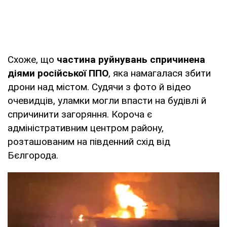
Схоже, що
частина руйнувань спричинена
діями російської ППО
, яка намагалася збити
дрони над містом. Судячи з фото й відео
очевидців, уламки могли впасти на будівлі й
спричинити загоряння. Короча є
адміністративним центром району,
розташованим на південний схід від
Бєлгорода.