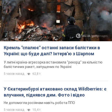
балістичних ракет, запущених по Україні
5 часов назад
62,8 т.
У Єкатеринбурзі атаковано склад Wildberries: є
влучання, піднявся дим. Фото і відео
Не допомогла росіянам навіть робота ППО
5 часов назад
10,4 т.
"Чудовий батько": у мережі розповіли про
чоловіка, якого Росія убила ударом по
Броварах. Фото
Чоловіка згадують як професіонала своєї справи
3 часа назад
3,0 т.