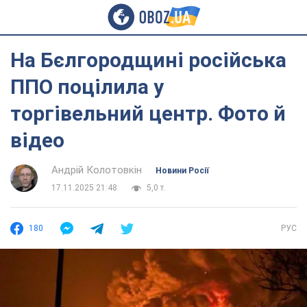
На Бєлгородщині російська
ППО поцілила у
торгівельний центр. Фото й
відео
Андрій Колотовкін
Новини Росії
17.11.2025 21:48
5,0 т.
180
РУС