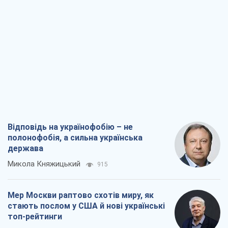
полонофобія, а сильна українська
держава
Микола Княжицький
915
Мер Москви раптово схотів миру, як
стають послом у США й нові українські
топ-рейтинги
Олександр Кірш
4,1 т.
Про заплановану вирубку більше 600
дерев і теплотрасу: що відбувається на
Теремках у Києві
Владислав Самойленко
2,1 т.
Як атаки Сил оборони України
скоротили експорт російських
нафтопродуктів