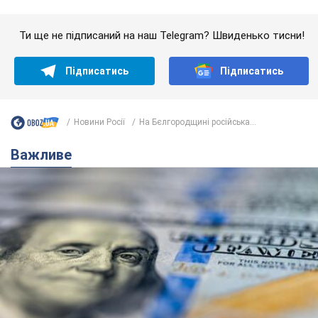
Банки "готуються" до нового курсу долара:
українцям розповіли, чого очікувати
найближчими днями
Яким буде курс валюти в обмінниках
6.08.2026 22:58
151,2 т.
Українцям обіцяють по 850 грн від
мобільних операторів: що не так з
цими повідомленнями