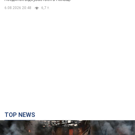
TOP NEWS
Кремль "спалює" останні запаси балістики в
Україні: що буде далі? Інтерв’ю з Шарпом
У липні країна-агресорка встановила "рекорд" за кількістю