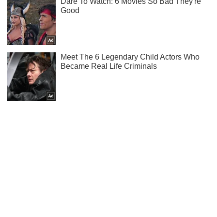
Ти ще не підписаний на наш Telegram? Швиденько тисни!
Підписатись
Підписатись
Новини Росії
На Бєлгородщині російська...
Важливе