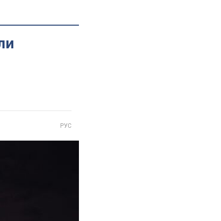
ли
РУС