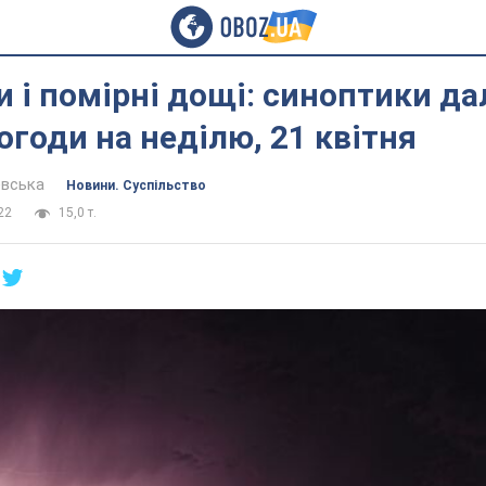
 і помірні дощі: синоптики да
огоди на неділю, 21 квітня
евська
Новини. Суспільство
22
15,0 т.