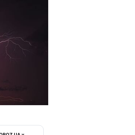
 OBOZ.UA у