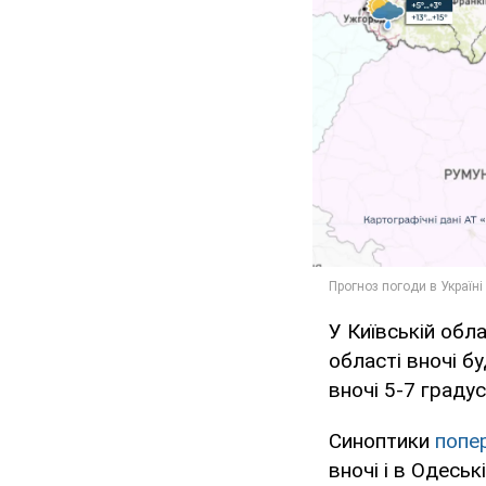
У Київській обл
області вночі бу
вночі 5-7 градус
Синоптики
попе
вночі і в Одесь