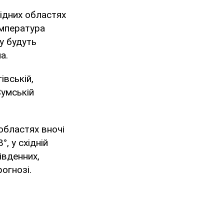
хідних областях
емпература
ту будуть
ла.
івській,
Сумській
 областях вночі
°, у східній
південних,
рогнозі.