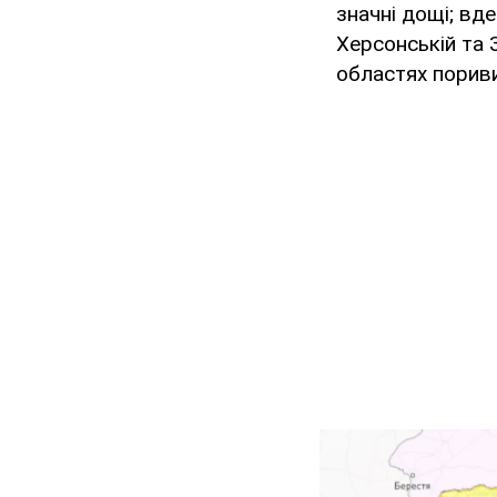
значні дощі; вде
Херсонській та З
областях пориви