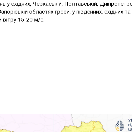
нь у східних, Черкаській, Полтавській, Дніпропетро
апорізькій областях грози, у південних, східних т
 вітру 15-20 м/с.