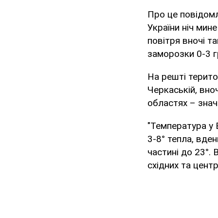
Про це повідом
України ніч мин
повітря вночі та
заморозки 0-3 г
На решті територ
Черкаській, вноч
областях – знач
"Температура у 
3-8° тепла, вден
частині до 23°. В
східних та цент