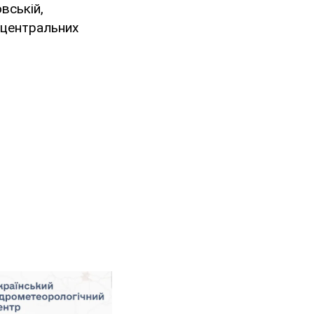
вській,
а центральних