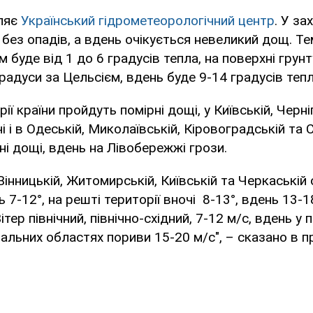
ляє
Український гідрометеорологічний центр
. У за
е без опадів, а вдень очікується невеликий дощ. Т
м буде від 1 до 6 градусів тепла, на поверхні грун
радуси за Цельсієм, вдень буде 9-14 градусів теп
ії країни пройдуть помірні дощі, у Київській, Черніг
і і в Одеській, Миколаївській, Кіровоградській та 
ні дощі, вдень на Лівобережжі грози.
Вінницькій, Житомирській, Київській та Черкаській
ь 7-12°, на решті території вночі 8-13°, вдень 13-18
ітер північний, північно-східний, 7-12 м/с, вдень у 
ральних областях пориви 15-20 м/с", – сказано в п