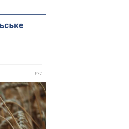
льське
РУС