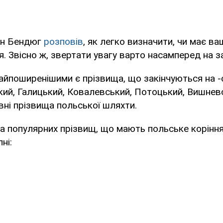
ин Бендюг
розповів
, як легко визначити, чи має в
я. Звісно ж, звертати увагу варто насамперед на з
айпоширенішими є прізвища, що закінчуються на -
кий, Галицький, Ковалевський, Потоцький, Вишнев
вні прізвища польської шляхти.
а популярних прізвищ, що мають польське коріння
ні: