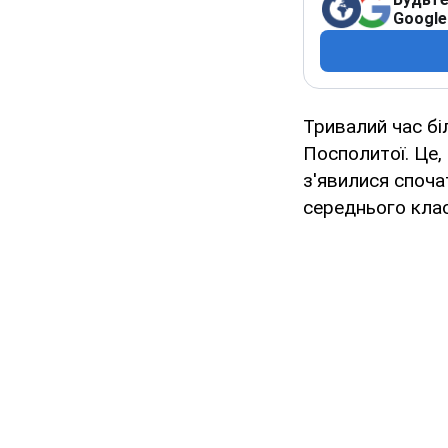
Google
Тривалий час бі
Посполитої. Це,
з'явилися споча
середнього клас