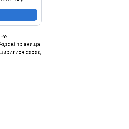
Речі
Родові прізвища
поширилися серед