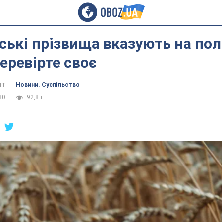
нські прізвища вказують на по
перевірте своє
нт
Новини. Суспільство
30
92,8 т.