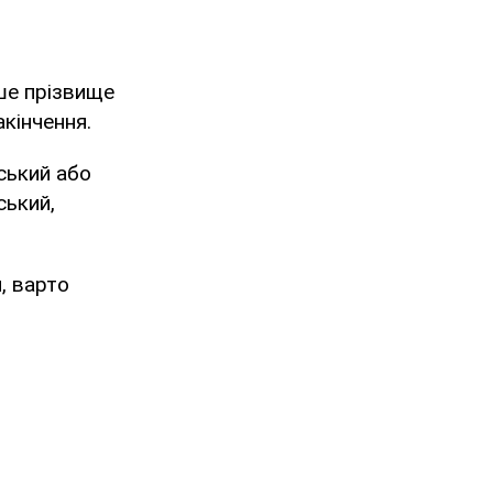
аше прізвище
акінчення.
ський або
ський,
, варто