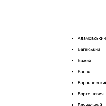
Адамовський
Багінський
Бажий
Банах
Барановськи
Бартошевич
Бачинський