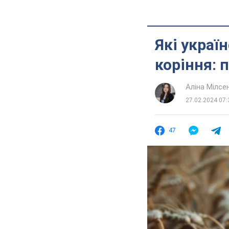
Які украї
коріння: 
Аліна Мілсе
27.02.2024 07:
47