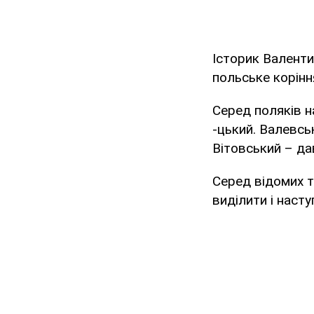
Історик Валент
польське корінн
Серед поляків н
-цький. Валевсь
Вітовський – да
Серед відомих т
виділити і наступ