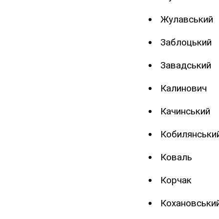
Жулавський
Заблоцький
Завадський
Калинович
Качинський
Кобилянськи
Коваль
Корчак
Кохановськи