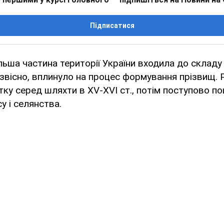
Підписатися
льша частина території України входила до складу 
 звісно, вплинуло на процес формування прізвищ. 
тку серед шляхти в XV-XVI ст., потім поступово 
у і селянства.