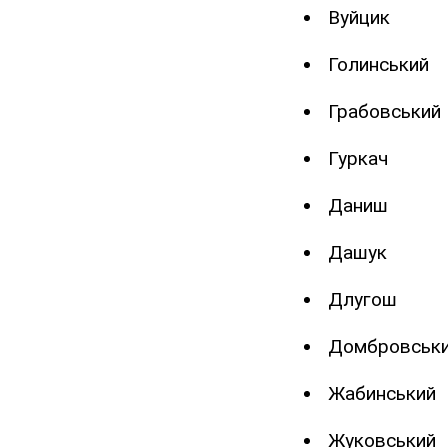
Вуйцик
Голинський
Грабовський
Гуркач
Даниш
Дашук
Длугош
Домбровськ
Жабинський
Жуковський