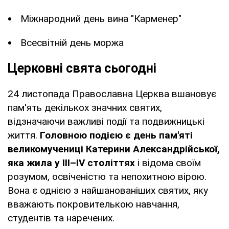
Міжнародний день вина "Карменер"
Всесвітній день моржа
Церковні свята сьогодні
24 листопада Православна Церква вшановує
пам'ять декількох значних святих,
відзначаючи важливі події та подвижницькі
життя.
Головною подією є день пам'яті
великомучениці Катерини Александрійської,
яка жила у III–IV століттях
і відома своїм
розумом, освіченістю та непохитною вірою.
Вона є однією з найшанованіших святих, яку
вважають покровителькою навчання,
студентів та наречених.