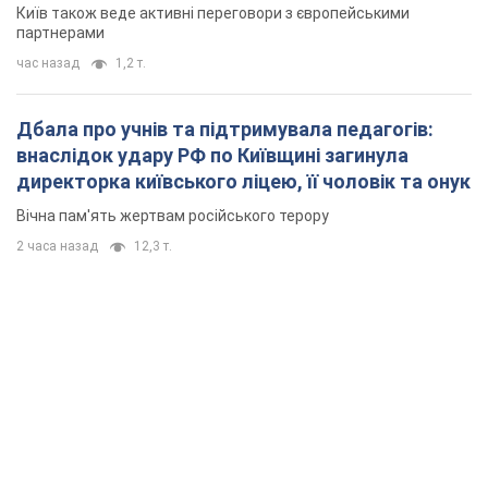
Київ також веде активні переговори з європейськими
партнерами
час назад
1,2 т.
Дбала про учнів та підтримувала педагогів:
внаслідок удару РФ по Київщині загинула
директорка київського ліцею, її чоловік та онук
Вічна пам'ять жертвам російського терору
2 часа назад
12,3 т.