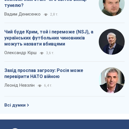
тунелю?
Вадим Денисенко
2,8 т.
Чий буде Крим, той і переможе (NSJ), а
українських футбольних чиновників
можуть назвати вбивцями
Олександр Кірш
3,6 т.
Захід проспав загрозу: Росія може
перевірити НАТО війною
Леонід Невзлін
6,4 т.
Всі думки