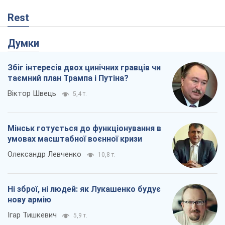
Rest
Думки
Збіг інтересів двох цинічних гравців чи
таємний план Трампа і Путіна?
Віктор Швець
5,4 т.
Мінськ готується до функціонування в
умовах масштабної воєнної кризи
Олександр Левченко
10,8 т.
Ні зброї, ні людей: як Лукашенко будує
нову армію
Ігар Тишкевич
5,9 т.