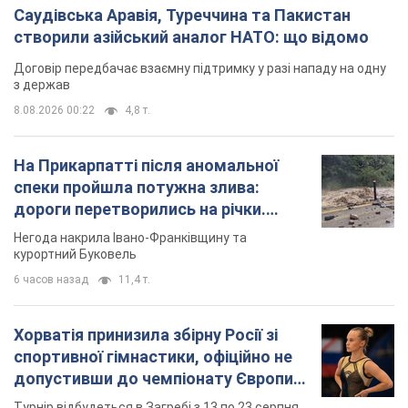
Саудівська Аравія, Туреччина та Пакистан
створили азійський аналог НАТО: що відомо
Договір передбачає взаємну підтримку у разі нападу на одну
з держав
8.08.2026 00:22
4,8 т.
На Прикарпатті після аномальної
спеки пройшла потужна злива:
дороги перетворились на річки.
Відео
Негода накрила Івано-Франківщину та
курортний Буковель
6 часов назад
11,4 т.
Хорватія принизила збірну Росії зі
спортивної гімнастики, офіційно не
допустивши до чемпіонату Європи
основних спортсменів
Турнір відбудеться в Загребі з 13 по 23 серпня