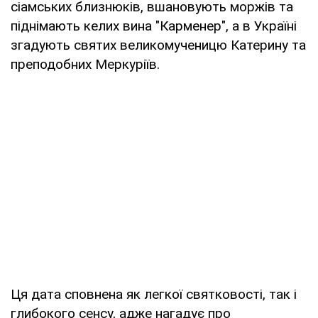
сіамських близнюків, вшановують моржів та
піднімають келих вина "Карменер", а в Україні
згадують святих великомученицю Катерину та
преподобних Меркуріїв.
Ця дата сповнена як легкої святковості, так і
глибокого сенсу, адже нагадує про