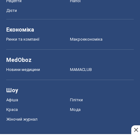
Рецепти
Напої
Дієти
Економіка
Ринки та компанії
Макроекономіка
MedOboz
Новини медицини
MAMACLUB
Шоу
Афіша
Плітки
Краса
Мода
Жіночий журнал