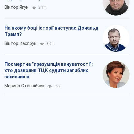
Віктор Ягун
2,1 т.
На якому боці історії виступає Дональд
Трамп?
Віктор Каспрук
3,9 т.
Посмертна "презумпція винуватості":
хто дозволив ТЦК судити загиблих
захисників
Марина Ставнійчук
192