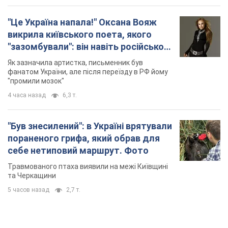
"Це Україна напала!" Оксана Вояж
викрила київського поета, якого
"зазомбували": він навіть російської
не знав, а тепер хоче геноциду
Як зазначила артистка, письменник був
українців
фанатом України, але після переїзду в РФ йому
"промили мозок"
4 часа назад
6,3 т.
"Був знесилений": в Україні врятували
пораненого грифа, який обрав для
себе нетиповий маршрут. Фото
Травмованого птаха виявили на межі Київщині
та Черкащини
5 часов назад
2,7 т.