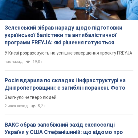
Зеленський зібрав нараду щодо підготовки
української балістики та антибалістичної
програми FREYJA: які рішення готуються
У Києві розраховують на успішне завершення проєкту FREYJA
час назад
19,8 т.
Росія вдарила по складах і інфраструктурі на
Дніпропетровщині: є загиблі і поранені. Фото
Заигнуло четверо людей
2 часа назад
5,2 т.
ВАКС обрав запобіжний захід експосолці
України у США Стефанішиній: що відомо про