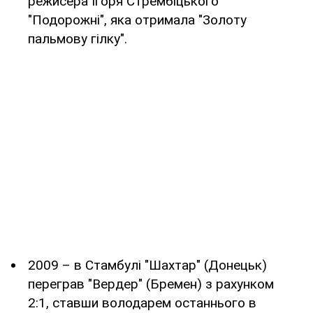
режисера Ігоря Стрембіцького
"Подорожні", яка отримала "Золоту
пальмову гілку".
2009 – в Стамбулі "Шахтар" (Донецьк)
переграв "Вердер" (Бремен) з рахунком
2:1, ставши володарем останнього в