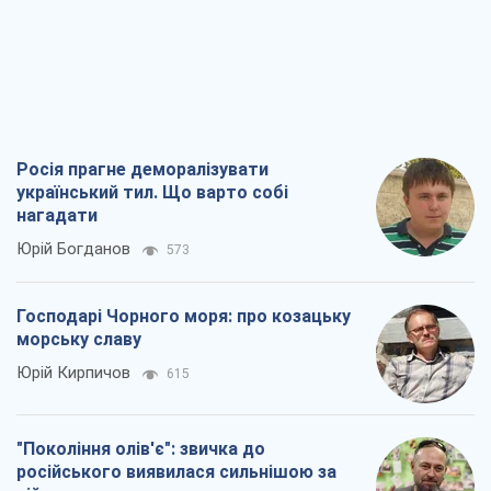
Росія прагне деморалізувати
український тил. Що варто собі
нагадати
Юрій Богданов
573
Господарі Чорного моря: про козацьку
морську славу
Юрій Кирпичов
615
"Покоління олів'є": звичка до
російського виявилася сильнішою за