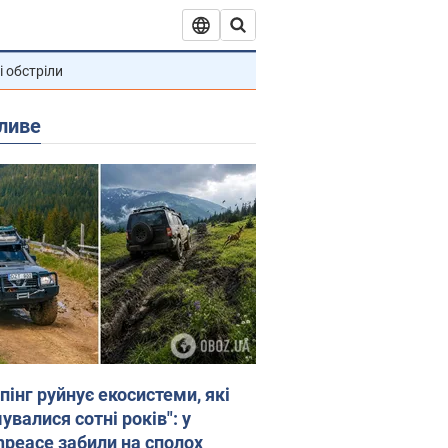
і обстріли
ливе
пінг руйнує екосистеми, які
валися сотні років": у
npeace забили на сполох