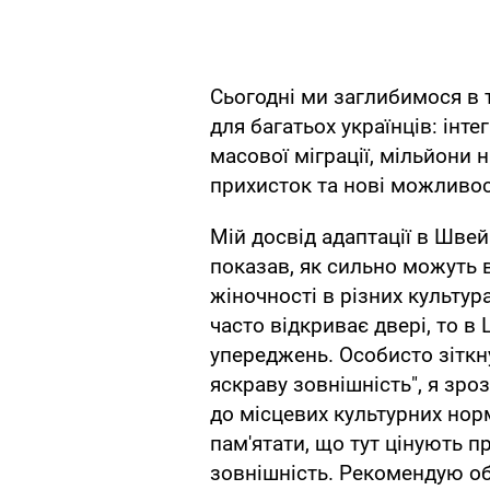
Сьогодні ми заглибимося в т
для багатьох українців: інте
масової міграції, мільйони
прихисток та нові можливості
Мій досвід адаптації в Швей
показав, як сильно можуть 
жіночності в різних культур
часто відкриває двері, то 
упереджень. Особисто зіткн
яскраву зовнішність", я зро
до місцевих культурних нор
пам'ятати, що тут цінують п
зовнішність. Рекомендую об