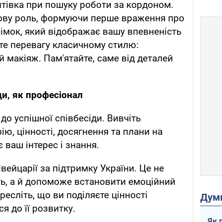
тівка при пошуку роботи за кордоном.
чову роль, формуючи перше враження про
німок, який відображає вашу впевненість
йте перевагу класичному стилю:
 макіяж. Пам'ятайте, саме від деталей
ди, як професіонал
до успішної співбесіди. Вивчіть
ію, цінності, досягнення та плани на
 ваш інтерес і знання.
ейцарії за підтримку України. Це не
ь, а й допоможе встановити емоційний
ресліть, що ви поділяєте цінності
Дум
я до її розвитку.
Як 