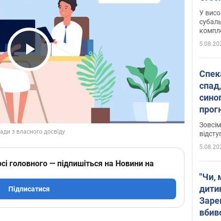
У висо
субаль
комплек
сотень
5.08.20
Play Video
Спека
спад,
сино
прог
змін
Зовсім
відсту
5.08.20
сі головного — підпишіться на Новини на
"Чи, 
дити
Підписатися
Заре
вбив