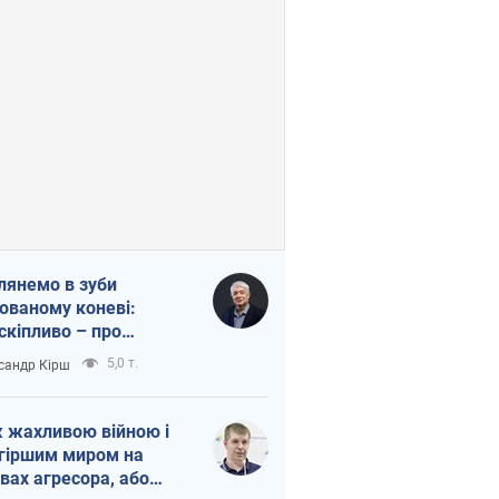
лянемо в зуби
ованому коневі:
скіпливо – про
омогу Україні
5,0 т.
сандр Кірш
 жахливою війною і
гіршим миром на
вах агресора, або