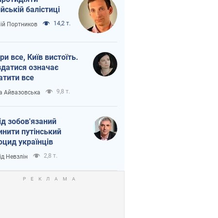
ійській балістиці
14,2 т.
лій Портников
ри все, Київ вистоїть.
здатися означає
атити все
9,8 т.
а Айвазовська
ід зобов'язаний
инити путінський
оцид українців
2,8 т.
ід Невзлін