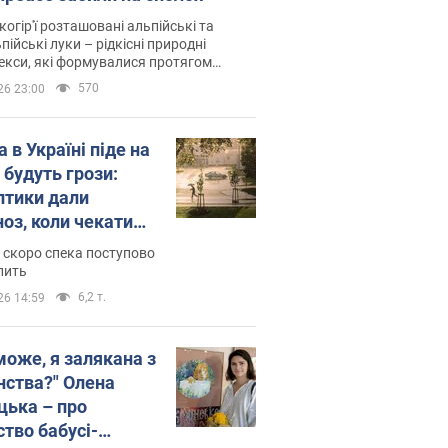
когір'ї розташовані альпійські та
пійські луки – рідкісні природні
си, які формувалися протягом
 років
570
26 23:00
 в Україні піде на
 будуть грози:
птики дали
ноз, коли чекати
и погоди
 скоро спека поступово
пить
6,2 т.
26 14:59
може, я залякана з
нства?" Олена
цька – про
ство бабусі-