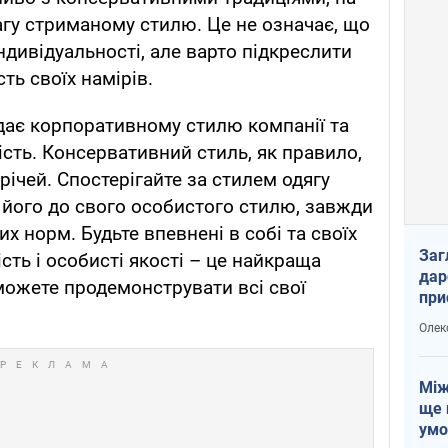
агу стриманому стилю. Це не означає, що
ндивідуальності, але варто підкреслити
ть своїх намірів.
ідає корпоративному стилю компанії та
сть. Консервативний стиль, як правило,
ічей. Спостерігайте за стилем одягу
е його до свого особистого стилю, завжди
 норм. Будьте впевнені в собі та своїх
Заг
сть і особисті якості – це найкраща
дар
можете продемонструвати всі свої
при
доп
Олек
Між
ще 
умо