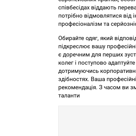
співбесідах віддають перев
потрібно відмовлятися від і
професіоналізм та серйозніс
Обирайте одяг, який відпов
підкреслює вашу професійні
є доречним для перших зустр
колег і поступово адаптуйт
дотримуючись корпоративних
здібностях. Ваша професійні
рекомендація. З часом ви з
таланти