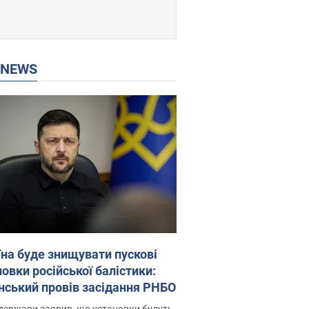
P NEWS
їна буде знищувати пускові
овки російської балістики:
нський провів засідання РНБО
держави заявив, що установки будуть