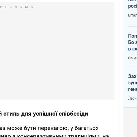
рос
Віта
Поп
Бо 
втр
Ольг
Зах
зуп
ген
Леон
 стиль для успішної співбесіди
аз може бути перевагою, у багатьох
ливо з консервативними традиціями, на