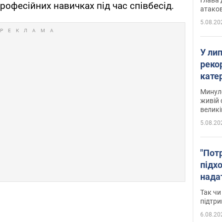
професійних навичках під час співбесід.
атаков
5.08.20
У ли
рекор
кате
опри
Минуло
живій 
великі
5.08.20
"Пот
підх
нада
дост
Так чи
прим
підтр
6.08.20