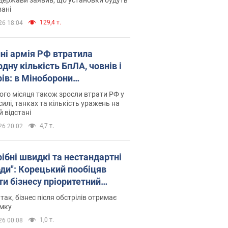
ані
129,4 т.
26 18:04
пні армія РФ втратила
дну кількість БпЛА, човнів і
рів: в Міноборони
люднили статистику
го місяця також зросли втрати РФ у
силі, танках та кількість уражень на
й відстані
4,7 т.
26 20:02
рібні швидкі та нестандартні
оди": Корецький пообіцяв
ти бізнесу пріоритетний
уп до наявних складських
 так, бізнес після обстрілів отримає
іщень
имку
1,0 т.
26 00:08