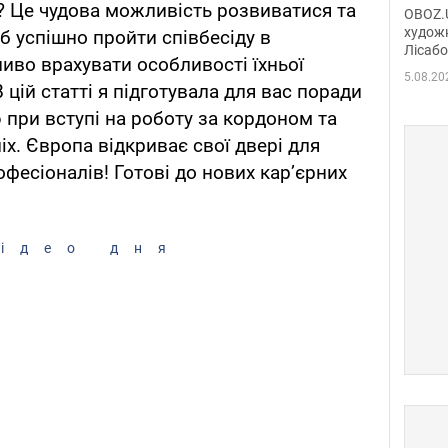
диси
і? Це чудова можливість розвиватися та
OBOZ.U
Горсь
художн
б успішно пройти співбесіду в
Лісабо
Дмит
ливо врахувати особливості їхньої
в По
5.08.20
В цій статті я підготувала для вас поради
ю при вступі на роботу за кордоном та
іх. Європа відкриває свої двері для
фесіоналів! Готові до нових кар’єрних
ідео дня