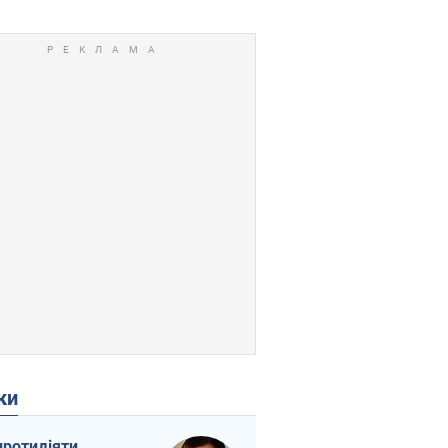
ки
протидіяти