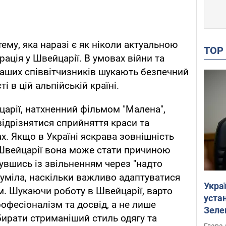
ему, яка наразі є як ніколи актуальною
TO
грація у Швейцарії. В умовах війни та
 наших співвітчизників шукають безпечний
 в цій альпійській країні.
царії, натхненний фільмом "Малена",
відрізнятися сприйняття краси та
ах. Якщо в Україні яскрава зовнішність
в Швейцарії вона може стати причиною
увшись із звільненням через "надто
зуміла, наскільки важливо адаптуватися
Укра
м. Шукаючи роботу в Швейцарії, варто
устан
рофесіоналізм та досвід, а не лише
Зеле
ирати стриманіший стиль одягу та
Глава 