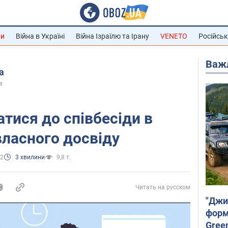
ни
Війна в Україні
Війна Ізраїлю та Ірану
VENETO
Російськ
Важ
а
а
атися до співбесіди в
власного досвіду
12
3 хвилини
9,8 т.
Читать на русском
"Джи
форму
Gree