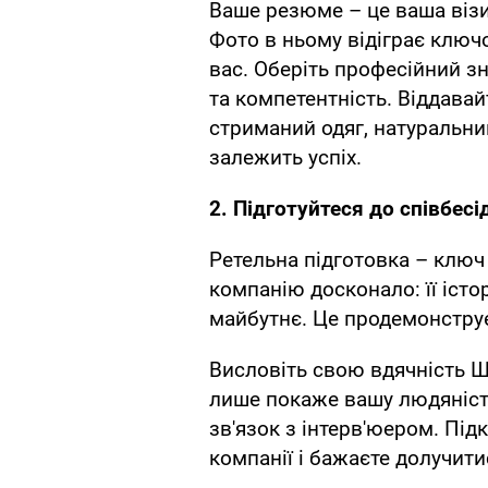
Ваше резюме – це ваша візи
Фото в ньому відіграє клю
вас. Оберіть професійний з
та компетентність. Віддава
стриманий одяг, натуральний
залежить успіх.
2. Підготуйтеся до співбесі
Ретельна підготовка – ключ 
компанію досконало: її істор
майбутнє. Це продемонструє
Висловіть свою вдячність Шв
лише покаже вашу людяніст
зв'язок з інтерв'юером. Підк
компанії і бажаєте долучитис