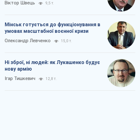
Віктор Швець
9,5 т.
Мінськ готується до функціонування в
умовах масштабної воєнної кризи
Олександр Левченко
15,0 т.
Ні зброї, ні людей: як Лукашенко будує
нову армію
Ігар Тишкевич
12,8 т.