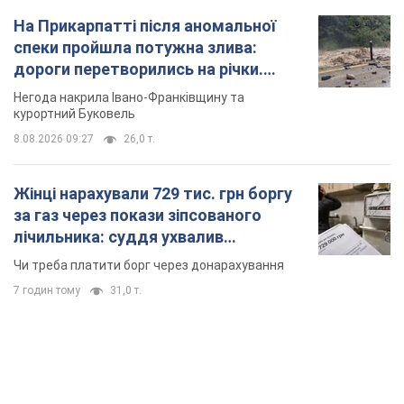
На Прикарпатті після аномальної
спеки пройшла потужна злива:
дороги перетворились на річки.
Відео
Негода накрила Івано-Франківщину та
курортний Буковель
8.08.2026 09:27
26,0 т.
Жінці нарахували 729 тис. грн боргу
за газ через покази зіпсованого
лічильника: суддя ухвалив
неочікуване рішення
Чи треба платити борг через донарахування
7 годин тому
31,0 т.