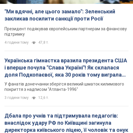
"Ми вдячні, але цього замало": Зеленський
закликав посилити санкції проти Росії
Президент подякував європейським партнерам за фінансову
підтримку
4 години тому
47,8 т.
Українська гімнастка вразила президента США
і вперше почула "Слава Україні"! Як склалася
доля Подкопаєвої, яка 30 років тому виграла
"золото" Олімпіади
У фанатів донеччанки зберігся великий шматок килимового
покриття з надписом "Атланта-1996"
3 години тому
12,6 т.
Дбала про учнів та підтримувала педагогів:
внаслідок удару РФ по Київщині загинула
директорка київського ліцею, її чоловік та онук