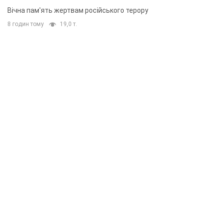
Вічна пам'ять жертвам російського терору
8 годин тому
19,0 т.