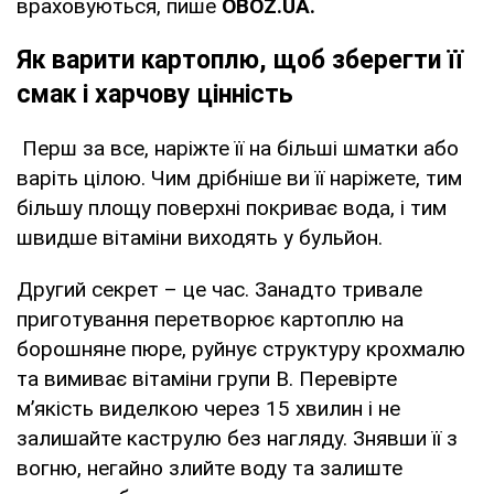
враховуються, пише
OBOZ
.
UA
.
Як варити картоплю, щоб зберегти її
смак і харчову цінність
Перш за все, наріжте її на більші шматки або
варіть цілою. Чим дрібніше ви її наріжете, тим
більшу площу поверхні покриває вода, і тим
швидше вітаміни виходять у бульйон.
Другий секрет – це час. Занадто тривале
приготування перетворює картоплю на
борошняне пюре, руйнує структуру крохмалю
та вимиває вітаміни групи В. Перевірте
м’якість виделкою через 15 хвилин і не
залишайте каструлю без нагляду. Знявши її з
вогню, негайно злийте воду та залиште