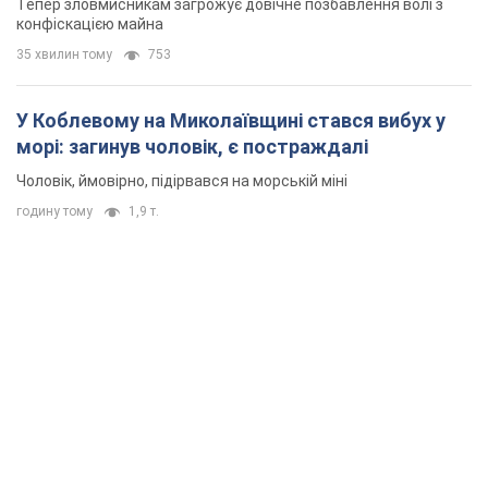
Тепер зловмисникам загрожує довічне позбавлення волі з
конфіскацією майна
35 хвилин тому
753
У Коблевому на Миколаївщині стався вибух у
морі: загинув чоловік, є постраждалі
Чоловік, ймовірно, підірвався на морській міні
годину тому
1,9 т.