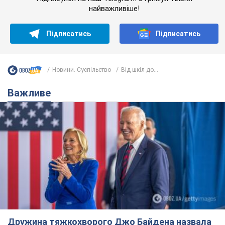
найважливіше!
Підписатись
Підписатись
Новини. Суспільство
Від шкіл до...
Важливе
Дружина тяжкохворого Джо Байдена назвала