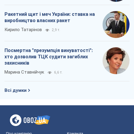
Ракетний щит і меч України: ставка на
виробництво власних ракет
Кирило Татарінов
2,9 т.
Посмертна "презумпція винуватості":
хто дозволив ТЦК судити загиблих
захисників
Марина Ставнійчук
6,6 т.
Всі думки
Про компанію
Команда