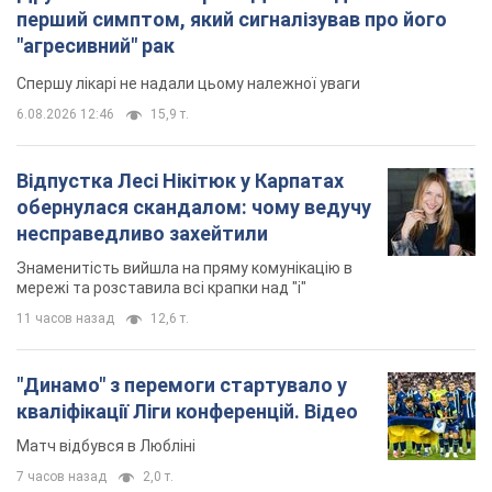
перший симптом, який сигналізував про його
"агресивний" рак
Спершу лікарі не надали цьому належної уваги
6.08.2026 12:46
15,9 т.
Відпустка Лесі Нікітюк у Карпатах
обернулася скандалом: чому ведучу
несправедливо захейтили
Знаменитість вийшла на пряму комунікацію в
мережі та розставила всі крапки над "і"
11 часов назад
12,6 т.
"Динамо" з перемоги стартувало у
кваліфікації Ліги конференцій. Відео
Матч відбувся в Любліні
7 часов назад
2,0 т.