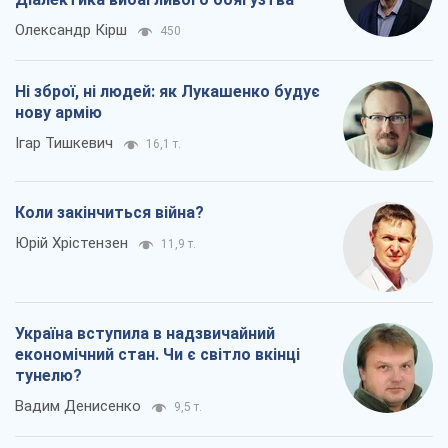
Олександр Кірш
450
Ні зброї, ні людей: як Лукашенко будує
нову армію
Ігар Тишкевич
16,1 т.
Коли закінчиться війна?
Юрій Хрістензен
11,9 т.
Україна вступила в надзвичайний
економічний стан. Чи є світло вкінці
тунелю?
Вадим Денисенко
9,5 т.