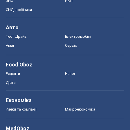
ЗНО
НМТ
СНД посібники
Авто
Тест Драйв
Електромобілі
Акції
Сервіс
Food Oboz
Рецепти
Напої
Дієти
Економіка
Ринки та компанії
Макроекономіка
MedOboz