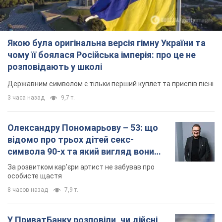
Якою була оригінальна версія гімну України та
чому її боялася Російська імперія: про це не
розповідають у школі
Державним символом є тільки перший куплет та приспів пісні
3 часа назад
9,7 т.
Олександру Пономарьову – 53: що
відомо про трьох дітей секс-
символа 90-х та який вигляд вони
мають
За розвитком кар'єри артист не забував про
особисте щастя
8 часов назад
7,9 т.
У ПриватБанку розповіли, чи дійсні