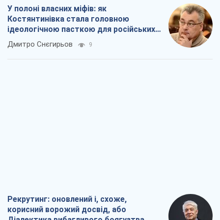
У полоні власних міфів: як
Костянтинівка стала головною
ідеологічною пасткою для російських
окупантів
Дмитро Снєгирьов
9
Рекрутинг: оновлений і, схоже,
корисний ворожий досвід, або
Діалектика вибагливого боягузтва