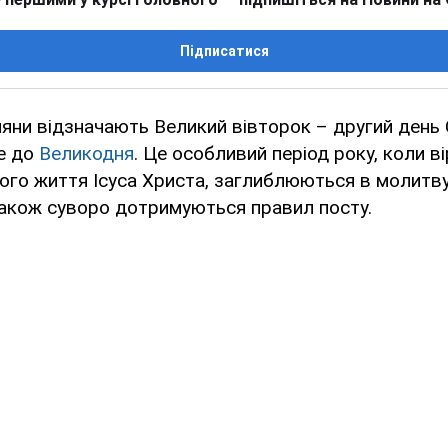
Підписатися
ияни відзначають Великий вівторок – другий день
де до
Великодня
. Це особливий період року, коли в
ного життя Ісуса Христа, заглиблюються в молитву,
також суворо дотримуються правил посту.