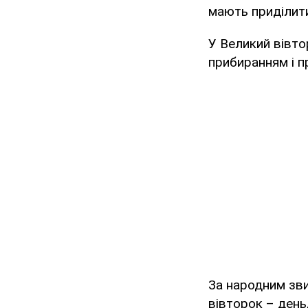
мають приділити
У Великий вівто
прибиранням і п
За народним зви
вівторок – ден