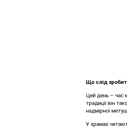
Що слід зробит
Цей день – час 
традиції він та
надмірної метуш
У храмах читают