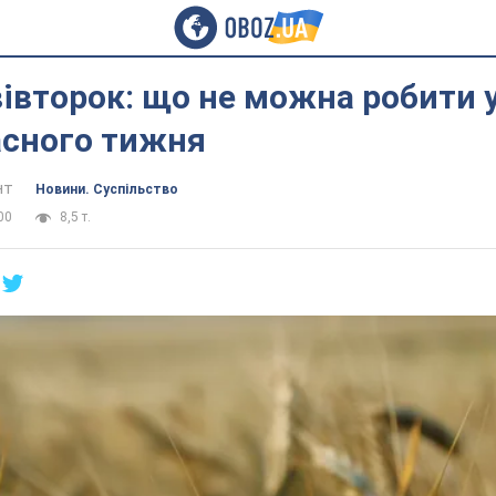
івторок: що не можна робити 
асного тижня
нт
Новини. Суспільство
00
8,5 т.