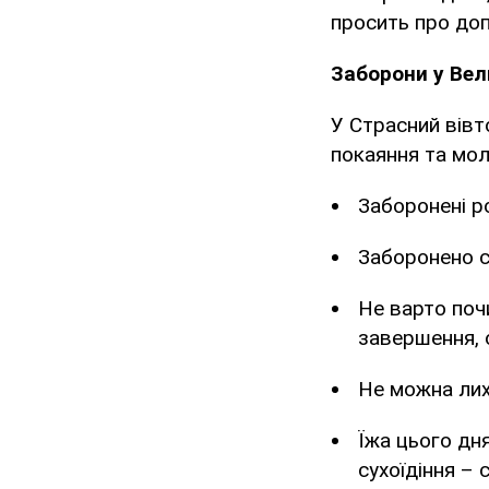
просить про доп
Заборони у Вел
У Страсний вівт
покаяння та мол
Заборонені роз
Заборонено с
Не варто поч
завершення, о
Не можна лих
Їжа цього дня
сухоїдіння – с