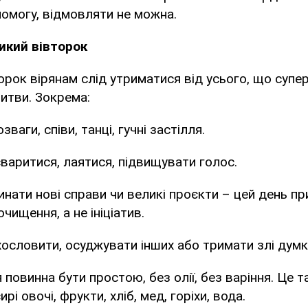
омогу, відмовляти не можна.
икий вівторок
орок вірянам слід утриматися від усього, що супе
итви. Зокрема:
ваги, співи, танці, гучні застілля.
варитися, лаятися, підвищувати голос.
инати нові справи чи великі проєкти – цей день п
чищення, а не ініціатив.
ословити, осуджувати інших або тримати злі думк
 повинна бути простою, без олії, без варіння. Це т
ирі овочі, фрукти, хліб, мед, горіхи, вода.