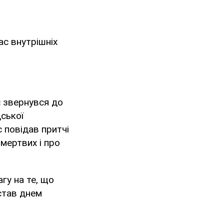
ас внутрішніх
с звернувся до
дської
с повідав притчі
 мертвих і про
гу на те, що
став днем