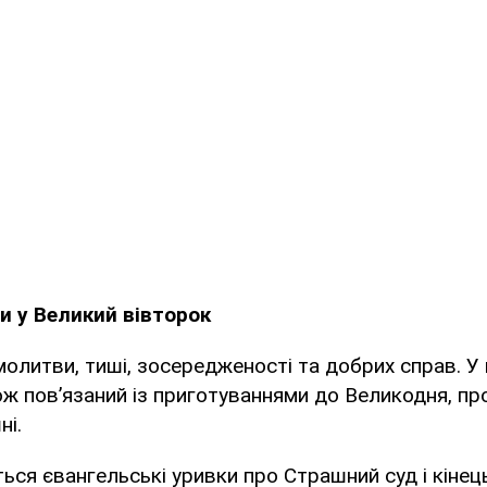
и у Великий вівторок
молитви, тиші, зосередженості та добрих справ. У
кож пов’язаний із приготуваннями до Великодня, пр
ні.
ься євангельські уривки про Страшний суд і кінець