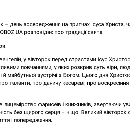
к – день зосередження на притчах Ісуса Христа, ч
OBOZ.UA розповідає про традиції свята.
ок
вангелій, у вівторок перед страстями Ісус Христо
жливими повчаннями, у яких розкрив суть віри, лю
і й майбутньої зустрічі з Богом. Цього дня Христо
про таланти, про данину кесареві, про воскресіння
в лицемірство фарисеїв і книжників, звертаючи ува
ість без щирого серця – ніщо. Великий вівторок 
ття і попередження.