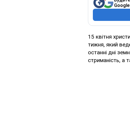
Google
15 квітня христ
тижня, який ве
останні дні зем
стриманість, а 