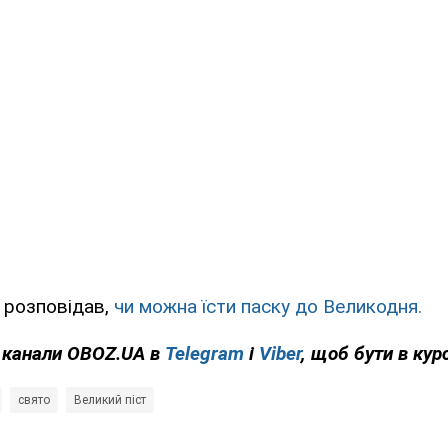
 розповідав,
чи можна їсти паску до Великодня.
а канали OBOZ.UA в
Telegram
і
Viber
, щоб бути в курс
свято
Великий піст