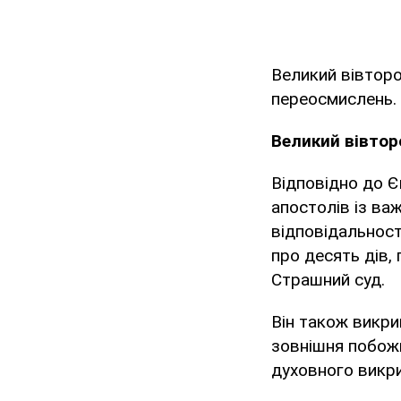
Великий вівторо
переосмислень. 
Великий вівтор
Відповідно до Є
апостолів із ва
відповідальност
про десять дів, 
Страшний суд.
Він також викри
зовнішня побожн
духовного викри