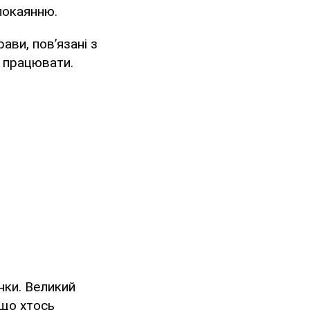
покаянню.
ави, пов’язані з
о працювати.
нки. Великий
кщо хтось