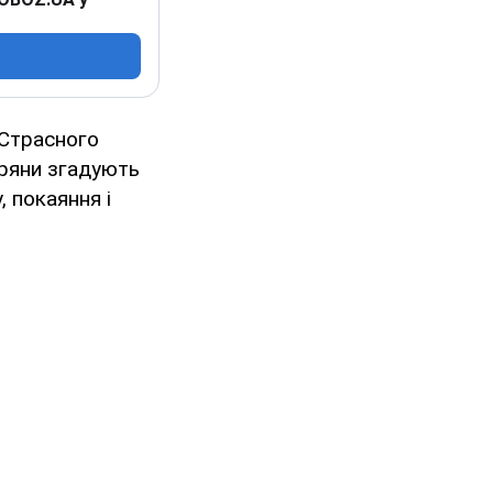
 Страсного
іряни згадують
 покаяння і