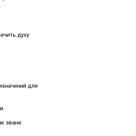
речить духу
ризначений для
и.
ак зване