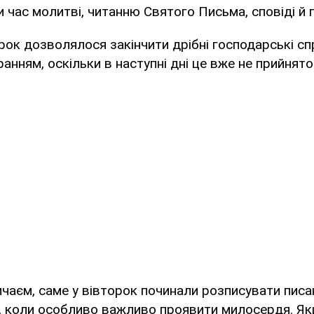
 час молитві, читанню Святого Письма, сповіді й 
рок дозволялося закінчити дрібні господарські спр
ранням, оскільки в наступні дні це вже не прийнят
чаєм, саме у вівторок починали розписувати писа
ь, коли особливо важливо проявити милосердя. Я