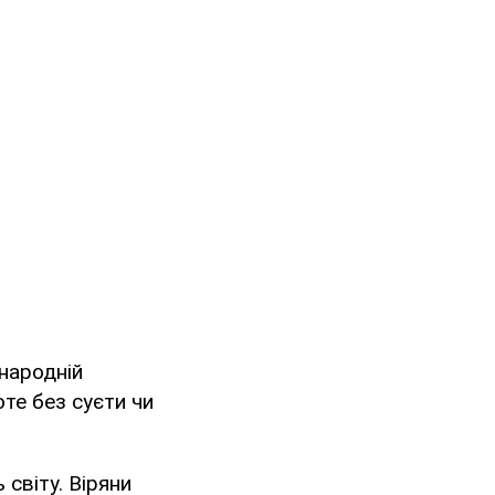
 народній
оте без суєти чи
 світу. Віряни