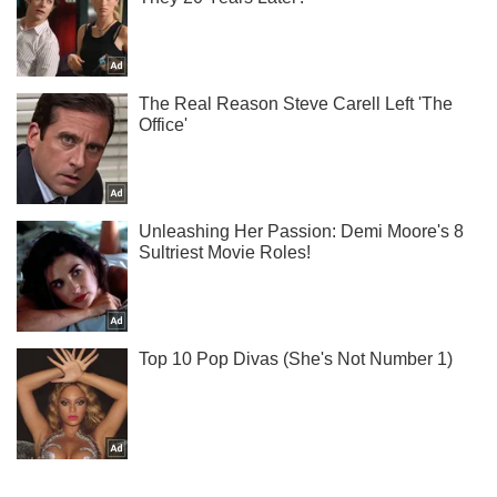
Ми в Telegram! Підписуйся! Читай тільки найкраще!