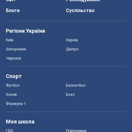
Спорт
Футбол
Баскетбол
Хокей
Бокс
Формула-1
Моя школа
ГДЗ
Підручники
Онлайн уроки
ДПА
ЗНО
НМТ
СНД посібники
Авто
Тест Драйв
Електромобілі