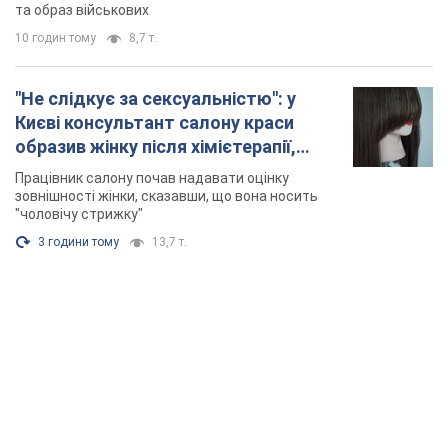
"чоловічу стрижку"
3 години тому
13,7 т.
TOP NEWS