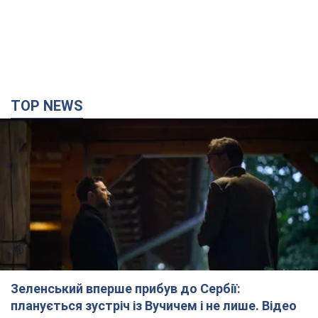
Зеленський вперше прибув до Сербії:
планується зустріч із Вучичем і не лише. Відео
Це перший візит глави держави до Бєлграда
3 години тому
77,2 т.
"Верніть Федорова": у містах України 23-й день
поспіль тривають масові мітинги з
картонками. Фото і відео
Учасники акцій продовжують серію щоденних протестів