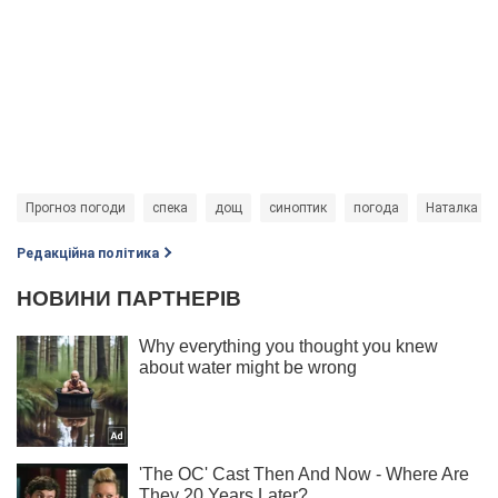
Прогноз погоди
спека
дощ
синоптик
погода
Наталка Ді
Редакційна політика