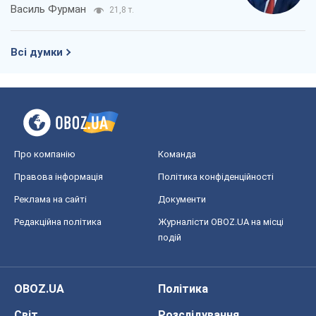
Про компанію
Команда
Правова інформація
Політика конфіденційності
Реклама на сайті
Документи
Редакційна політика
Журналісти OBOZ.UA на місці
подій
OBOZ.UA
Політика
Світ
Розслідування
Блоги
Суспільство
Регіони України
Київ
Харків
Запоріжжя
Дніпро
Черкаси