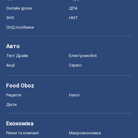
Акції
Сервіс
Food Oboz
Рецепти
Напої
Дієти
Економіка
Ринки та компанії
Макроекономіка
MedOboz
Новини медицини
MAMACLUB
Шоу
Афіша
Плітки