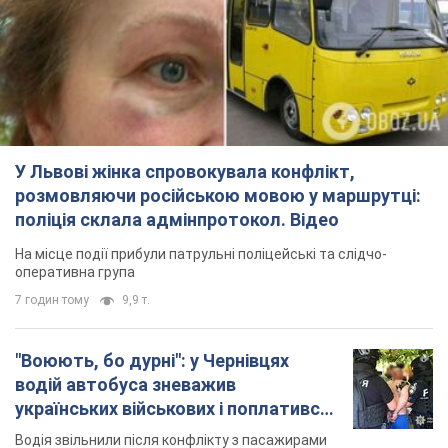
поліція склала адмінпротокол. Відео
На місце події прибули патрульні поліцейські та слідчо-
оперативна група
7 годин тому
9,9 т.
"Воюють, бо дурні": у Чернівцях
водій автобуса зневажив
українських військових і поплатився.
Відео
Водія звільнили після конфлікту з пасажирами
та образ військових
10 годин тому
8,7 т.
"Не слідкує за сексуальністю": у
Києві консультант салону краси
образив жінку після хімієтерапії,
розгорівся скандал. Фото
Працівник салону почав надавати оцінку
зовнішності жінки, сказавши, що вона носить