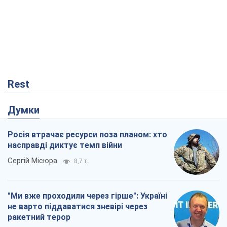
Думки
Росія втрачає ресурси поза планом: хто
насправді диктує темп війни
Сергій Місюра
8,7 т.
"Ми вже проходили через гірше": Україні
не варто піддаватися зневірі через
ракетний терор
Сергій Марченко, експерт
8,2 т.
Захід проспав загрозу: Росія може
перевірити НАТО війною
Леонід Невзлін
3,1 т.