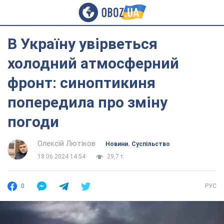
В Україну увірветься
холодний атмосферний
фронт: синоптикиня
попередила про зміну
погоди
Олексій Лютіков
Новини. Суспільство
18.06.2024 14:54
29,7 т.
0
РУС