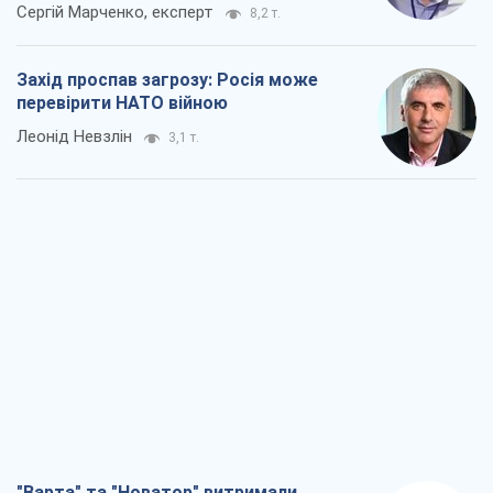
"Варта" та "Новатор" витримали
кулеметний обстріл і удар FPV-дрона,
врятувавши життя офіцеру ЗСУ
Українська Бронетехніка
3,0 т.
КНДР як каталізатор війни, або Про
новий етап російсько-
північнокорейського союзу