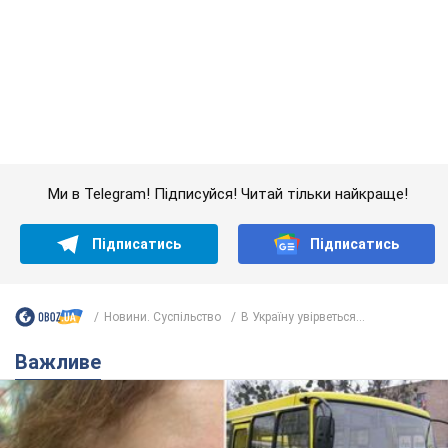
Підписатись
Підписатись
Новини. Суспільство
В Україну увірветься...
Важливе
У Львові жінка спровокувала конфлікт,
розмовляючи російською мовою у маршрутці: