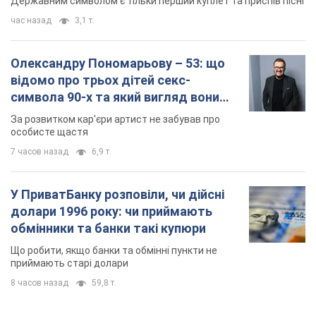
Державним символом є тільки перший куплет та приспів пісні
час назад
3,1 т.
Олександру Пономарьову – 53: що
відомо про трьох дітей секс-
символа 90-х та який вигляд вони
мають
За розвитком кар'єри артист не забував про
особисте щастя
7 часов назад
6,9 т.
У ПриватБанку розповіли, чи дійсні
долари 1996 року: чи приймають
обмінники та банки такі купюри
Що робити, якщо банки та обмінні пункти не
приймають старі долари
8 часов назад
59,8 т.