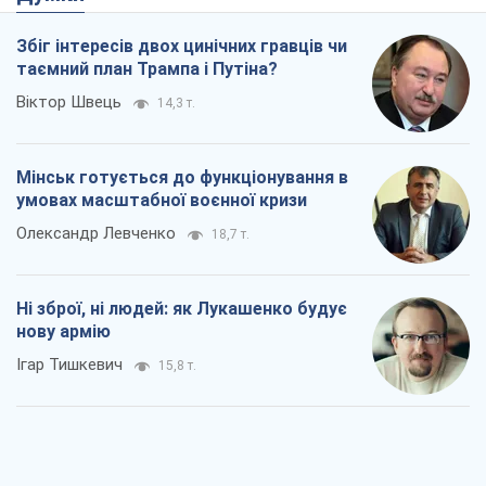
Збіг інтересів двох цинічних гравців чи
таємний план Трампа і Путіна?
Віктор Швець
14,3 т.
Мінськ готується до функціонування в
умовах масштабної воєнної кризи
Олександр Левченко
18,7 т.
Ні зброї, ні людей: як Лукашенко будує
нову армію
Ігар Тишкевич
15,8 т.