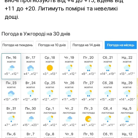
вночі прогнозують від +4 до +15, вдень від
+11 до +20. Литимуть помірні та невеликі
дощі.