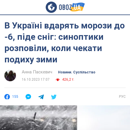
В Україні вдарять морози до
-6, піде сніг: синоптики
розповіли, коли чекати
подиху зими
Анна Паскевич
Новини. Суспільство
16.10.2023 17:07
426,2 т.
155
РУС