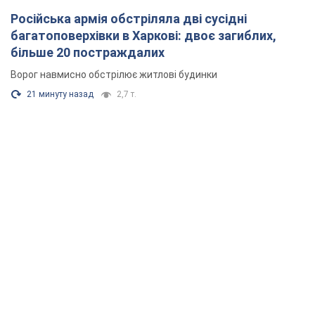
Російська армія обстріляла дві сусідні
багатоповерхівки в Харкові: двоє загиблих,
більше 20 постраждалих
Ворог навмисно обстрілює житлові будинки
21 минуту назад
2,7 т.