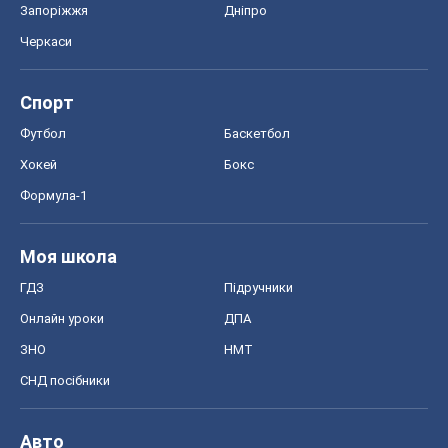
Реклама на сайті
Документи
Редакційна політика
Журналісти OBOZ.UA на місці
подій
OBOZ.UA
Політика
Світ
Розслідування
Блоги
Суспільство
Регіони України
Київ
Харків
Запоріжжя
Дніпро
Черкаси
Спорт