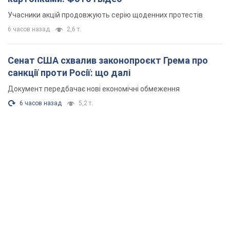
Росія вдарила по Київщині дронами: загинули
троє людей, серед них – дитина. Фото
Також є постраждалі через атаку ворога
3 минуты назад
7,0 т.
"Верніть Федорова": у містах України 23-й день
поспіль тривають масові мітинги з
картонками. Фото і відео
Учасники акцій продовжують серію щоденних протестів
6 часов назад
2,6 т.
Сенат США схвалив законопроєкт Грема про