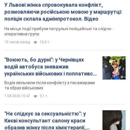
Новини. Суспільство
В Україні очікується...
Важливе
У Львові жінка спровокувала конфлікт,
розмовляючи російською мовою у маршрутці:
поліція склала адмінпротокол. Відео
На місце події прибули патрульні поліцейські та слідчо-
оперативна група