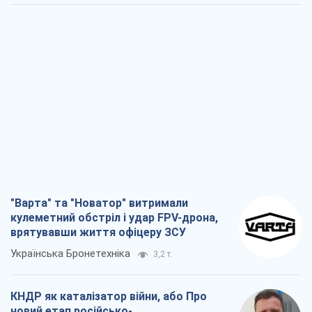
насправді диктує темп війни
Сергій Місюра
9,1 т.
"Ми вже проходили через гірше": Україні
не варто піддаватися зневірі через
ракетний терор
Сергій Марченко, експерт
8,4 т.
Захід проспав загрозу: Росія може
перевірити НАТО війною
Леонід Невзлін
3,3 т.