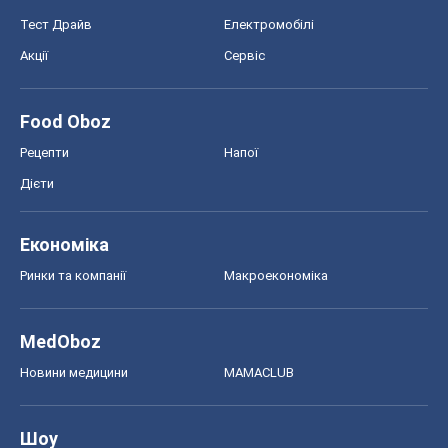
Футбол
Баскетбол
Хокей
Бокс
Формула-1
Моя школа
ГДЗ
Підручники
Онлайн уроки
ДПА
ЗНО
НМТ
СНД посібники
Авто
Тест Драйв
Електромобілі
Акції
Сервіс