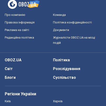
що відбувається в українському хокеї
Олександр Липенко
1,2 т.
Що очікує українців у 2026–2028 роках?
Головні висновки з нових прогнозів від
НБУ
Василь Фурман
23,2 т.
Всі думки
Про компанію
Команда
Правова інформація
Політика конфіденційності