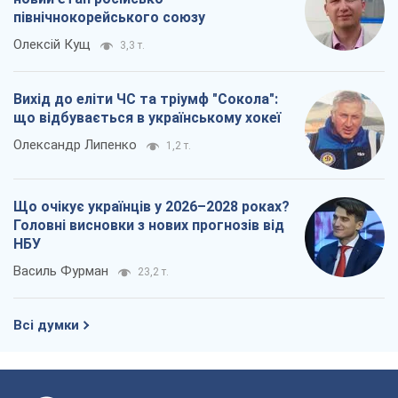
"Варта" та "Новатор" витримали
кулеметний обстріл і удар FPV-дрона,
врятувавши життя офіцеру ЗСУ
Українська Бронетехніка
3,2 т.
КНДР як каталізатор війни, або Про
новий етап російсько-
північнокорейського союзу
Олексій Кущ
3,3 т.
Вихід до еліти ЧС та тріумф "Сокола":