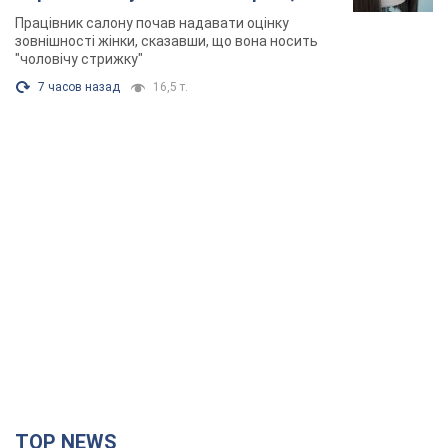
10 часов назад
10,6 т.
"Воюють, бо дурні": у Чернівцях
водій автобуса зневажив
українських військових і поплатився.
Відео
Водія звільнили після конфлікту з пасажирами
та образ військових
7.08.2026 15:47
9,1 т.
"Не слідкує за сексуальністю": у
Києві консультант салону краси
образив жінку після хімієтерапії,
розгорівся скандал. Фото
Працівник салону почав надавати оцінку
зовнішності жінки, сказавши, що вона носить
"чоловічу стрижку"
7 часов назад
16,5 т.